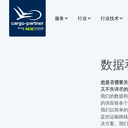
服务
行业
行业技术
空运货物
汽车和零配件
SPOT供应
海运货物
食品和易腐品
系统集成
陆路运输
高科技和电子产品
陆路运输平台
数据
铁路运输
药品和保健用品
数据和分析
仓储
时尚用品和艺术品
应用开发
您是否需要关
又不失详尽的
供应链管理
我们的数据和
的供应链各个
电子商务
我们以简单的
监控运输路线
决方案。我们