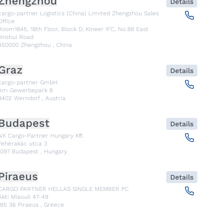
Zhengzhou
Details
cargo-partner Logistics (China) Limited Zhengzhou Sales
Office
Room1845, 18th Floor, Block D, Kineer IFC, No.88 East
Jinshui Road
450000
Zhengzhou
,
China
Graz
Details
cargo-partner GmbH
Am Gewerbepark 8
8402
Werndorf
,
Austria
Budapest
Details
NX Cargo-Partner Hungary Kft.
Fehérakác utca 3
1097
Budapest
,
Hungary
Piraeus
Details
CARGO PARTNER HELLAS SINGLE MEMBER PC
Akti Miaouli 47-49
185 36
Piraeus
,
Greece