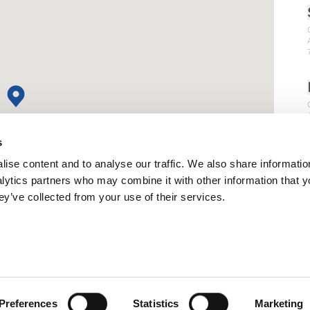
s
ise content and to analyse our traffic. We also share informatio
nalytics partners who may combine it with other information that 
ey’ve collected from your use of their services.
Preferences
Statistics
Marketing