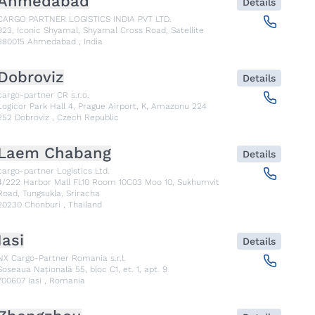
Ahmedabad
Details
CARGO PARTNER LOGISTICS INDIA PVT LTD.
923, Iconic Shyamal, Shyamal Cross Road, Satellite
380015
Ahmedabad
,
India
Dobroviz
Details
cargo-partner CR s.r.o.
Logicor Park Hall 4, Prague Airport, K, Amazonu 224
252
Dobroviz
,
Czech Republic
Laem Chabang
Details
cargo-partner Logistics Ltd.
4/222 Harbor Mall Fl.10 Room 10C03 Moo 10, Sukhumvit
Road, Tungsukla, Sriracha
20230
Chonburi
,
Thailand
Iasi
Details
NX Cargo-Partner Romania s.r.l.
Șoseaua Națională 55, bloc C1, et. 1, apt. 9
700607
Iasi
,
Romania