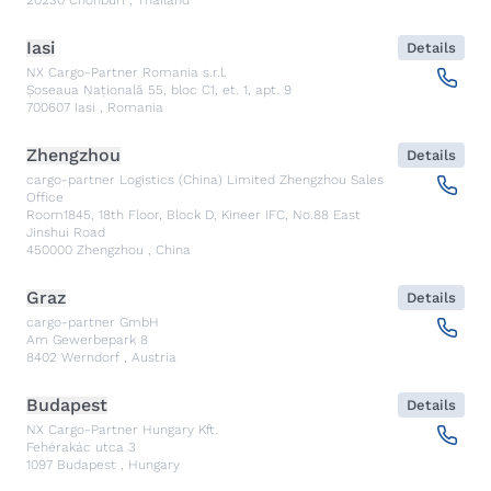
20230
Chonburi
,
Thailand
Iasi
Details
NX Cargo-Partner Romania s.r.l.
Șoseaua Națională 55, bloc C1, et. 1, apt. 9
700607
Iasi
,
Romania
Zhengzhou
Details
cargo-partner Logistics (China) Limited Zhengzhou Sales
Office
Room1845, 18th Floor, Block D, Kineer IFC, No.88 East
Jinshui Road
450000
Zhengzhou
,
China
Graz
Details
cargo-partner GmbH
Am Gewerbepark 8
8402
Werndorf
,
Austria
Budapest
Details
NX Cargo-Partner Hungary Kft.
Fehérakác utca 3
1097
Budapest
,
Hungary