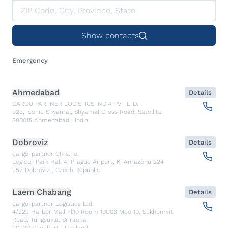
Show contacts
Emergency
Ahmedabad
Details
CARGO PARTNER LOGISTICS INDIA PVT LTD.
923, Iconic Shyamal, Shyamal Cross Road, Satellite
380015
Ahmedabad
,
India
Dobroviz
Details
cargo-partner CR s.r.o.
Logicor Park Hall 4, Prague Airport, K, Amazonu 224
252
Dobroviz
,
Czech Republic
Laem Chabang
Details
cargo-partner Logistics Ltd.
4/222 Harbor Mall Fl.10 Room 10C03 Moo 10, Sukhumvit
Road, Tungsukla, Sriracha