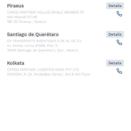
Piraeus
Details
CARGO PARTNER HELLAS SINGLE MEMBER PC
Akti Miaouli 47-49
185 36
Piraeus
,
Greece
Santiago de Querétaro
Details
CP TRANSPORTS SPEDITIONS S DE RL DE CV
Av. Antea Jurica #1088, Piso 3,
76100
Santiago de Querétaro, Qro
,
Mexico
Kolkata
Details
CARGO PARTNER LOGISTICS INDIA PVT LTD.
ARCADIA 31, Dr. Ambedkar Sarani, 3rd & 4th Floor
700046
Kolkata
,
India
Seoul
Details
cargo-partner Logistics (Korea) Co., Ltd.
1401, 551-17, Yangcheon-ro, Gangseo-gu
157804
Seoul
,
South Korea
Ho Chi Minh City
Details
cargo-partner Logistics (Viet Nam) Co., Ltd.