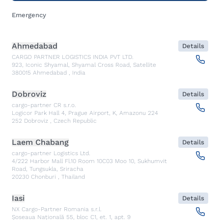
Emergency
Ahmedabad
Details
CARGO PARTNER LOGISTICS INDIA PVT LTD.
923, Iconic Shyamal, Shyamal Cross Road, Satellite
380015
Ahmedabad
,
India
Dobroviz
Details
cargo-partner CR s.r.o.
Logicor Park Hall 4, Prague Airport, K, Amazonu 224
252
Dobroviz
,
Czech Republic
Laem Chabang
Details
cargo-partner Logistics Ltd.
4/222 Harbor Mall Fl.10 Room 10C03 Moo 10, Sukhumvit
Road, Tungsukla, Sriracha
20230
Chonburi
,
Thailand
Iasi
Details
NX Cargo-Partner Romania s.r.l.
Șoseaua Națională 55, bloc C1, et. 1, apt. 9