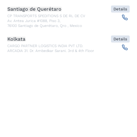
Santiago de Querétaro
Details
CP TRANSPORTS SPEDITIONS S DE RL DE CV
Av. Antea Jurica #1088, Piso 3,
76100
Santiago de Querétaro, Qro
,
Mexico
Kolkata
Details
CARGO PARTNER LOGISTICS INDIA PVT LTD.
ARCADIA 31, Dr. Ambedkar Sarani, 3rd & 4th Floor
700046
Kolkata
,
India
Seoul
Details
cargo-partner Logistics (Korea) Co., Ltd.
1401, 551-17, Yangcheon-ro, Gangseo-gu
157804
Seoul
,
South Korea
Ho Chi Minh City
Details
cargo-partner Logistics (Viet Nam) Co., Ltd.
Room 501 + 502, 5th Floor, Hado Airport Building 02 Hong
Ha Street, Ward 2, Tan Binh District
70000
Ho Chi Minh City
,
Vietnam
Cracow
Details