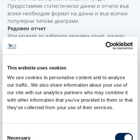
Предоставяме статистически данни и отчети във
всеки необходим формат на данни и във всички
популярни типове диаграми.
Редовен отчет
Или можете да изберете редовен отчет, изцяло
съобразен с Вашите предпочитания. Просто се
свържете с нас, за да можем да проектираме
Вашия отчет точно според нуждите Ви.
Съдържанието, формата и честотата на доклада
This website uses cookies
зависят изцяло от Вас.
We use cookies to personalise content and to analyse
our traffic. We also share information about your use of
our site with our analytics partners who may combine it
with other information that you’ve provided to them or that
they’ve collected from your use of their services.
Consent
Necessary
Selection