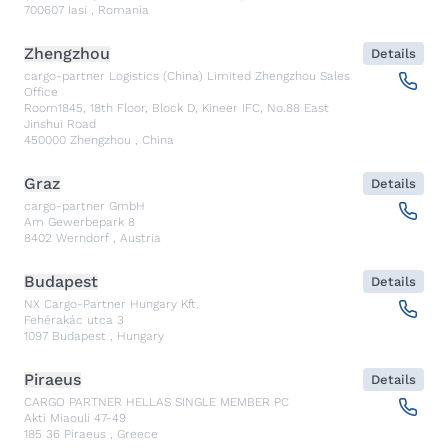
700607
Iasi
,
Romania
Zhengzhou
Details
cargo-partner Logistics (China) Limited Zhengzhou Sales
Office
Room1845, 18th Floor, Block D, Kineer IFC, No.88 East
Jinshui Road
450000
Zhengzhou
,
China
Graz
Details
cargo-partner GmbH
Am Gewerbepark 8
8402
Werndorf
,
Austria
Budapest
Details
NX Cargo-Partner Hungary Kft.
Fehérakác utca 3
1097
Budapest
,
Hungary
Piraeus
Details
CARGO PARTNER HELLAS SINGLE MEMBER PC
Akti Miaouli 47-49
185 36
Piraeus
,
Greece