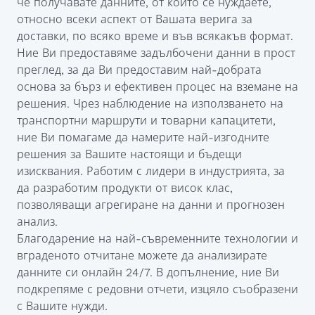
че получавате данните, от които се нуждаете,
относно всеки аспект от Вашата верига за
доставки, по всяко време и във всякакъв формат.
Ние Ви предоставяме задълбочени данни в прост
преглед, за да Ви предоставим най-добрата
основа за бърз и ефективен процес на вземане на
решения. Чрез наблюдение на използването на
транспортни маршрути и товарни капацитети,
ние Ви помагаме да намерите най-изгодните
решения за Вашите настоящи и бъдещи
изисквания. Работим с лидери в индустрията, за
да разработим продукти от висок клас,
позволяващи агрегиране на данни и прогнозен
анализ.
Благодарение на най-съвременните технологии и
вграденото отчитане можете да анализирате
данните си онлайн 24/7. В допълнение, ние Ви
подкрепяме с редовни отчети, изцяло съобразени
с Вашите нужди.