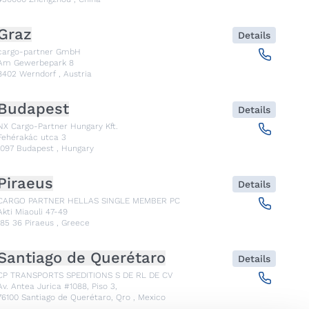
Graz
Details
cargo-partner GmbH
Am Gewerbepark 8
8402
Werndorf
,
Austria
Budapest
Details
NX Cargo-Partner Hungary Kft.
Fehérakác utca 3
1097
Budapest
,
Hungary
Piraeus
Details
CARGO PARTNER HELLAS SINGLE MEMBER PC
Akti Miaouli 47-49
185 36
Piraeus
,
Greece
Santiago de Querétaro
Details
CP TRANSPORTS SPEDITIONS S DE RL DE CV
Av. Antea Jurica #1088, Piso 3,
76100
Santiago de Querétaro, Qro
,
Mexico