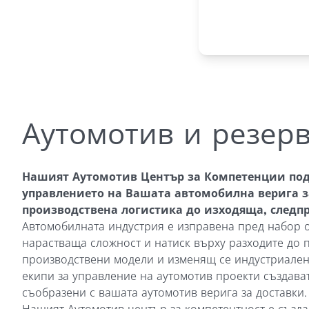
Macedonian
Polish
Romanian
Serbian
Аутомотив и резер
Simplified Chinese
Slovakian
Нашият Аутомотив Център за Компетенции под
управлението на Вашата автомобилна верига з
Slovenian
производствена логистика до изходяща, следп
Traditional Chinese
Автомобилната индустрия е изправена пред набор о
нарастваща сложност и натиск върху разходите до
Turkish
производствени модели и изменящ се индустриале
екипи за управление на аутомотив проекти създав
съобразени с вашата аутомотив верига за доставки.