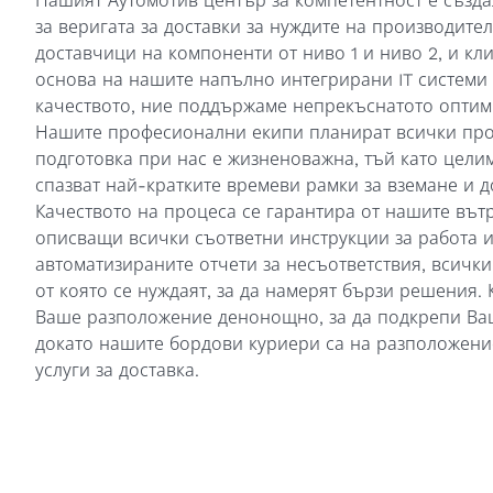
Нашият Аутомотив център за компетентност е създ
за веригата за доставки за нуждите на производите
доставчици на компоненти от ниво 1 и ниво 2, и кл
основа на нашите напълно интегрирани IT системи 
качеството, ние поддържаме непрекъснатото оптим
Нашите професионални екипи планират всички про
подготовка при нас е жизненоважна, тъй като целим
спазват най-кратките времеви рамки за вземане и д
Качеството на процеса се гарантира от нашите въ
описващи всички съответни инструкции за работа 
автоматизираните отчети за несъответствия, всичк
от която се нуждаят, за да намерят бързи решения. 
Ваше разположение денонощно, за да подкрепи Ваш
докато нашите бордови куриери са на разположени
услуги за доставка.