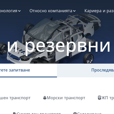
хнология
Относно компанията
Кариера и раз
атформата за
ESG при нас
озрачност и
трудничество
Профил на
OT
 и резервни
компанията
е
стемна
История
теграция
Мисия, Визия и
атформа за
Ценности
тни превозвачи
тете запитване
Проследяв
нни и анализ
зработка на
иложения
шен транспорт
Морски транспорт
ЖП тр