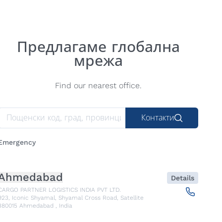
Предлагаме глобална
мрежа
Find our nearest office.
Контакти
Emergency
Ahmedabad
Details
CARGO PARTNER LOGISTICS INDIA PVT LTD.
923, Iconic Shyamal, Shyamal Cross Road, Satellite
380015
Ahmedabad
,
India