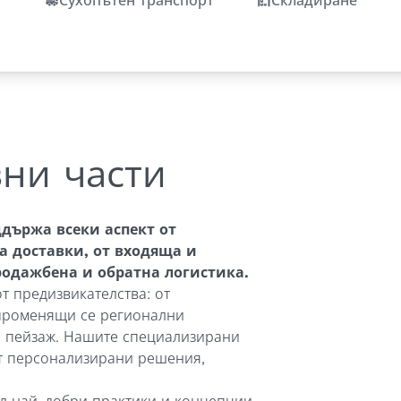
Сухопътен транспорт
Складиране
вни части
държа всеки аспект от
а доставки, от входяща и
родажбена и обратна логистика.
т предизвикателства: от
 променящи се регионални
н пейзаж. Нашите специализирани
ат персонализирани решения,