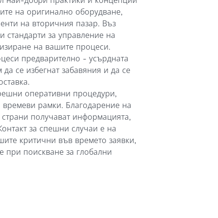
ал най-добри практики и концепции
лите на оригинално оборудване,
иенти на вторичния пазар. Въз
и стандарти за управление на
изиране на вашите процеси.
цеси предварително - усърдната
 да се избегнат забавяния и да се
оставка.
трешни оперативни процедури,
и времеви рамки. Благодарение на
и страни получават информацията,
Контакт за спешни случаи е на
ите критични във времето заявки,
е при поискване за глобални