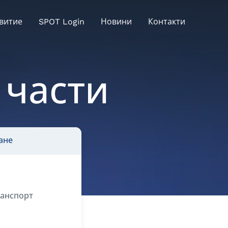
витие
SPOT Login
Новини
Контакти
 части
ане
анспорт