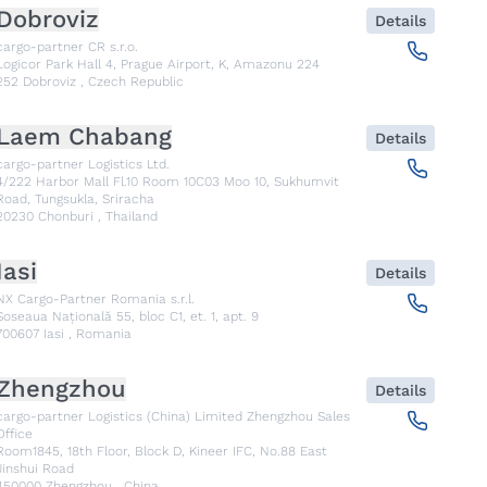
Dobroviz
Details
cargo-partner CR s.r.o.
Logicor Park Hall 4, Prague Airport, K, Amazonu 224
252
Dobroviz
,
Czech Republic
Laem Chabang
Details
cargo-partner Logistics Ltd.
4/222 Harbor Mall Fl.10 Room 10C03 Moo 10, Sukhumvit
Road, Tungsukla, Sriracha
20230
Chonburi
,
Thailand
Iasi
Details
NX Cargo-Partner Romania s.r.l.
Șoseaua Națională 55, bloc C1, et. 1, apt. 9
700607
Iasi
,
Romania
Zhengzhou
Details
cargo-partner Logistics (China) Limited Zhengzhou Sales
Office
Room1845, 18th Floor, Block D, Kineer IFC, No.88 East
Jinshui Road
450000
Zhengzhou
,
China