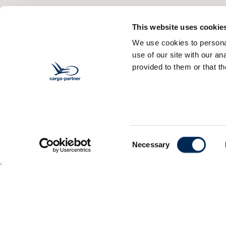
This website uses cookie
We use cookies to personal
use of our site with our a
provided to them or that th
Consent
Necessary
Selection