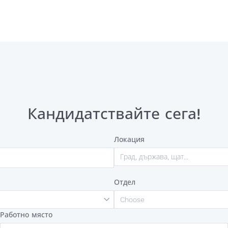
Кандидатствайте сега!
Локация
Град, държава, щат...
Отдел
Choose
Работно място