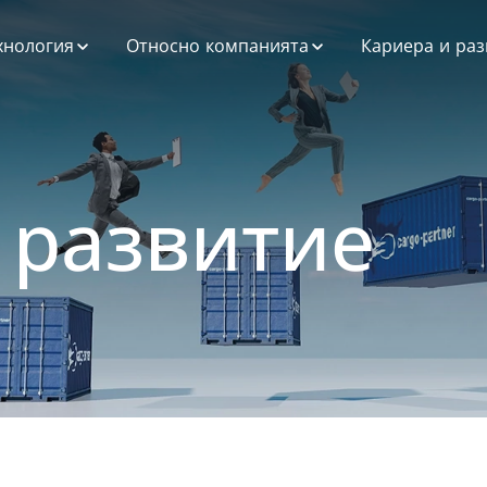
хнология
Относно компанията
Кариера и раз
атформата за
ESG при нас
озрачност и
трудничество
Профил на
OT
компанията
е
стемна
История
 развитие
теграция
Мисия, Визия и
атформа за
Ценности
тни превозвачи
нни и анализ
зработка на
иложения