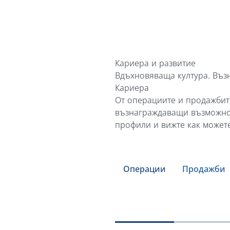
Macedonian
Polish
Romanian
Кариера и развитие
Вдъхновяваща култура. Въ
Serbian
Кариера
От операциите и продажбите
Simplified Chinese
възнаграждаващи възможнос
Slovakian
профили и вижте как можете
Slovenian
Traditional Chinese
Операции
Продажби
Turkish