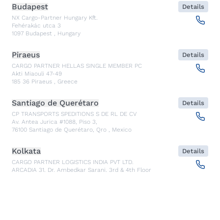
Budapest
Details
NX Cargo-Partner Hungary Kft.
Fehérakác utca 3
1097
Budapest
,
Hungary
Piraeus
Details
CARGO PARTNER HELLAS SINGLE MEMBER PC
Akti Miaouli 47-49
185 36
Piraeus
,
Greece
Santiago de Querétaro
Details
CP TRANSPORTS SPEDITIONS S DE RL DE CV
Av. Antea Jurica #1088, Piso 3,
76100
Santiago de Querétaro, Qro
,
Mexico
Kolkata
Details
CARGO PARTNER LOGISTICS INDIA PVT LTD.
ARCADIA 31, Dr. Ambedkar Sarani, 3rd & 4th Floor
700046
Kolkata
,
India
Seoul
Details
cargo-partner Logistics (Korea) Co., Ltd.
1401, 551-17, Yangcheon-ro, Gangseo-gu