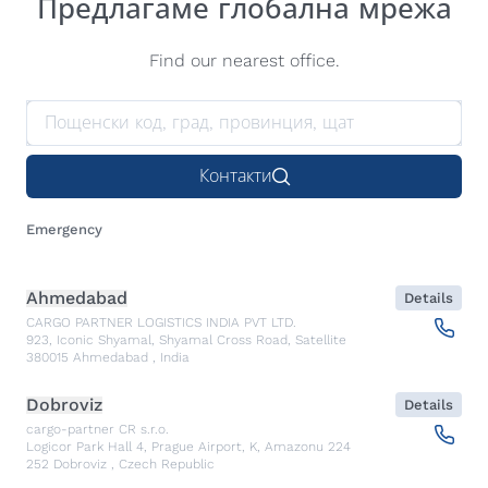
Предлагаме глобална мрежа
Find our nearest office.
Контакти
Emergency
Ahmedabad
Details
CARGO PARTNER LOGISTICS INDIA PVT LTD.
923, Iconic Shyamal, Shyamal Cross Road, Satellite
380015
Ahmedabad
,
India
Dobroviz
Details
cargo-partner CR s.r.o.
Logicor Park Hall 4, Prague Airport, K, Amazonu 224
252
Dobroviz
,
Czech Republic