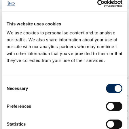
This website uses cookies
We use cookies to personalise content and to analyse
Нашите Услуги
our traffic. We also share information about your use of
our site with our analytics partners who may combine it
with other information that you’ve provided to them or that
they’ve collected from your use of their services.
Въздушен транспорт
Морски тра
Consent
Necessary
Selection
Ние предлагаме набор от
Нашите надежд
въздушни карго услуги, за
за морски 
Preferences
да ви съдействаме в
гарантират, ч
намирането на
стоки ще дост
Statistics
оптималния баланс между
всеки континен