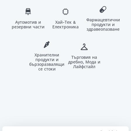
Фармацевтични
Аутомотив и
Хай-Тек &
продукти и
резервни части
Електроника
здравеопазване
Хранителни
Търговия на
продукти и
дребно, Мода и
бързоразвалящи
Лайфстайл
се стоки