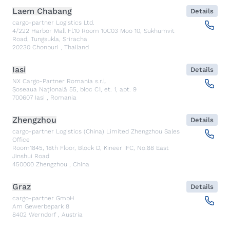
Laem Chabang
Details
cargo-partner Logistics Ltd.
4/222 Harbor Mall Fl.10 Room 10C03 Moo 10, Sukhumvit
Road, Tungsukla, Sriracha
20230
Chonburi
,
Thailand
Iasi
Details
NX Cargo-Partner Romania s.r.l.
Șoseaua Națională 55, bloc C1, et. 1, apt. 9
700607
Iasi
,
Romania
Zhengzhou
Details
cargo-partner Logistics (China) Limited Zhengzhou Sales
Office
Room1845, 18th Floor, Block D, Kineer IFC, No.88 East
Jinshui Road
450000
Zhengzhou
,
China
Graz
Details
cargo-partner GmbH
Am Gewerbepark 8
8402
Werndorf
,
Austria