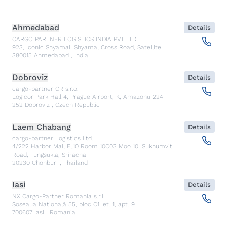
Ahmedabad
Details
CARGO PARTNER LOGISTICS INDIA PVT LTD.
923, Iconic Shyamal, Shyamal Cross Road, Satellite
380015
Ahmedabad
,
India
Dobroviz
Details
cargo-partner CR s.r.o.
Logicor Park Hall 4, Prague Airport, K, Amazonu 224
252
Dobroviz
,
Czech Republic
Laem Chabang
Details
cargo-partner Logistics Ltd.
4/222 Harbor Mall Fl.10 Room 10C03 Moo 10, Sukhumvit
Road, Tungsukla, Sriracha
20230
Chonburi
,
Thailand
Iasi
Details
NX Cargo-Partner Romania s.r.l.
Șoseaua Națională 55, bloc C1, et. 1, apt. 9
700607
Iasi
,
Romania