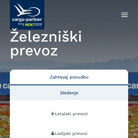
Železniški
prevoz
Zahtevaj ponudbo
Sledenje
Letalski prevozi
Ladijski prevozi