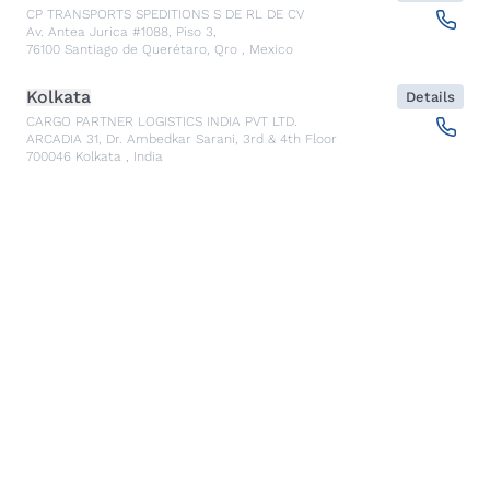
CP TRANSPORTS SPEDITIONS S DE RL DE CV
Av. Antea Jurica #1088, Piso 3,
76100
Santiago de Querétaro, Qro
,
Mexico
Kolkata
Details
CARGO PARTNER LOGISTICS INDIA PVT LTD.
ARCADIA 31, Dr. Ambedkar Sarani, 3rd & 4th Floor
700046
Kolkata
,
India
Seoul
Details
cargo-partner Logistics (Korea) Co., Ltd.
1401, 551-17, Yangcheon-ro, Gangseo-gu
157804
Seoul
,
South Korea
Ho Chi Minh City
Details
cargo-partner Logistics (Viet Nam) Co., Ltd.
Room 501 + 502, 5th Floor, Hado Airport Building 02 Hong
Ha Street, Ward 2, Tan Binh District
70000
Ho Chi Minh City
,
Vietnam
Cracow
Details
NX Cargo-Partner Poland sp. z o.o.
Jugowicka 8A