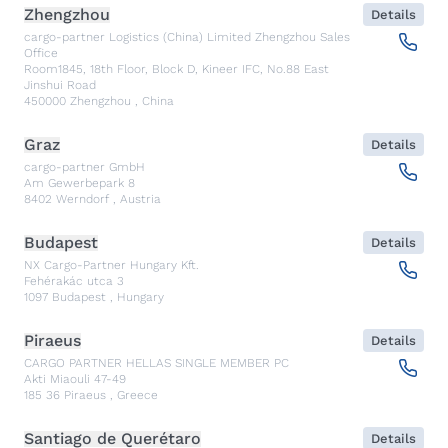
Zhengzhou
Details
cargo-partner Logistics (China) Limited Zhengzhou Sales
Office
Room1845, 18th Floor, Block D, Kineer IFC, No.88 East
Jinshui Road
450000
Zhengzhou
,
China
Graz
Details
cargo-partner GmbH
Am Gewerbepark 8
8402
Werndorf
,
Austria
Budapest
Details
NX Cargo-Partner Hungary Kft.
Fehérakác utca 3
1097
Budapest
,
Hungary
Piraeus
Details
CARGO PARTNER HELLAS SINGLE MEMBER PC
Akti Miaouli 47-49
185 36
Piraeus
,
Greece
Santiago de Querétaro
Details