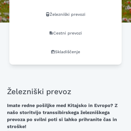
Železniški prevozi
Cestni prevozi
Skladiščenje
Železniški prevoz
Imate redne pošiljke med Kitajsko in Evropo? Z
našo storitvijo transsibirskega železniškega
prevoza po svilni poti si lahko prihranite čas in
stroške!