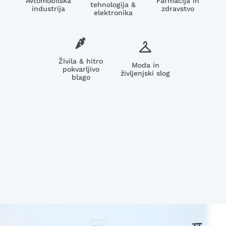
Avtomobilska
Farmacija in
tehnologija &
industrija
zdravstvo
elektronika
Živila & hitro
Moda in
pokvarljivo
življenjski slog
blago