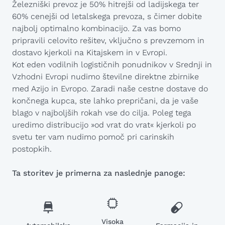
Železniški prevoz je 50% hitrejši od ladijskega ter
60% cenejši od letalskega prevoza, s čimer dobite
najbolj optimalno kombinacijo. Za vas bomo
pripravili celovito rešitev, vključno s prevzemom in
dostavo kjerkoli na Kitajskem in v Evropi.
Kot eden vodilnih logističnih ponudnikov v Srednji in
Vzhodni Evropi nudimo številne direktne zbirnike
med Azijo in Evropo. Zaradi naše cestne dostave do
končnega kupca, ste lahko prepričani, da je vaše
blago v najboljših rokah vse do cilja. Poleg tega
uredimo distribucijo »od vrat do vrat« kjerkoli po
svetu ter vam nudimo pomoč pri carinskih
postopkih.
Ta storitev je primerna za naslednje panoge:
Visoka