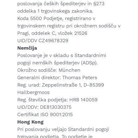
poslovanja čeških špediterjev in §273
oddelka 1 trgovinskega zakonika.
Koda 5500 Podjetje, registrirano v
trgovinskem registru pri okrožnem sodišču v
Pragi, oddelek C, vložek 21526
UID/DDV CZ49678329
Nemčija
Poslovanje je v skladu s Standardnimi
pogoji nemških špediterjev (
ADSp
).
Okrožno sodišče: München
Generalni direktor: Thomas Peters
Reg. urad: Zeppelinstraße 1, D-85399
Hallbergmoos
Reg. številka podjetja: HRB 140059
UID/DDV: DE813030375
Certifikat ISO 9001:2015
Hong Kong
Pri poslovanju veljajo Standardni pogoji
trgovanja podjetja. To podjetje je