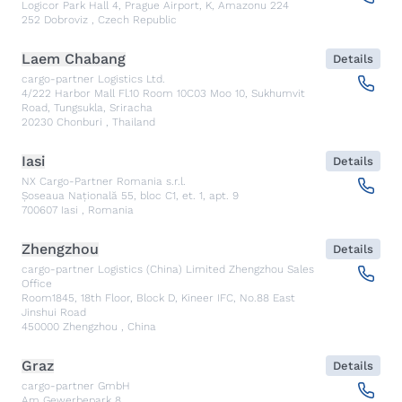
Logicor Park Hall 4, Prague Airport, K, Amazonu 224
252
Dobroviz
,
Czech Republic
Laem Chabang
Details
cargo-partner Logistics Ltd.
4/222 Harbor Mall Fl.10 Room 10C03 Moo 10, Sukhumvit
Road, Tungsukla, Sriracha
20230
Chonburi
,
Thailand
Iasi
Details
NX Cargo-Partner Romania s.r.l.
Șoseaua Națională 55, bloc C1, et. 1, apt. 9
700607
Iasi
,
Romania
Zhengzhou
Details
cargo-partner Logistics (China) Limited Zhengzhou Sales
Office
Room1845, 18th Floor, Block D, Kineer IFC, No.88 East
Jinshui Road
450000
Zhengzhou
,
China
Graz
Details
cargo-partner GmbH
Am Gewerbepark 8