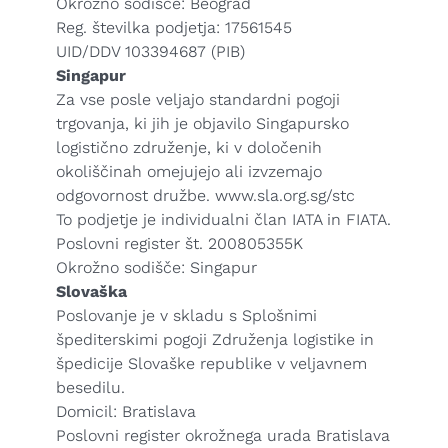
Okrožno sodišče: Beograd
Reg. številka podjetja: 17561545
UID/DDV 103394687 (PIB)
Singapur
Za vse posle veljajo standardni pogoji
trgovanja, ki jih je objavilo Singapursko
logistično združenje, ki v določenih
okoliščinah omejujejo ali izvzemajo
odgovornost družbe.
www.sla.org.sg/stc
To podjetje je individualni član IATA in FIATA.
Poslovni register št. 200805355K
Okrožno sodišče: Singapur
Slovaška
Poslovanje je v skladu s Splošnimi
špediterskimi pogoji Združenja logistike in
špedicije Slovaške republike v veljavnem
besedilu.
Domicil: Bratislava
Poslovni register okrožnega urada Bratislava