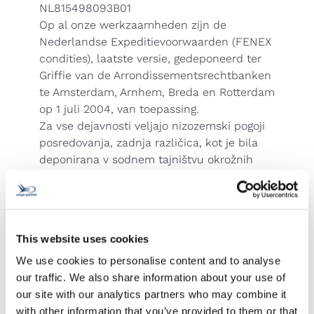
NL815498093B01
Op al onze werkzaamheden zijn de
Nederlandse Expeditievoorwaarden (FENEX
condities), laatste versie, gedeponeerd ter
Griffie van de Arrondissementsrechtbanken
te Amsterdam, Arnhem, Breda en Rotterdam
op 1 juli 2004, van toepassing.
Za vse dejavnosti veljajo nizozemski pogoji
posredovanja, zadnja različica, kot je bila
deponirana v sodnem tajništvu okrožnih
sodišč v Amsterdamu, Arnhemu, Bredi in
Rotterdamu 1. julija 2004.
Ljudska Republika Kitajska
Poslovanje je v skladu s Standardnimi
This website uses cookies
pogoji trgovanja CIFA. To podjetje je
individualni član FIATA.
We use cookies to personalise content and to analyse
Poljska
our traffic. We also share information about your use of
POZOR! Vaša pošiljka ni samodejno
our site with our analytics partners who may combine it
zavarovana v okviru
with other information that you’ve provided to them or that