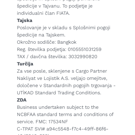
špedicije v Tajvanu. To podjetje je
individualni član FIATA.
Tajska
Poslovanje je v skladu s Splošnimi pogoji
špedicije na Tajskem.
Okrožno sodišče: Bangkok
Reg. številka podjetja: 0105551031259
TAX / davčna številka: 3032990820
Turčija
Za vse posle, sklenjene s Cargo Partner
Nakliyat ve Lojistik A.S. veljajo omejitve,
določene v Standardnih pogojih trgovanja -
UTİKAD Standard Trading Conditions
.
ZDA
Business undertaken subject to the
NCBFAA standard terms and conditions of
service. FMC: 17534NF
C-TPAT SVI# a94c5548-f7c4-49ff-86f6-