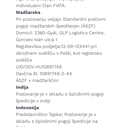
individualni član FIATA.
Madžarska
Pri poslovanju veljajo Standardni poslovni
pogoji madžarskih špediterjev (ÁSZF)
Domicil: 2360-Gyál, GLP Logistics Centre,
Gorcsev Iván utca 1
Reg.številka podjetja:13-09-124441 pri
okrožnem sodišču v Pešti, kot registrsko
sodišče
UID/DDV HU10891748
Davčna št. 10891748-2-44
ÁSZF v madžarščini
Indija
Poslovanje je v skladu s Splošnimi pogoji
špedicije v Indiji.
Indonezija
Predstavništvo Tajske; Poslovanje je v
skladu s Splošnimi pogoji špedicije na