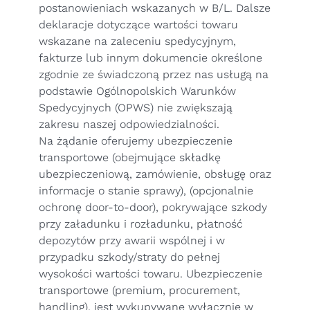
postanowieniach wskazanych w B/L. Dalsze
deklaracje dotyczące wartości towaru
wskazane na zaleceniu spedycyjnym,
fakturze lub innym dokumencie określone
zgodnie ze świadczoną przez nas usługą na
podstawie
Ogólnopolskich Warunków
Spedycyjnych (OPWS)
nie zwiększają
zakresu naszej odpowiedzialności.
Na żądanie oferujemy ubezpieczenie
transportowe (obejmujące składkę
ubezpieczeniową, zamówienie, obsługę oraz
informacje o stanie sprawy), (opcjonalnie
ochronę door-to-door), pokrywające szkody
przy załadunku i rozładunku, płatność
depozytów przy awarii wspólnej i w
przypadku szkody/straty do pełnej
wysokości wartości towaru. Ubezpieczenie
transportowe (premium, procurement,
handling), jest wykupywane wyłącznie w