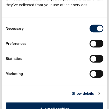
transportnega/pomorskega zavarovanja. V
they’ve collected from your use of their services.
mnogih primerih prevozniki ne nosijo, kot
npr. v primeru naravne nesreče ali splošne
havarije. Naša odgovornost je omejena, kot
Consent
je določeno v WC, MC, CMR, CIM, AWB ali
Necessary
Selection
pogojih v B/L. Izjava o vrednosti tovora na
transportnih nalogih, računih ali drugih
Preferences
dokumentih, ki se zahtevajo na podlagi
Splošnih pogojev poljskih špediterjev
General Polish Forwarders Conditions
Statistics
(OPWS)
, ne vpliva na zvišanje omejitve naše
odgovornosti.
Marketing
Na zahtevo stranke se lahko sklene
transportno zavarovanje (premija, nabava,
manipulacija, transportno svetovanje),
(opcijsko kritje od vrat do vrat), ki krije
Show details
nastalo škodo pri nakladanju in
raztovarjanju, določa plačilo varščine v
Allow all cookies