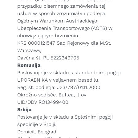
przypadku pisemnego zamówienia tej
usługi w sposób zrozumiały i podlega
Ogólnym Warunkom Austriackiego
Ubezpieczenia Transportowego (AÖTB)
w
obowiązującym brzmieniu.
KRS 0000121547 Sad Rejonowy dla M.St.
Warszawy,
Davčna št. PL 5222349705
Romunija
Poslovanje je v skladu s standardnimi pogoji
UPORABNIKA v veljavnem besedilu.
Reg. št. podjetja: J23/797/01.11.2000
Okrožno sodišče: Buftea, Ilfov
UID/DDV RO13499400
Srbija
Poslovanje je v skladu s Splošnimi pogoji
špedicije v Srbiji.
Domicil: Beograd