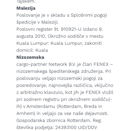
Tajskem.
Malezija
Poslovanje je v skladu s Splošnimi pogoji
špedicije v Maleziji.
Poslovni register št. 910921-U izdano 9.
avgusta 2010, Okrožno sodišče v mestu
Kuala Lumpur: Kuala Lumpur, zakoniti
domicil: Kuala
Nizozemska
cargo-partner Network B.V. je član FENEX –
nizozemskega špediterskega združenja. Pri
poslovanju veljajo nizozemski pogoji za
posredovanje, najnovejša različica, vključno
z arbitražno klavzulo, kot jih je FENEX vložil
pri sodnem registru pri okrožnem sodišču(-
ih) v Amsterdamu (Rotterdam, Breda in
Arnhem) in veljajo za vse naše dejavnosti.
Gospodarska zbornica Rotterdam. Reg.
številka podjetja: 24393100 UID/DDV