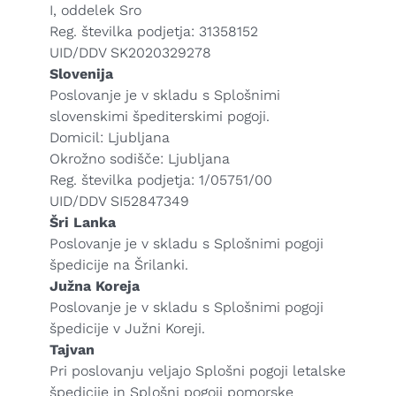
I, oddelek Sro
Reg. številka podjetja: 31358152
UID/DDV SK2020329278
Slovenija
Poslovanje je v skladu s Splošnimi
slovenskimi špediterskimi pogoji.
Domicil: Ljubljana
Okrožno sodišče: Ljubljana
Reg. številka podjetja: 1/05751/00
UID/DDV SI52847349
Šri Lanka
Poslovanje je v skladu s Splošnimi pogoji
špedicije na Šrilanki.
Južna Koreja
Poslovanje je v skladu s Splošnimi pogoji
špedicije v Južni Koreji.
Tajvan
Pri poslovanju veljajo Splošni pogoji letalske
špedicije in Splošni pogoji pomorske