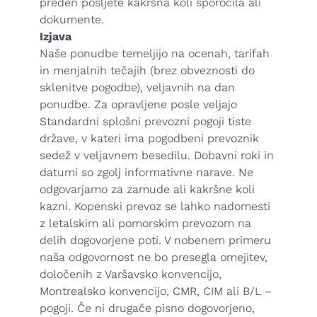
preden pošljete kakršna koli sporočila ali
dokumente.
Izjava
Naše ponudbe temeljijo na ocenah, tarifah
in menjalnih tečajih (brez obveznosti do
sklenitve pogodbe), veljavnih na dan
ponudbe. Za opravljene posle veljajo
Standardni splošni prevozni pogoji tiste
države, v kateri ima pogodbeni prevoznik
sedež v veljavnem besedilu. Dobavni roki in
datumi so zgolj informativne narave. Ne
odgovarjamo za zamude ali kakršne koli
kazni. Kopenski prevoz se lahko nadomesti
z letalskim ali pomorskim prevozom na
delih dogovorjene poti. V nobenem primeru
naša odgovornost ne bo presegla omejitev,
določenih z Varšavsko konvencijo,
Montrealsko konvencijo, CMR, CIM ali B/L –
pogoji. Če ni drugače pisno dogovorjeno,