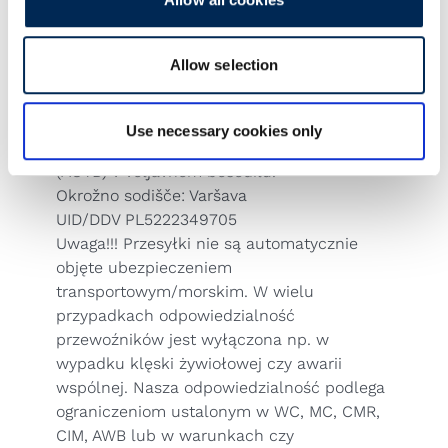
primeru škode/izgube do celotne vrednosti
tovora. Transportno zavarovanje (premija,
nabava, manipulacija) je sklenjeno le na
Allow selection
podlagi vašega izrecnega pisnega naročila in
zanj veljajo Splošni avstrijski pogoji
zavarovanja transporta -
General Austrian
Use necessary cookies only
Transport Insurance Terms and Conditions
(AÖTB)
v veljavnem besedilu.
Okrožno sodišče: Varšava
UID/DDV PL5222349705
Uwaga!!! Przesyłki nie są automatycznie
objęte ubezpieczeniem
transportowym/morskim. W wielu
przypadkach odpowiedzialność
przewoźników jest wyłączona np. w
wypadku klęski żywiołowej czy awarii
wspólnej. Nasza odpowiedzialność podlega
ograniczeniom ustalonym w WC, MC, CMR,
CIM, AWB lub w warunkach czy