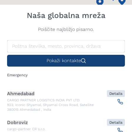
Naša globalna mreža
Poiščite najbližjo pisarno.
Pokaži kontakte
Emergency
Ahmedabad
Details
CARGO PARTNER LOGISTICS INDIA PVT LTD.
923, Iconic Shyamal, Shyamal Cross Road, Satellite
380015
Ahmedabad
,
India
Dobroviz
Details
cargo-partner CR s.r.o.