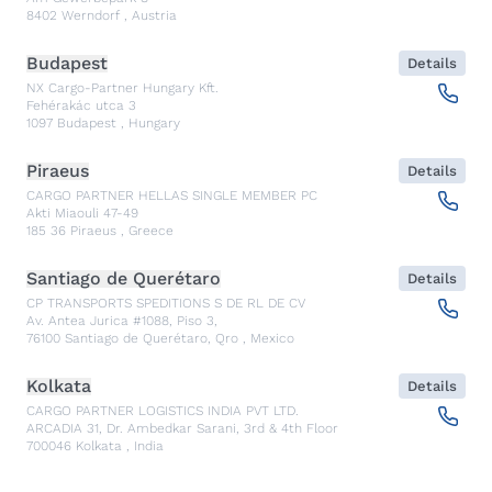
8402
Werndorf
,
Austria
Budapest
Details
NX Cargo-Partner Hungary Kft.
Fehérakác utca 3
1097
Budapest
,
Hungary
Piraeus
Details
CARGO PARTNER HELLAS SINGLE MEMBER PC
Akti Miaouli 47-49
185 36
Piraeus
,
Greece
Santiago de Querétaro
Details
CP TRANSPORTS SPEDITIONS S DE RL DE CV
Av. Antea Jurica #1088, Piso 3,
76100
Santiago de Querétaro, Qro
,
Mexico
Kolkata
Details
CARGO PARTNER LOGISTICS INDIA PVT LTD.
ARCADIA 31, Dr. Ambedkar Sarani, 3rd & 4th Floor
700046
Kolkata
,
India