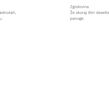
Zgodovina
rednotah,
Že skoraj štiri deset
u.
panoge.