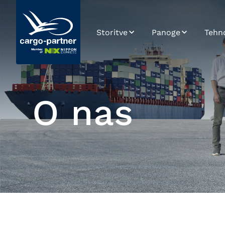
Storitve
Panoge
Tehno
Letalski prevozi
Avtomobilska
SPO
industrija
Ladijski prevozi
Integ
Živila & hitro
pokvarljivo blago
O nas
Cestni prevozi
Plat
kami
Visoka tehnologija
prev
Preglednost in
elektronika
integracija
Podat
Farmacija in
Železniški prevoz
zdravstvo
Razvo
Upravljanje
Moda in življenjski
oskrbovalne verige
slog
Spletne trgovine
Skladiščenje