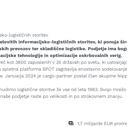
ko-logističnih storitev
lovitih informacijsko-logističnih storitev, ki ponuja šir
nskih prevozov ter skladiščne logistike. Podjetje ima bo
cijske tehnologije in optimizacije oskrbovalnih verig.
eč kot 3800 zaposlenih v 35 državah po svetu, ki ustvarjajo 
aša spletna platforma SPOT zagotavlja enostavno sodelovanj
ge. Januarja 2024 je cargo-partner postal član skupine Nip
udimo logistične storitve že vse od leta 1983. Svojo mrežo
 naše podjetje raste po velikosti in po strokovnem znanju.
1,7 milijarde EUR prom