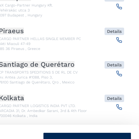
NX Cargo-Partner Hungary Kft.
Fehérakác utca 3
1097
Budapest
,
Hungary
Piraeus
Details
CARGO PARTNER HELLAS SINGLE MEMBER PC
Akti Miaouli 47-49
185 36
Piraeus
,
Greece
Santiago de Querétaro
Details
CP TRANSPORTS SPEDITIONS S DE RL DE CV
Av. Antea Jurica #1088, Piso 3,
76100
Santiago de Querétaro, Qro
,
Mexico
Kolkata
Details
CARGO PARTNER LOGISTICS INDIA PVT LTD.
ARCADIA 31, Dr. Ambedkar Sarani, 3rd & 4th Floor
700046
Kolkata
,
India
Seoul
Details