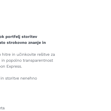
Macedonian
Polish
Romanian
Serbian
ok portfelj storitev
gato strokovno znanje in
Simplified Chinese
Slovakian
hitre in učinkovite rešitve za
e in popolno transparentnost
Slovenian
pon Express.
Traditional Chinese
 in storitve nenehno
Turkish
eta