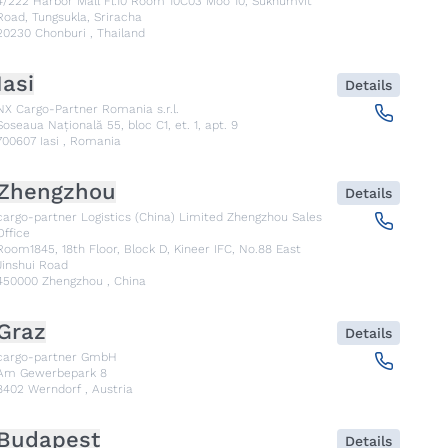
4/222 Harbor Mall Fl.10 Room 10C03 Moo 10, Sukhumvit
Road, Tungsukla, Sriracha
20230
Chonburi
,
Thailand
Iasi
Details
NX Cargo-Partner Romania s.r.l.
Șoseaua Națională 55, bloc C1, et. 1, apt. 9
700607
Iasi
,
Romania
Zhengzhou
Details
cargo-partner Logistics (China) Limited Zhengzhou Sales
Office
Room1845, 18th Floor, Block D, Kineer IFC, No.88 East
Jinshui Road
450000
Zhengzhou
,
China
Graz
Details
cargo-partner GmbH
Am Gewerbepark 8
8402
Werndorf
,
Austria
Budapest
Details