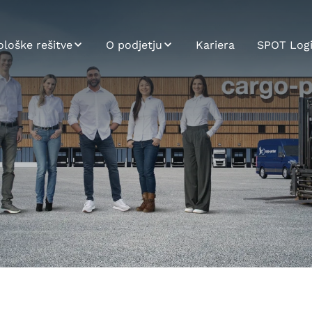
loške rešitve
O podjetju
Kariera
SPOT Log
T
ESG - Naša zaveza
trajnosti
racija sistema
O nas
forma za
onske
Zgodovina
 &
oznike
Poslanstvo, Vizija,
ki in analitika
Vrednote
j aplikacij