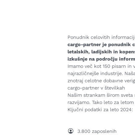
Ponudnik celovitih informacijs
cargo-partner je ponudnik ce
letalskih, ladijskih in kope
izkušnje na področju informa
Imamo več kot 150 pisarn in v
najrazličnejše industrije. N
znotraj celotne dobavne veri
cargo-partner v številkah
Našim strankam širom sveta n
razvijamo. Tako leto za letom
Ključni podatki za leto 2024:
3.800 zaposlenih