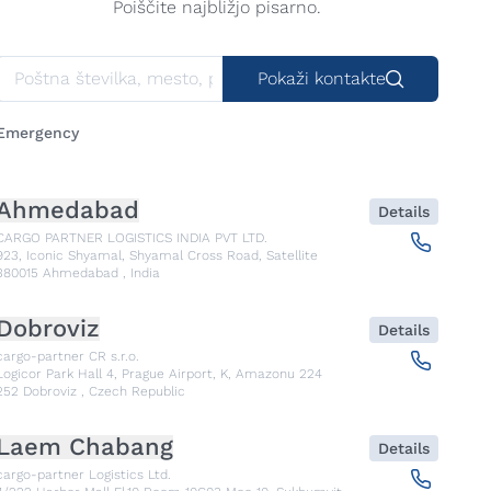
Poiščite najbližjo pisarno.
Pokaži kontakte
Emergency
Ahmedabad
Details
CARGO PARTNER LOGISTICS INDIA PVT LTD.
923, Iconic Shyamal, Shyamal Cross Road, Satellite
380015
Ahmedabad
,
India
Dobroviz
Details
cargo-partner CR s.r.o.
Logicor Park Hall 4, Prague Airport, K, Amazonu 224
252
Dobroviz
,
Czech Republic
Laem Chabang
Details
cargo-partner Logistics Ltd.