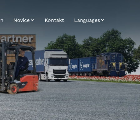
in
Novice
Kontakt
Languages
Novice
Bosnian
Trendletter
Bulgarian
Airfreight Insights -
Croatian
novice iz sveta
letalskih prevozov
Czech
Seafreight Insights -
English
novice iz sveta
ladijskih prevozov
German
Railfreight Insights -
Hungarian
novice iz sveta
železniških
Japanese
prevozov