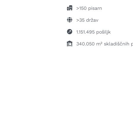
>150 pisarn
>35 držav
1.151.495 pošiljk
340.050 m² skladiščnih p