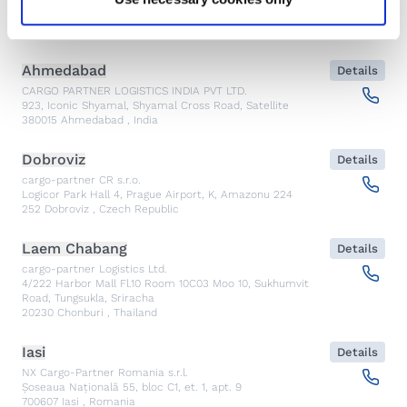
Emergency
Ahmedabad
Details
CARGO PARTNER LOGISTICS INDIA PVT LTD.
923, Iconic Shyamal, Shyamal Cross Road, Satellite
380015
Ahmedabad
,
India
Dobroviz
Details
cargo-partner CR s.r.o.
Logicor Park Hall 4, Prague Airport, K, Amazonu 224
252
Dobroviz
,
Czech Republic
Laem Chabang
Details
cargo-partner Logistics Ltd.
4/222 Harbor Mall Fl.10 Room 10C03 Moo 10, Sukhumvit
Road, Tungsukla, Sriracha
20230
Chonburi
,
Thailand
Iasi
Details
NX Cargo-Partner Romania s.r.l.
Șoseaua Națională 55, bloc C1, et. 1, apt. 9
700607
Iasi
,
Romania