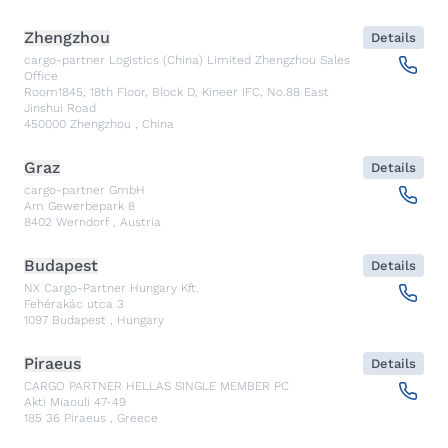
Zhengzhou
Details
cargo-partner Logistics (China) Limited Zhengzhou Sales
Office
Room1845, 18th Floor, Block D, Kineer IFC, No.88 East
Jinshui Road
450000
Zhengzhou
,
China
Graz
Details
cargo-partner GmbH
Am Gewerbepark 8
8402
Werndorf
,
Austria
Budapest
Details
NX Cargo-Partner Hungary Kft.
Fehérakác utca 3
1097
Budapest
,
Hungary
Piraeus
Details
CARGO PARTNER HELLAS SINGLE MEMBER PC
Akti Miaouli 47-49
185 36
Piraeus
,
Greece