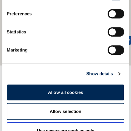
Preferences
Statistics
Marketing
Show details
We offer a global network
Find our nearest office.
Allow all cookies
Allow selection
Show contacts
Use necessary cookies only