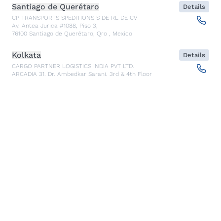
Santiago de Querétaro
Details
CP TRANSPORTS SPEDITIONS S DE RL DE CV
Av. Antea Jurica #1088, Piso 3,
76100
Santiago de Querétaro, Qro
,
Mexico
Kolkata
Details
CARGO PARTNER LOGISTICS INDIA PVT LTD.
ARCADIA 31, Dr. Ambedkar Sarani, 3rd & 4th Floor
700046
Kolkata
,
India
Seoul
Details
cargo-partner Logistics (Korea) Co., Ltd.
1401, 551-17, Yangcheon-ro, Gangseo-gu
157804
Seoul
,
South Korea
Ho Chi Minh City
Details
cargo-partner Logistics (Viet Nam) Co., Ltd.
Room 501 + 502, 5th Floor, Hado Airport Building 02 Hong
Ha Street, Ward 2, Tan Binh District
70000
Ho Chi Minh City
,
Vietnam
Cracow
Details
NX Cargo-Partner Poland sp. z o.o.