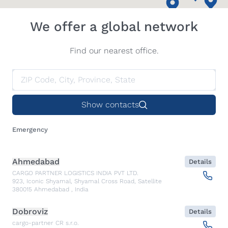
We offer a global network
Find our nearest office.
Show contacts
Emergency
Ahmedabad
Details
CARGO PARTNER LOGISTICS INDIA PVT LTD.
923, Iconic Shyamal, Shyamal Cross Road, Satellite
380015
Ahmedabad
,
India
Dobroviz
Details
cargo-partner CR s.r.o.