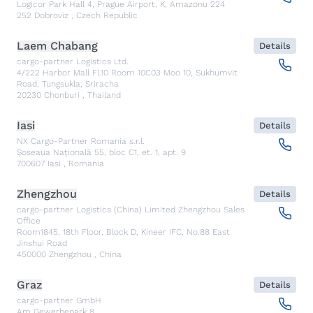
Logicor Park Hall 4, Prague Airport, K, Amazonu 224
252
Dobroviz
,
Czech Republic
Laem Chabang
Details
cargo-partner Logistics Ltd.
4/222 Harbor Mall Fl.10 Room 10C03 Moo 10, Sukhumvit
Road, Tungsukla, Sriracha
20230
Chonburi
,
Thailand
Iasi
Details
NX Cargo-Partner Romania s.r.l.
Șoseaua Națională 55, bloc C1, et. 1, apt. 9
700607
Iasi
,
Romania
Zhengzhou
Details
cargo-partner Logistics (China) Limited Zhengzhou Sales
Office
Room1845, 18th Floor, Block D, Kineer IFC, No.88 East
Jinshui Road
450000
Zhengzhou
,
China
Graz
Details
cargo-partner GmbH
Am Gewerbepark 8