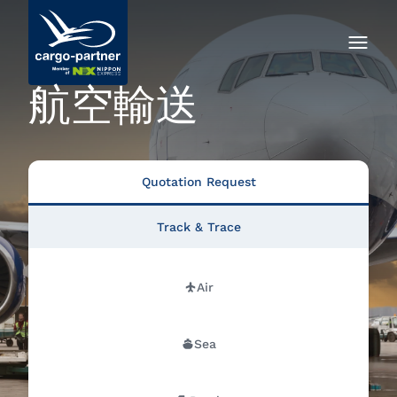
航空輸送
Quotation Request
Track & Trace
Air
Sea