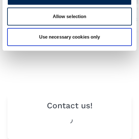
にも時間通り安全に輸送しま
ットワークと厳選
す。お客様のニーズに合わせ
い輸送業者により
Allow selection
て、FCL（full container
商品を安全かつタ
詳細はこちらから
詳細は
load）、LCL（less than
お届けしま
container load）、特殊プロ
Use necessary cookies only
ジェクト輸送など、さまざま
な輸送ソリューションを提供
します。
Contact us!