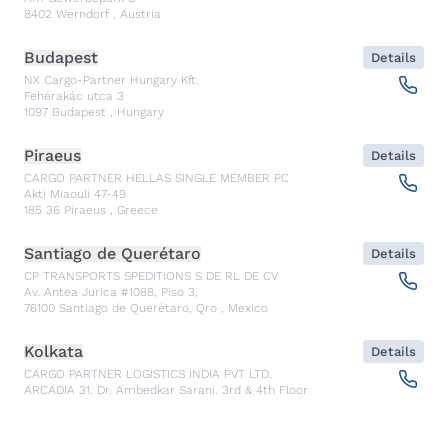
8402
Werndorf
,
Austria
Budapest
Details
NX Cargo-Partner Hungary Kft.
Fehérakác utca 3
1097
Budapest
,
Hungary
Piraeus
Details
CARGO PARTNER HELLAS SINGLE MEMBER PC
Akti Miaouli 47-49
185 36
Piraeus
,
Greece
Santiago de Querétaro
Details
CP TRANSPORTS SPEDITIONS S DE RL DE CV
Av. Antea Jurica #1088, Piso 3,
76100
Santiago de Querétaro, Qro
,
Mexico
Kolkata
Details
CARGO PARTNER LOGISTICS INDIA PVT LTD.
ARCADIA 31, Dr. Ambedkar Sarani, 3rd & 4th Floor
700046
Kolkata
,
India