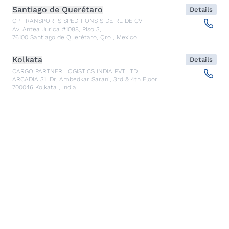
Santiago de Querétaro
Details
CP TRANSPORTS SPEDITIONS S DE RL DE CV
Av. Antea Jurica #1088, Piso 3,
76100
Santiago de Querétaro, Qro
,
Mexico
Kolkata
Details
CARGO PARTNER LOGISTICS INDIA PVT LTD.
ARCADIA 31, Dr. Ambedkar Sarani, 3rd & 4th Floor
700046
Kolkata
,
India
Seoul
Details
cargo-partner Logistics (Korea) Co., Ltd.
1401, 551-17, Yangcheon-ro, Gangseo-gu
157804
Seoul
,
South Korea
Ho Chi Minh City
Details
cargo-partner Logistics (Viet Nam) Co., Ltd.
Room 501 + 502, 5th Floor, Hado Airport Building 02 Hong
Ha Street, Ward 2, Tan Binh District
70000
Ho Chi Minh City
,
Vietnam
Cracow
Details