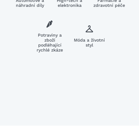
Automotive a
High-tech a
Farmacie a
náhradní díly
elektronika
zdravotní péče
Potraviny a
zboží
Móda a životní
podléhající
styl
rychlé zkáze