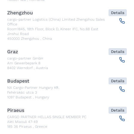
Zhengzhou
Details
cargo-partner Logistics (China) Limited Zhengzhou Sales
Office
Room1845, 18th Floor, Block D, Kineer IFC, No.88 East
Jinshui Road
450000
Zhengzhou
,
China
Graz
Details
cargo-partner GmbH
Am Gewerbepark 8
8402
Werndorf
,
Austria
Budapest
Details
NX Cargo-Partner Hungary Kft.
Fehérakác utca 3
1097
Budapest
,
Hungary
Piraeus
Details
CARGO PARTNER HELLAS SINGLE MEMBER PC
Akti Miaouli 47-49
185 36
Piraeus
,
Greece