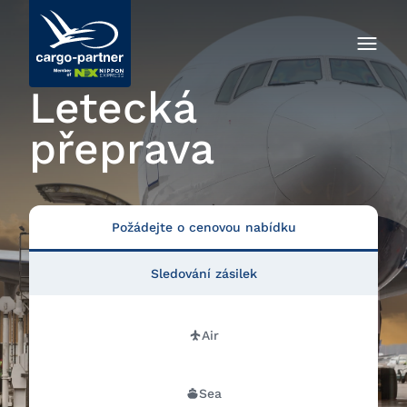
Letecká
přeprava
Požádejte o cenovou nabídku
Sledování zásilek
Air
Sea