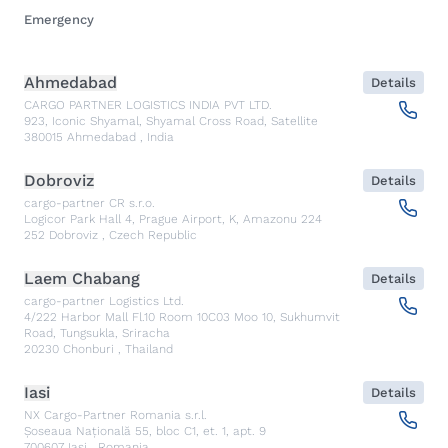
Emergency
Ahmedabad
Details
CARGO PARTNER LOGISTICS INDIA PVT LTD.
923, Iconic Shyamal, Shyamal Cross Road, Satellite
380015
Ahmedabad
,
India
Dobroviz
Details
cargo-partner CR s.r.o.
Logicor Park Hall 4, Prague Airport, K, Amazonu 224
252
Dobroviz
,
Czech Republic
Laem Chabang
Details
cargo-partner Logistics Ltd.
4/222 Harbor Mall Fl.10 Room 10C03 Moo 10, Sukhumvit
Road, Tungsukla, Sriracha
20230
Chonburi
,
Thailand
Iasi
Details
NX Cargo-Partner Romania s.r.l.
Șoseaua Națională 55, bloc C1, et. 1, apt. 9
700607
Iasi
,
Romania