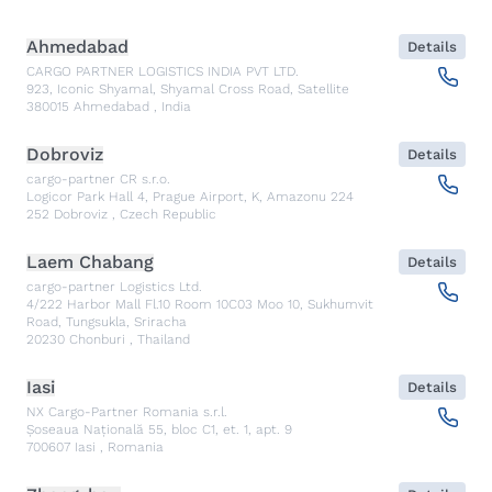
Ahmedabad
Details
CARGO PARTNER LOGISTICS INDIA PVT LTD.
923, Iconic Shyamal, Shyamal Cross Road, Satellite
380015
Ahmedabad
,
India
Dobroviz
Details
cargo-partner CR s.r.o.
Logicor Park Hall 4, Prague Airport, K, Amazonu 224
252
Dobroviz
,
Czech Republic
Laem Chabang
Details
cargo-partner Logistics Ltd.
4/222 Harbor Mall Fl.10 Room 10C03 Moo 10, Sukhumvit
Road, Tungsukla, Sriracha
20230
Chonburi
,
Thailand
Iasi
Details
NX Cargo-Partner Romania s.r.l.
Șoseaua Națională 55, bloc C1, et. 1, apt. 9
700607
Iasi
,
Romania