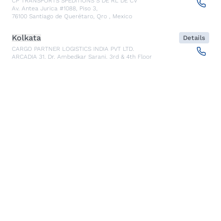
CP TRANSPORTS SPEDITIONS S DE RL DE CV
Av. Antea Jurica #1088, Piso 3,
76100
Santiago de Querétaro, Qro
,
Mexico
Kolkata
Details
CARGO PARTNER LOGISTICS INDIA PVT LTD.
ARCADIA 31, Dr. Ambedkar Sarani, 3rd & 4th Floor
700046
Kolkata
,
India
Seoul
Details
cargo-partner Logistics (Korea) Co., Ltd.
1401, 551-17, Yangcheon-ro, Gangseo-gu
157804
Seoul
,
South Korea
Ho Chi Minh City
Details
cargo-partner Logistics (Viet Nam) Co., Ltd.
Room 501 + 502, 5th Floor, Hado Airport Building 02 Hong
Ha Street, Ward 2, Tan Binh District
70000
Ho Chi Minh City
,
Vietnam
Cracow
Details
NX Cargo-Partner Poland sp. z o.o.
Jugowicka 8A
30-443
Krakow
,
Poland