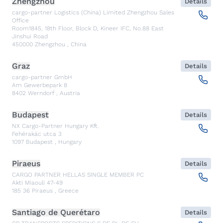
Zhengzhou
Details
cargo-partner Logistics (China) Limited Zhengzhou Sales
Office
Room1845, 18th Floor, Block D, Kineer IFC, No.88 East
Jinshui Road
450000
Zhengzhou
,
China
Graz
Details
cargo-partner GmbH
Am Gewerbepark 8
8402
Werndorf
,
Austria
Budapest
Details
NX Cargo-Partner Hungary Kft.
Fehérakác utca 3
1097
Budapest
,
Hungary
Piraeus
Details
CARGO PARTNER HELLAS SINGLE MEMBER PC
Akti Miaouli 47-49
185 36
Piraeus
,
Greece
Santiago de Querétaro
Details