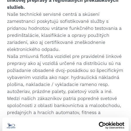
linkovej prepravy a regionálnych prekládkových
služieb.
Naše technické servisné centrá a skúsení
zamestnanci poskytujú sofistikované služby s
pridanou hodnotou vrátane funkčného testovania a
predinštalácie, klasifikácie a opravy použitých
zariadení, ako aj certifikované zneškodnenie
elektronického odpadu.
Naša zmluvná flotila vozidiel pre pravidelné linkové
prepravy ako aj vozidlá určené na distribúciu sú na
požiadanie obsadené dvoj-posádkou so špecifickým
vybavením vozidla ako napr. hydraulická nákladná
plošina, nakladacie / vykladacie rameno resp.
autožeriav, prázdne palety, paletový vozík a iné.
Medzi našich zákazníkov patria popredné svetové
spoločnosti z oblasti bankovníctva a maloobchodu,
predajných a hracích automatov, fitness a
zdravotnej techniky, kancelárskych a zobrazovacích
zariadení, digitálneho značenia a kiosku, energetiky,