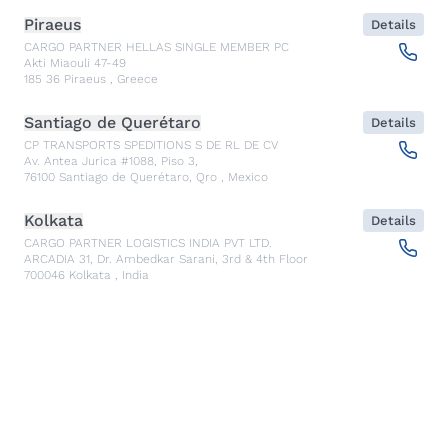
Piraeus
Details
CARGO PARTNER HELLAS SINGLE MEMBER PC
Akti Miaouli 47-49
185 36
Piraeus
,
Greece
Santiago de Querétaro
Details
CP TRANSPORTS SPEDITIONS S DE RL DE CV
Av. Antea Jurica #1088, Piso 3,
76100
Santiago de Querétaro, Qro
,
Mexico
Kolkata
Details
CARGO PARTNER LOGISTICS INDIA PVT LTD.
ARCADIA 31, Dr. Ambedkar Sarani, 3rd & 4th Floor
700046
Kolkata
,
India
Seoul
Details
cargo-partner Logistics (Korea) Co., Ltd.
1401, 551-17, Yangcheon-ro, Gangseo-gu
157804
Seoul
,
South Korea
Ho Chi Minh City
Details
cargo-partner Logistics (Viet Nam) Co., Ltd.