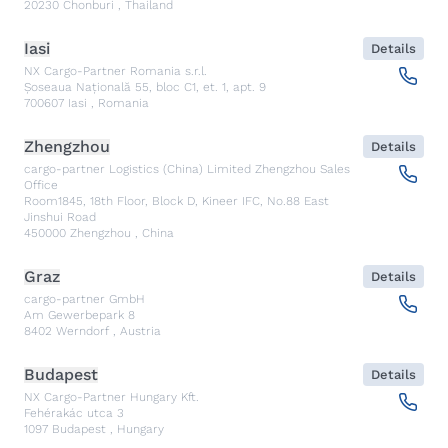
20230
Chonburi
,
Thailand
Iasi
Details
NX Cargo-Partner Romania s.r.l.
Șoseaua Națională 55, bloc C1, et. 1, apt. 9
700607
Iasi
,
Romania
Zhengzhou
Details
cargo-partner Logistics (China) Limited Zhengzhou Sales
Office
Room1845, 18th Floor, Block D, Kineer IFC, No.88 East
Jinshui Road
450000
Zhengzhou
,
China
Graz
Details
cargo-partner GmbH
Am Gewerbepark 8
8402
Werndorf
,
Austria
Budapest
Details
NX Cargo-Partner Hungary Kft.
Fehérakác utca 3
1097
Budapest
,
Hungary