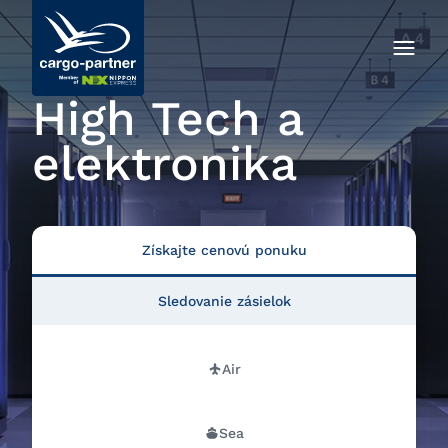
High Tech a
elektronika
Získajte cenovú ponuku
Sledovanie zásielok
Air
Sea