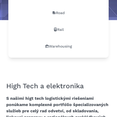
Road
Rail
Warehousing
High Tech a elektronika
S našimi higt tech logistickými riešeniami
ponúkame komplexné portfólio špecializovaných
služieb pre celý rad odvetví, od skladovania,