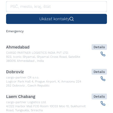
Ukázať kontakty
Emergency
Ahmedabad
Details
CARGO PARTNER LOGISTICS INDIA PVT LTD.
923, Iconic Shyamal, Shyamal Cross Road, Satellite
380015
Ahmedabad
,
India
Dobroviz
Details
cargo-partner CR s.r.o.
Logicor Park Hall 4, Prague Airport, K, Amazonu 224
252
Dobroviz
,
Czech Republic
Laem Chabang
Details
cargo-partner Logistics Ltd.
4/222 Harbor Mall Fl.10 Room 10C03 Moo 10, Sukhumvit
Road, Tungsukla, Sriracha