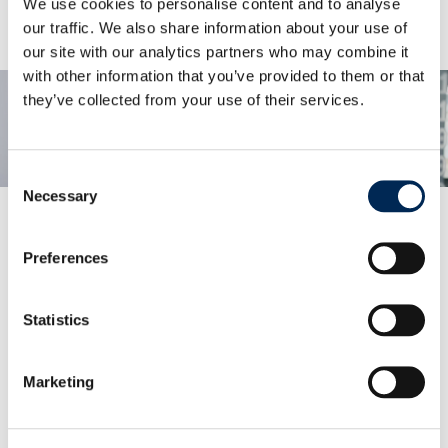
We use cookies to personalise content and to analyse
our traffic. We also share information about your use of
our site with our analytics partners who may combine it
with other information that you’ve provided to them or that
they’ve collected from your use of their services.
Consent
Necessary
Selection
Preferences
可视化和一体化
与商业伙伴之间的简单而安全的数据交换
我们提供一系列EDI解决方案，以提高数据质量并实现
Statistics
高效安全的信息交换。
Marketing
了解更多