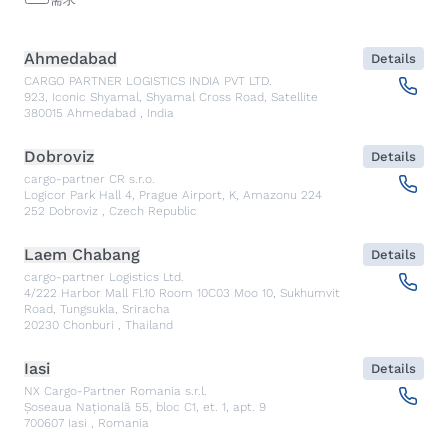
Ahmedabad
Details
CARGO PARTNER LOGISTICS INDIA PVT LTD.
923, Iconic Shyamal, Shyamal Cross Road, Satellite
380015
Ahmedabad
,
India
Dobroviz
Details
cargo-partner CR s.r.o.
Logicor Park Hall 4, Prague Airport, K, Amazonu 224
252
Dobroviz
,
Czech Republic
Laem Chabang
Details
cargo-partner Logistics Ltd.
4/222 Harbor Mall Fl.10 Room 10C03 Moo 10, Sukhumvit
Road, Tungsukla, Sriracha
20230
Chonburi
,
Thailand
Iasi
Details
NX Cargo-Partner Romania s.r.l.
Șoseaua Națională 55, bloc C1, et. 1, apt. 9
700607
Iasi
,
Romania