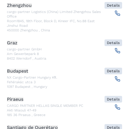
Zhengzhou
Details
cargo-partner Logistics (China) Limited Zhengzhou Sales
Office
Room1845, 18th Floor, Block D, Kineer IFC, No.88 East
Jinshui Road
450000
Zhengzhou
,
China
Graz
Details
cargo-partner GmbH
Am Gewerbepark 8
8402
Werndorf
,
Austria
Budapest
Details
NX Cargo-Partner Hungary Kft.
Fehérakác utca 3
1097
Budapest
,
Hungary
Piraeus
Details
CARGO PARTNER HELLAS SINGLE MEMBER PC
Akti Miaouli 47-49
185 36
Piraeus
,
Greece
Santiago de Querétaro
Details