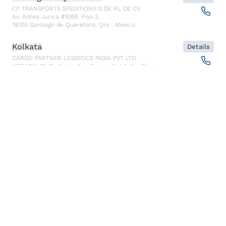
CP TRANSPORTS SPEDITIONS S DE RL DE CV
Av. Antea Jurica #1088, Piso 3,
76100
Santiago de Querétaro, Qro
,
Mexico
Kolkata
Details
CARGO PARTNER LOGISTICS INDIA PVT LTD.
ARCADIA 31, Dr. Ambedkar Sarani, 3rd & 4th Floor
700046
Kolkata
,
India
Seoul
Details
cargo-partner Logistics (Korea) Co., Ltd.
1401, 551-17, Yangcheon-ro, Gangseo-gu
157804
Seoul
,
South Korea
Ho Chi Minh City
Details
cargo-partner Logistics (Viet Nam) Co., Ltd.
Room 501 + 502, 5th Floor, Hado Airport Building 02 Hong
Ha Street, Ward 2, Tan Binh District
70000
Ho Chi Minh City
,
Vietnam
Cracow
Details
NX Cargo-Partner Poland sp. z o.o.
Jugowicka 8A