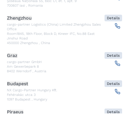
Șoseaua Națională 55, bloc C1, et. 1, apt. 9
700607
Iasi
,
Romania
Zhengzhou
Details
cargo-partner Logistics (China) Limited Zhengzhou Sales
Office
Room1845, 18th Floor, Block D, Kineer IFC, No.88 East
Jinshui Road
450000
Zhengzhou
,
China
Graz
Details
cargo-partner GmbH
Am Gewerbepark 8
8402
Werndorf
,
Austria
Budapest
Details
NX Cargo-Partner Hungary Kft.
Fehérakác utca 3
1097
Budapest
,
Hungary
Piraeus
Details
CARGO PARTNER HELLAS SINGLE MEMBER PC
Akti Miaouli 47-49
185 36
Piraeus
,
Greece