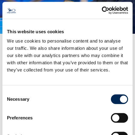
This website uses cookies
We use cookies to personalise content and to analyse
our traffic. We also share information about your use of
our site with our analytics partners who may combine it
Upravljanje narudžbama
with other information that you’ve provided to them or that
Sveobuhvatno praćenje narudžbi, prilagođeno
they’ve collected from your use of their services.
vašim potrebama
Preuzimamo svu koordinaciju i praćenje sa
dobavljačima i špediterima kako bismo osigurali
da vaše narudžbe budu proizvedene, otpremljene
Consent
Necessary
i isporučene na vrijeme i u cijelosti.
Selection
Saznajte više
Preferences