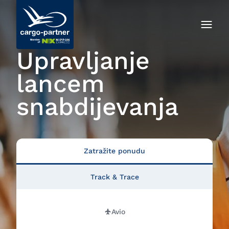
Upravljanje
lancem
snabdijevanja
Zatražite ponudu
Track & Trace
Avio