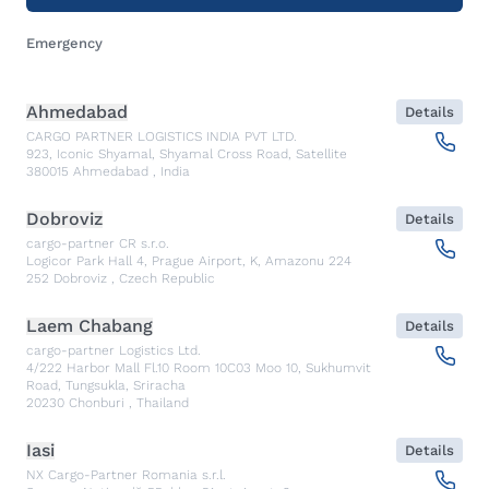
Emergency
Ahmedabad
Details
CARGO PARTNER LOGISTICS INDIA PVT LTD.
923, Iconic Shyamal, Shyamal Cross Road, Satellite
380015
Ahmedabad
,
India
Dobroviz
Details
cargo-partner CR s.r.o.
Logicor Park Hall 4, Prague Airport, K, Amazonu 224
252
Dobroviz
,
Czech Republic
Laem Chabang
Details
cargo-partner Logistics Ltd.
4/222 Harbor Mall Fl.10 Room 10C03 Moo 10, Sukhumvit
Road, Tungsukla, Sriracha
20230
Chonburi
,
Thailand
Iasi
Details
NX Cargo-Partner Romania s.r.l.