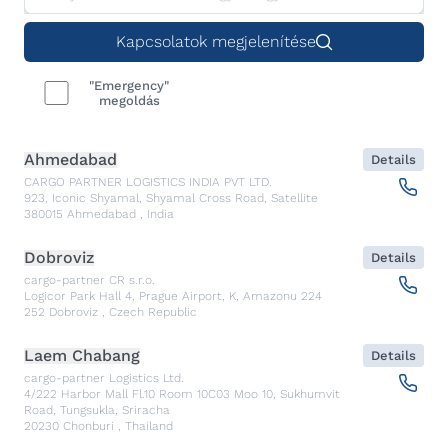
Kapcsolatok megjelenítése
"Emergency"
megoldás
Ahmedabad
Details
CARGO PARTNER LOGISTICS INDIA PVT LTD.
923, Iconic Shyamal, Shyamal Cross Road, Satellite
380015
Ahmedabad
,
India
Dobroviz
Details
cargo-partner CR s.r.o.
Logicor Park Hall 4, Prague Airport, K, Amazonu 224
252
Dobroviz
,
Czech Republic
Laem Chabang
Details
cargo-partner Logistics Ltd.
4/222 Harbor Mall Fl.10 Room 10C03 Moo 10, Sukhumvit
Road, Tungsukla, Sriracha
20230
Chonburi
,
Thailand