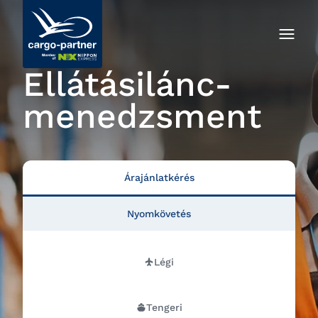
Ellátásilánc-
menedzsment
Árajánlatkérés
Nyomkövetés
Légi
Tengeri