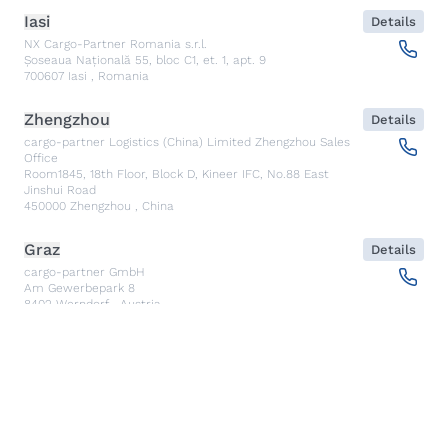
Iasi
Details
NX Cargo-Partner Romania s.r.l.
Șoseaua Națională 55, bloc C1, et. 1, apt. 9
700607
Iasi
,
Romania
Zhengzhou
Details
cargo-partner Logistics (China) Limited Zhengzhou Sales
Office
Room1845, 18th Floor, Block D, Kineer IFC, No.88 East
Jinshui Road
450000
Zhengzhou
,
China
Graz
Details
cargo-partner GmbH
Am Gewerbepark 8
8402
Werndorf
,
Austria
Budapest
Details
NX Cargo-Partner Hungary Kft.
Fehérakác utca 3
1097
Budapest
,
Hungary
Piraeus
Details