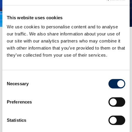
This website uses cookies
We use cookies to personalise content and to analyse
our traffic. We also share information about your use of
our site with our analytics partners who may combine it
with other information that you’ve provided to them or that
Rendeléskezelés
they’ve collected from your use of their services.
Teljes körű rendeléskövetés az Ön igényeire
szabva
Átvállaljuk a beszállítókkal és szállítmányozókkal
való kapcsolattartást és a rendelések nyomon
Consent
Necessary
követését, hogy biztosítsuk az áruk határidőre
Selection
történő gyártását, feladását és kiszállítását.
Preferences
Tovább
Statistics