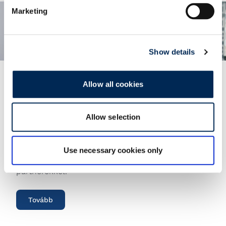
Marketing
Show details
Allow all cookies
Láthatóság és integráció
Egyszerű és biztonságos adatcsere üzleti
Allow selection
partnereivel
EDI-megoldásainkkal javítjuk az adatok
minőségét, és hatékony, biztonságos
Use necessary cookies only
információcserét biztosítunk az üzleti
partnerekkel.
Tovább