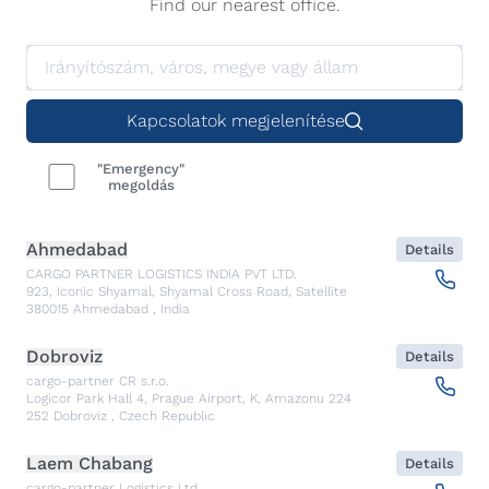
Find our nearest office.
Kapcsolatok megjelenítése
"Emergency"
megoldás
Ahmedabad
Details
CARGO PARTNER LOGISTICS INDIA PVT LTD.
923, Iconic Shyamal, Shyamal Cross Road, Satellite
380015
Ahmedabad
,
India
Dobroviz
Details
cargo-partner CR s.r.o.
Logicor Park Hall 4, Prague Airport, K, Amazonu 224
252
Dobroviz
,
Czech Republic
Laem Chabang
Details
cargo-partner Logistics Ltd.