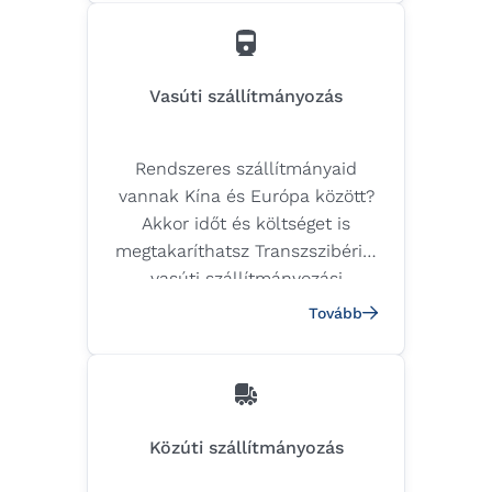
projektfuvarozási
szolgáltatásainkat az Ön
igényeihez igazítva kínáljuk.
Vasúti szállítmányozás
Rendszeres szállítmányaid
vannak Kína és Európa között?
Akkor időt és költséget is
megtakaríthatsz Transzszibériai
vasúti szállítmányozási
szolgáltatásunkkal, ami a
Tovább
modern Selyemúton keresztül
köti össze a két térséget.
Közúti szállítmányozás