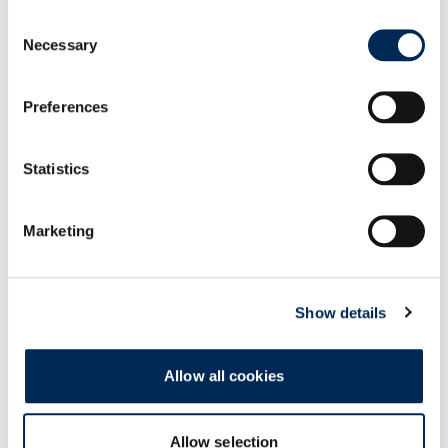
raktározáson át egészen az
Consent
Tovább
Necessary
áruelosztásig.
Selection
Preferences
Logisztika
Statistics
Teljes körű szolgáltatást
Marketing
kínálunk, hogy optimalizáljuk
tárolási, raktározási és
rendelés-kiszolgálási
Show details
folyamatait.
Tovább
Allow all cookies
Allow selection