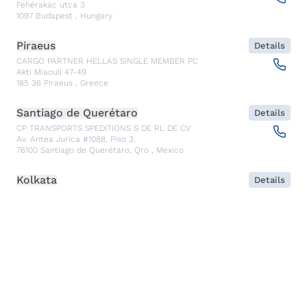
Fehérakác utca 3
1097
Budapest
,
Hungary
Piraeus
Details
CARGO PARTNER HELLAS SINGLE MEMBER PC
Akti Miaouli 47-49
185 36
Piraeus
,
Greece
Santiago de Querétaro
Details
CP TRANSPORTS SPEDITIONS S DE RL DE CV
Av. Antea Jurica #1088, Piso 3,
76100
Santiago de Querétaro, Qro
,
Mexico
Kolkata
Details
CARGO PARTNER LOGISTICS INDIA PVT LTD.
ARCADIA 31, Dr. Ambedkar Sarani, 3rd & 4th Floor
700046
Kolkata
,
India
Seoul
Details
cargo-partner Logistics (Korea) Co., Ltd.
1401, 551-17, Yangcheon-ro, Gangseo-gu
157804
Seoul
,
South Korea