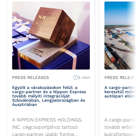
PRESS RELEASES
5 min
PRESS RELEAS
Együtt a várakozásokon felül: a
A cargo-partn
cargo-partner és a Nippon Express
keresztül műkö
tovább mélyíti integrációját
autóipari ellát
Szlovákiában, Lengyelországban és
Ausztriában
A NIPPON EXPRESS HOLDINGS,
A cargo-partn
INC. cégcsoportjához tartozó
tovább erősíti
cargo-partner újabb fontos
kulcsfontosság