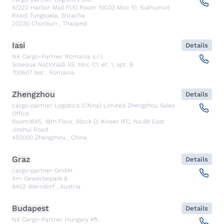
4/222 Harbor Mall Fl.10 Room 10C03 Moo 10, Sukhumvit
Road, Tungsukla, Sriracha
20230
Chonburi
,
Thailand
Iasi
Details
NX Cargo-Partner Romania s.r.l.
Șoseaua Națională 55, bloc C1, et. 1, apt. 9
700607
Iasi
,
Romania
Zhengzhou
Details
cargo-partner Logistics (China) Limited Zhengzhou Sales
Office
Room1845, 18th Floor, Block D, Kineer IFC, No.88 East
Jinshui Road
450000
Zhengzhou
,
China
Graz
Details
cargo-partner GmbH
Am Gewerbepark 8
8402
Werndorf
,
Austria
Budapest
Details
NX Cargo-Partner Hungary Kft.