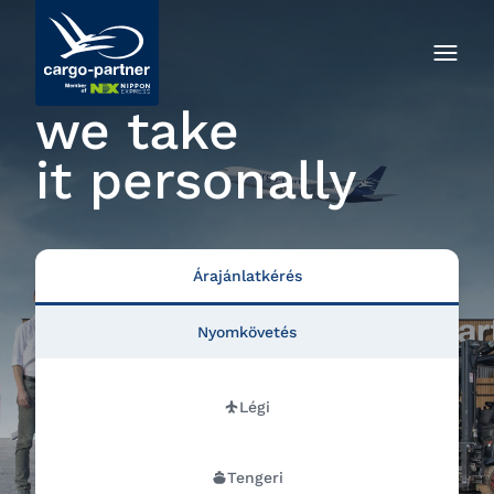
we take
it personally
Árajánlatkérés
Nyomkövetés
Légi
Tengeri