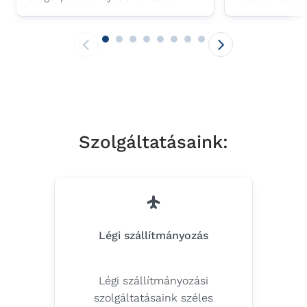
mérföldköhöz érkezett közép-
központ Közép
európai integrációs folyamatában,
Európában. A 
kihasználva a saját erősségeit.
nem messze t
dunaszerdahel
2012 óta műkö
elhelyezkedés
intermodális 
az autóipari 
Szolgáltatásaink:
szektorokban 
iparági szaké
élvezi.
Légi szállítmányozás
Légi szállítmányozási
szolgáltatásaink széles