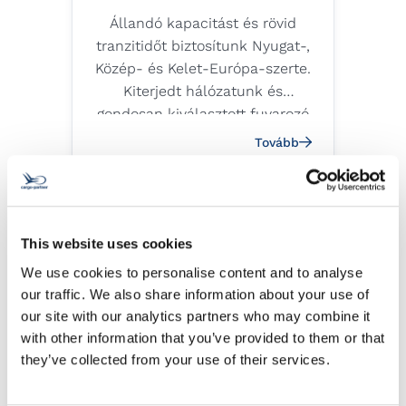
Állandó kapacitást és rövid
tranzitidőt biztosítunk Nyugat-,
Közép- és Kelet-Európa-szerte.
Kiterjedt hálózatunk és
gondosan kiválasztott fuvarozó
partnereink révén garantáljuk a
Tovább
szállítmányok biztonságos és
pontos érkezését.
This website uses cookies
Ellátásilánc-menedzsment
We use cookies to personalise content and to analyse
our traffic. We also share information about your use of
Zökkenőmentessé tesszük
our site with our analytics partners who may combine it
ellátási láncának elemeit – a
with other information that you’ve provided to them or that
beszerzéstől és a
they’ve collected from your use of their services.
megrendelések kezelésétől
kezdve a szállításon és