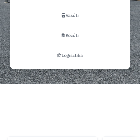
Vasúti
Közúti
Logisztika