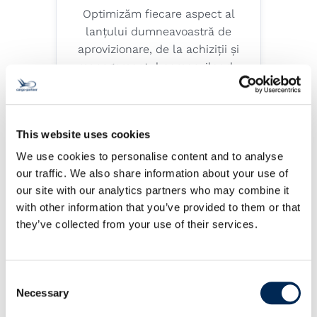
Optimizăm fiecare aspect al
lanțului dumneavoastră de
aprovizionare, de la achiziții și
managementul comenzilor de
achiziție până la transport,
depozitare și distribuție.
Explore service
This website uses cookies
We use cookies to personalise content and to analyse
our traffic. We also share information about your use of
Transport maritim
our site with our analytics partners who may combine it
with other information that you’ve provided to them or that
they’ve collected from your use of their services.
Serviciile noastre fiabile de
transport maritim de mărfuri
garantează că mărfurile
Consent
dumneavoastră ajung pe orice
Necessary
Selection
continent din lume în siguranță