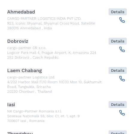
Ahmedabad
Details
CARGO PARTNER LOGISTICS INDIA PVT LTD.
923, Iconic Shyamal, Shyamal Cross Road, Satellite
380015
Ahmedabad
,
India
Dobroviz
Details
cargo-partner CR s.r.o.
Logicor Park Hall 4, Prague Airport, K, Amazonu 224
252
Dobroviz
,
Czech Republic
Laem Chabang
Details
cargo-partner Logistics Ltd.
4/222 Harbor Mall Fl.10 Room 10C03 Moo 10, Sukhumvit
Road, Tungsukla, Sriracha
20230
Chonburi
,
Thailand
Iasi
Details
NX Cargo-Partner Romania s.r.l.
Șoseaua Națională 55, bloc C1, et. 1, apt. 9
700607
Iasi
,
Romania
Zhengzhou
Details