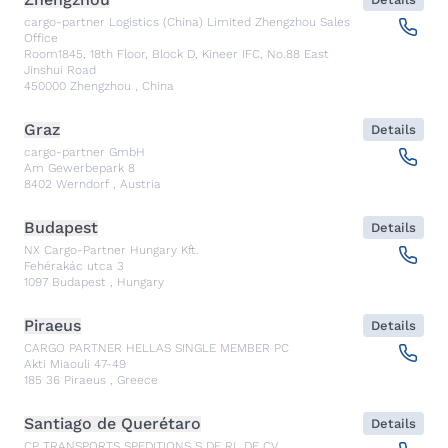
cargo-partner Logistics (China) Limited Zhengzhou Sales
Office
Room1845, 18th Floor, Block D, Kineer IFC, No.88 East
Jinshui Road
450000
Zhengzhou
,
China
Graz
Details
cargo-partner GmbH
Am Gewerbepark 8
8402
Werndorf
,
Austria
Budapest
Details
NX Cargo-Partner Hungary Kft.
Fehérakác utca 3
1097
Budapest
,
Hungary
Piraeus
Details
CARGO PARTNER HELLAS SINGLE MEMBER PC
Akti Miaouli 47-49
185 36
Piraeus
,
Greece
Santiago de Querétaro
Details
CP TRANSPORTS SPEDITIONS S DE RL DE CV