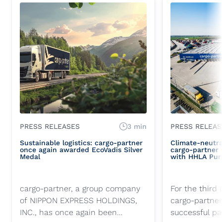
PRESS RELEASES
3 min
PRESS RELEAS
Sustainable logistics: cargo-partner
Climate-neutral
once again awarded EcoVadis Silver
cargo-partner 
Medal
with HHLA Pur
cargo-partner, a group company
For the third 
of NIPPON EXPRESS HOLDINGS,
cargo-partner
INC., has once again been
successful pa