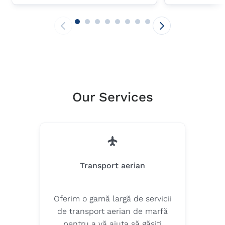
recognized for its commitment to
Pure. This su
sustainability with an EcoVadis
has significan
Silver Medal and an overall score
volume of cli
of 72 points. This places the
transports and
company in the 85th percentile
emissions sav
of all businesses assessed by
the carbon a
EcoVadis, one of the world’s
24,500 trees, 
leading providers of corporate
company’s c
Our Services
sustainability ratings.
environment-c
Transport aerian
Oferim o gamă largă de servicii
de transport aerian de marfă
pentru a vă ajuta să găsiți