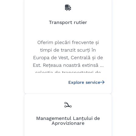
Transport rutier
Oferim plecări frecvente și
timpi de tranzit scurți în
Europa de Vest, Centrală și de
Est. Rețeaua noastră extinsă și
selecția de transportatori de
calitate garantează livrarea
Explore service
sigură și punctuală a mărfurilor
dumneavoastră
Managementul Lanțului de
Aprovizionare