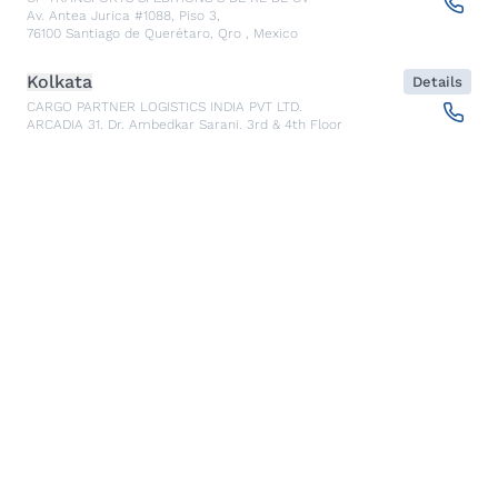
Av. Antea Jurica #1088, Piso 3,
76100
Santiago de Querétaro, Qro
,
Mexico
Kolkata
Details
CARGO PARTNER LOGISTICS INDIA PVT LTD.
ARCADIA 31, Dr. Ambedkar Sarani, 3rd & 4th Floor
700046
Kolkata
,
India
Seoul
Details
cargo-partner Logistics (Korea) Co., Ltd.
1401, 551-17, Yangcheon-ro, Gangseo-gu
157804
Seoul
,
South Korea
Ho Chi Minh City
Details
cargo-partner Logistics (Viet Nam) Co., Ltd.
Room 501 + 502, 5th Floor, Hado Airport Building 02 Hong
Ha Street, Ward 2, Tan Binh District
70000
Ho Chi Minh City
,
Vietnam
Cracow
Details
NX Cargo-Partner Poland sp. z o.o.
Jugowicka 8A
30-443
Krakow
,
Poland