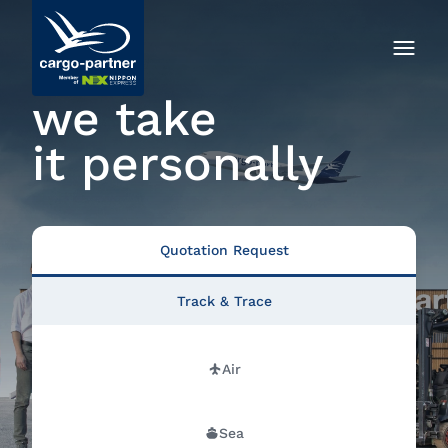
we take
it personally
Quotation Request
Track & Trace
Air
Sea