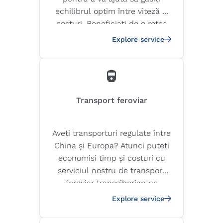
echilibrul optim între viteză și
costuri. Beneficiați de o rețea
fără întreruperi, cu cele mai
Explore service
înalte standarde de siguranță
și calitate, pentru a vă
transporta marfa în orice loc
din lume.
Transport feroviar
Aveți transporturi regulate între
China și Europa? Atunci puteți
economisi timp și costuri cu
serviciul nostru de transport
feroviar transsiberian pe
Drumul Mătăsii.
Explore service