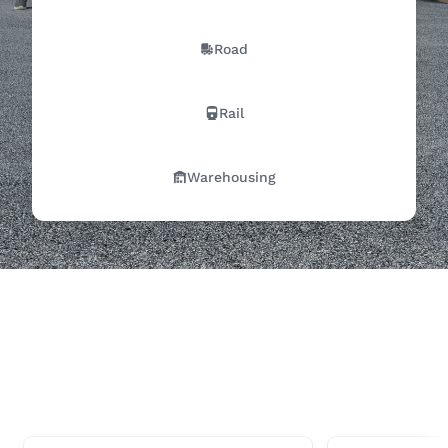
Road
Rail
Warehousing