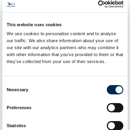
structurate, permițând o comunicare fără
probleme și eficientizând procesele de
afaceri.
This website uses cookies
Our EDI Portal
We use cookies to personalise content and to analyse
our traffic. We also share information about your use of
our site with our analytics partners who may combine it
with other information that you’ve provided to them or that
they’ve collected from your use of their services.
REST API
Consent
În compania noastră, ne specializăm în
Necessary
Selection
furnizarea de soluții de integrare a sistemelor
de ultimă generație prin utilizarea API-urilor
Preferences
REST (Representational State Transfer)
standard. API-ul REST este o tehnologie
adoptată pe scară largă, care permite
Statistics
comunicarea între diferite aplicații software