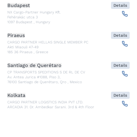
Budapest
Details
NX Cargo-Partner Hungary Kft.
Fehérakác utca 3
1097
Budapest
,
Hungary
Piraeus
Details
CARGO PARTNER HELLAS SINGLE MEMBER PC
Akti Miaouli 47-49
185 36
Piraeus
,
Greece
Santiago de Querétaro
Details
CP TRANSPORTS SPEDITIONS S DE RL DE CV
Av. Antea Jurica #1088, Piso 3,
76100
Santiago de Querétaro, Qro
,
Mexico
Kolkata
Details
CARGO PARTNER LOGISTICS INDIA PVT LTD.
ARCADIA 31, Dr. Ambedkar Sarani, 3rd & 4th Floor
700046
Kolkata
,
India
Seoul
Details
cargo-partner Logistics (Korea) Co., Ltd.