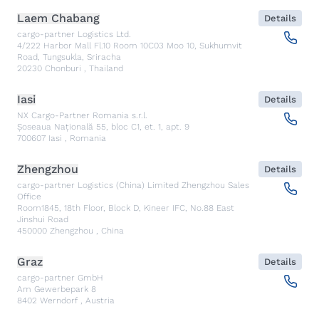
Laem Chabang
Details
cargo-partner Logistics Ltd.
4/222 Harbor Mall Fl.10 Room 10C03 Moo 10, Sukhumvit
Road, Tungsukla, Sriracha
20230
Chonburi
,
Thailand
Iasi
Details
NX Cargo-Partner Romania s.r.l.
Șoseaua Națională 55, bloc C1, et. 1, apt. 9
700607
Iasi
,
Romania
Zhengzhou
Details
cargo-partner Logistics (China) Limited Zhengzhou Sales
Office
Room1845, 18th Floor, Block D, Kineer IFC, No.88 East
Jinshui Road
450000
Zhengzhou
,
China
Graz
Details
cargo-partner GmbH
Am Gewerbepark 8
8402
Werndorf
,
Austria