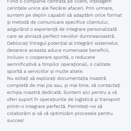
Fiind o companie centrată pe client, înțelegem
cerințele unice ale fiecărei afaceri. Prin urmare,
suntem pe deplin capabili să adaptăm orice format
și metodă de comunicare specifice clientului,
asigurând o experiență de integrare personalizată
care se aliniază perfect nevoilor dumneavoastră.
Deblocați întregul potențial al integrării sistemelor,
deoarece aceasta aduce numeroase beneficii,
inclusiv o cooperare sporită, o reducere
semnificativă a timpilor operaționali, o calitate
sporită a serviciilor și multe altele.
Nu ezitați să explorați documentația noastră
completă de mai jos sau, și mai bine, să contactați
echipa noastră dedicată. Suntem aici pentru a vă
oferi suport în operațiunile de logistică și transport
printr-o integrare perfectă. Permiteți-ne să
colaborăm și să vă optimizăm procesele pentru
succes!