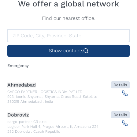
We offer a global network
Find our nearest office.
Show contacts
Emergency
Ahmedabad
Details
CARGO PARTNER LOGISTICS INDIA PVT LTD.
923, Iconic Shyamal, Shyamal Cross Road, Satellite
380015
Ahmedabad
,
India
Dobroviz
Details
cargo-partner CR s.r.o.
Logicor Park Hall 4, Prague Airport, K, Amazonu 224
252
Dobroviz
,
Czech Republic