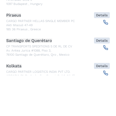
1097
Budapest
,
Hungary
Piraeus
Details
CARGO PARTNER HELLAS SINGLE MEMBER PC
Akti Miaouli 47-49
185 36
Piraeus
,
Greece
Santiago de Querétaro
Details
CP TRANSPORTS SPEDITIONS S DE RL DE CV
Av. Antea Jurica #1088, Piso 3,
76100
Santiago de Querétaro, Qro
,
Mexico
Kolkata
Details
CARGO PARTNER LOGISTICS INDIA PVT LTD.
ARCADIA 31, Dr. Ambedkar Sarani, 3rd & 4th Floor
700046
Kolkata
,
India
Seoul
Details
cargo-partner Logistics (Korea) Co., Ltd.
1401, 551-17, Yangcheon-ro, Gangseo-gu
157804
Seoul
,
South Korea