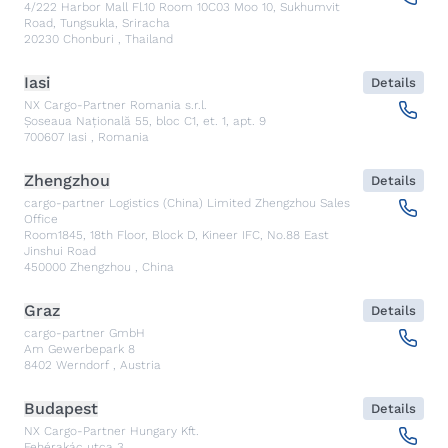
4/222 Harbor Mall Fl.10 Room 10C03 Moo 10, Sukhumvit
Road, Tungsukla, Sriracha
20230
Chonburi
,
Thailand
Iasi
Details
NX Cargo-Partner Romania s.r.l.
Șoseaua Națională 55, bloc C1, et. 1, apt. 9
700607
Iasi
,
Romania
Zhengzhou
Details
cargo-partner Logistics (China) Limited Zhengzhou Sales
Office
Room1845, 18th Floor, Block D, Kineer IFC, No.88 East
Jinshui Road
450000
Zhengzhou
,
China
Graz
Details
cargo-partner GmbH
Am Gewerbepark 8
8402
Werndorf
,
Austria
Budapest
Details
NX Cargo-Partner Hungary Kft.
Fehérakác utca 3