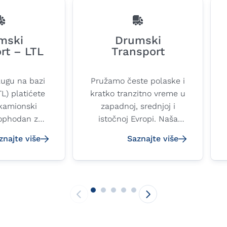
mski
Drumski
rt – LTL
Transport
ugu na bazi
Pružamo česte polaske i
L) platićete
kratko tranzitno vreme u
kamionski
zapadnoj, srednjoj i
ophodan za
istočnoj Evropi. Naša
šiljke.
široka mreža i pažljivo
znajte više
Saznajte više
žemo sa
odabrani kvalitetni
om mrežom
prijevoznici osiguravaju
 lociranih
siguran i pravovremen
centara i
dolazak vaše robe.
irom Evrope
uvek možete
 na naše