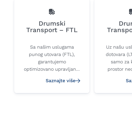
Drumski
Dru
Transport – FTL
Transpo
Sa našim uslugama
Uz našu usl
punog utovara (FTL),
dotovara (LT
garantujemo
samo za 
optimizovano upravljanje
prostor ne
vremenskim okvirom i
vaše po
Saznajte više
Sa
potpunu transparentnost
Raspola
tokom celog transporta.
sopstven
centralno
sabirnih 
skladišta š
zbog čega 
računati