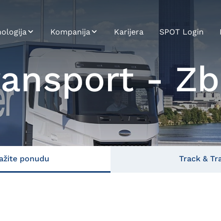
ologija
Kompanija
Karijera
SPOT Login
T
Održivost
ansport - Zb
gracija sistema
Profil kompanije
 Carrier
Istorijat
tforma
Misija, Vizija,
ci i Analitika
Vrednosti
oj aplikacija
ažite ponudu
Track & Tr
i