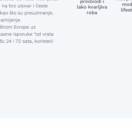
proizvodi i
mod
 na brz utovar i česte
lako kvarljiva
lifes
roba
 kao što su preuzimanje,
arinjenje.
 širom Evrope uz
ikasne isporuke “od vrata
u 24 i 72 sata, koristeći