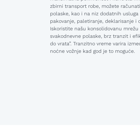
zbirni transport robe, možete računati
polaske, kao i na niz dodatnih usluga
pakovanje, paletiranje, deklarisanje i c
Iskoristite našu konsolidovanu mrežu
svakodnevne polaske, brz tranzit i ef
do vrata”. Tranzitno vreme varira izmeđ
noćne vožnje kad god je to moguće.