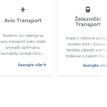
Železnički
Avio Transport
Transport
Nudimo niz rešenja za
Imate li redovne pošilj
avio transport kako biste
između Kine i Europe
pronašli optimalnu
Možete uštediti vreme
ravnotežu između brzine
troškove s našom Tran
i troškova. Iskoristite
Sibirskom železničko
Saznajte više
besprekornu mrežu sa
Saznajte više
uslugom transporta kroz
najvišim standardima
Put Svile.
bezbednosti i kvaliteta
kako biste svoju robu
otpremili na bilo koju
lokaciju širom sveta.