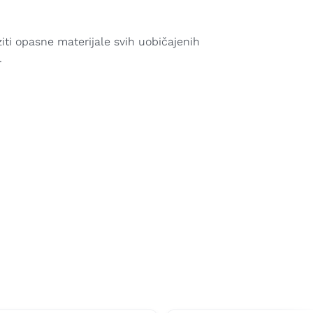
i opasne materijale svih uobičajenih
.