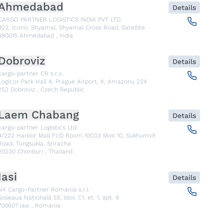
Ahmedabad
Details
CARGO PARTNER LOGISTICS INDIA PVT LTD.
923, Iconic Shyamal, Shyamal Cross Road, Satellite
380015
Ahmedabad
,
India
Dobroviz
Details
cargo-partner CR s.r.o.
Logicor Park Hall 4, Prague Airport, K, Amazonu 224
252
Dobroviz
,
Czech Republic
Laem Chabang
Details
cargo-partner Logistics Ltd.
4/222 Harbor Mall Fl.10 Room 10C03 Moo 10, Sukhumvit
Road, Tungsukla, Sriracha
20230
Chonburi
,
Thailand
Iasi
Details
NX Cargo-Partner Romania s.r.l.
Șoseaua Națională 55, bloc C1, et. 1, apt. 9
700607
Iasi
,
Romania