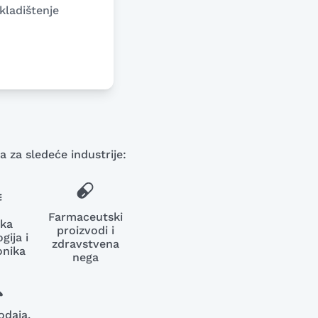
Macedonian
kladištenje
Polish
Romanian
Serbian
Simplified Chinese
 za sledeće industrije:
Slovakian
Slovenian
Traditional Chinese
Farmaceutski
oka
proizvodi i
gija i
zdravstvena
Turkish
onika
nega
odaja,