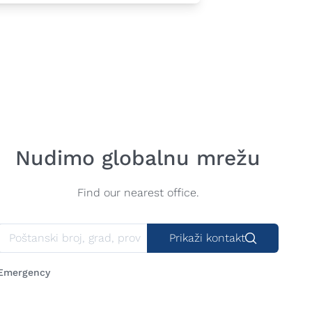
Nudimo globalnu mrežu
Find our nearest office.
Prikaži kontakt
Emergency