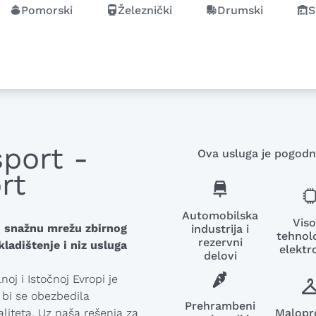
Pomorski
Železnički
Drumski
S
port -
Ova usluga je pogodna
rt
Automobilska
Vis
 snažnu mrežu zbirnog
industrija i
tehnolo
rezervni
kladištenje i niz usluga
elektr
delovi
oj i Istočnoj Evropi je
bi se obezbedila
Prehrambeni
Malopr
liteta. Uz naša rešenja za