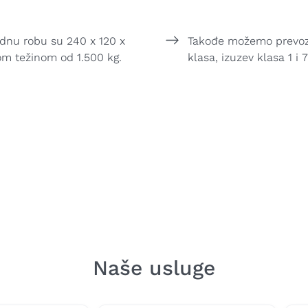
dnu robu su 240 x 120 x
Takođe možemo prevozit
om težinom od 1.500 kg.
klasa, izuzev klasa 1 i 7
Naše usluge