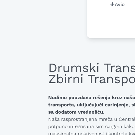
Avio
Drumski Trans
Zbirni Transpo
Nudimo pouzdana rešenja kroz našu
transporta, uključujući carinjenje, s
sa dodatom vrednošću.
Naša rasprostranjena mreža u Centraln
potpuno integrisana
sim cargom
kako 
maksimalna pokrivenost i kontrola kva