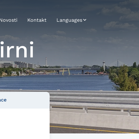
Novosti
Kontakt
Languages
Bosnian
irni
Bulgarian
Croatian
Czech
English
ace
German
Hungarian
Japanese