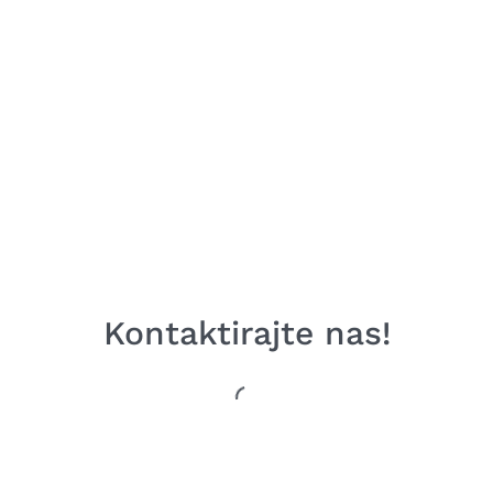
kamionske
ske.
Kontaktirajte nas!