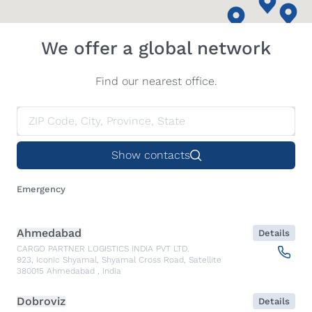
We offer a global network
Find our nearest office.
Show contacts
Emergency
Ahmedabad
Details
CARGO PARTNER LOGISTICS INDIA PVT LTD.
923, Iconic Shyamal, Shyamal Cross Road, Satellite
380015
Ahmedabad
,
India
Dobroviz
Details