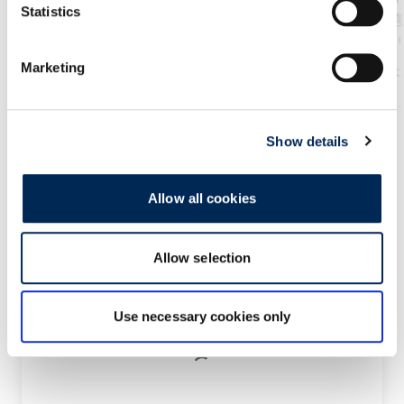
Statistics
にも時間通り安全に輸送しま
ットワークと厳選
す。お客様のニーズに合わせ
い輸送業者により
て、FCL（full container
商品を安全かつタ
Marketing
詳細はこちらから
詳細は
load）、LCL（less than
お届けしま
container load）、特殊プロ
ジェクト輸送など、さまざま
Show details
な輸送ソリューションを提供
します。
Allow all cookies
Allow selection
Contact us!
Use necessary cookies only