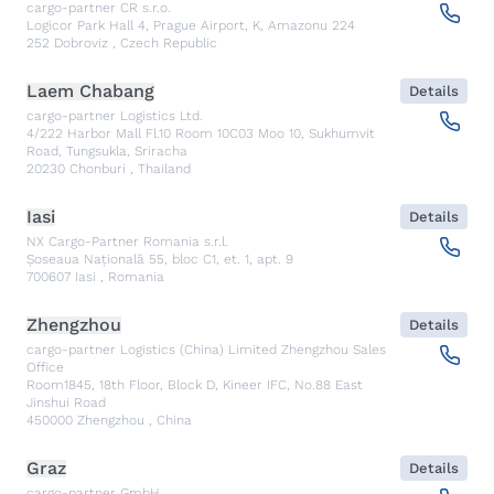
cargo-partner CR s.r.o.
Logicor Park Hall 4, Prague Airport, K, Amazonu 224
252
Dobroviz
,
Czech Republic
Laem Chabang
Details
cargo-partner Logistics Ltd.
4/222 Harbor Mall Fl.10 Room 10C03 Moo 10, Sukhumvit
Road, Tungsukla, Sriracha
20230
Chonburi
,
Thailand
Iasi
Details
NX Cargo-Partner Romania s.r.l.
Șoseaua Națională 55, bloc C1, et. 1, apt. 9
700607
Iasi
,
Romania
Zhengzhou
Details
cargo-partner Logistics (China) Limited Zhengzhou Sales
Office
Room1845, 18th Floor, Block D, Kineer IFC, No.88 East
Jinshui Road
450000
Zhengzhou
,
China
Graz
Details
cargo-partner GmbH