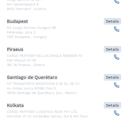
Am Gewerbepark 8
8402
Werndorf
,
Austria
Budapest
Details
NX Cargo-Partner Hungary Kft.
Fehérakác utca 3
1097
Budapest
,
Hungary
Piraeus
Details
CARGO PARTNER HELLAS SINGLE MEMBER PC
Akti Miaouli 47-49
185 36
Piraeus
,
Greece
Santiago de Querétaro
Details
CP TRANSPORTS SPEDITIONS S DE RL DE CV
Av. Antea Jurica #1088, Piso 3,
76100
Santiago de Querétaro, Qro
,
Mexico
Kolkata
Details
CARGO PARTNER LOGISTICS INDIA PVT LTD.
ARCADIA 31, Dr. Ambedkar Sarani, 3rd & 4th Floor
700046
Kolkata
,
India