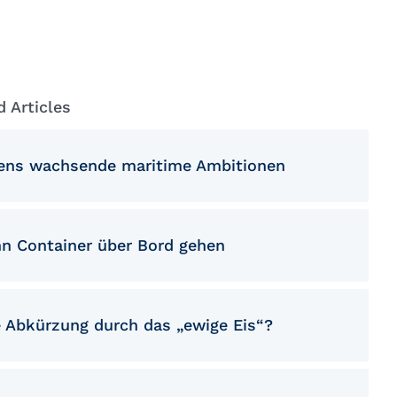
Macedonian
Polish
Romanian
d Articles
Serbian
Simplified Chinese
iens wachsende maritime Ambitionen
Slovakian
Slovenian
n Container über Bord gehen
Traditional Chinese
Turkish
e Abkürzung durch das „ewige Eis“?