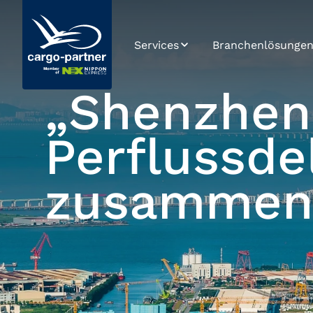
Services
Branchenlösunge
Luftfracht
Automotive & Spa
Parts
„Shenzhen
Seefracht
Foodstuffs &
Perishables
Perflussde
Straßentransport
High Tech &
Schienentransport
Electronics
zusamme
Lagerlogistik
Pharmaceuticals 
Healthcare
Supply Chain
Management
Retail, Fashion &
Lifestyle
E-Commerce
Zoll und
Compliance