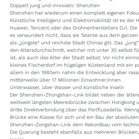
Doppelt jung und innovativ: Shenzhen
Shenzhen hat wiederum einen komplett eigenen Fokus:
Künstliche Intelligenz und Elektromobilität ist es de
Huawei, Tencent oder des Drohnenherstellers DJI. Die 
es verwundert nicht, dass sie Talente aus dem ganze
als „jüngste“ und reichste Stadt Chinas gilt. Das „jung
den Altersdurchschnitt, welcher mit unter 30 selbst fü
ist, als auch das Alter der Stadt selbst. Vor nicht ei
kleines Fischerdorf im hügeligen Küstenland mit ein 
allem in den 1980ern nahm die Entwicklung aber rasa
mittlerweile über 17 Millionen Einwohner:innen.
Unterwasser, über Wasser und künstliche Inseln
Der Shenzhen-Zhongshan-Link bildet neben der älte
weltweit längsten Meeresbrücke zwischen Hongkong un
dritte Direktverbindung über das Perlflussdelta. Wenng
Brücke eine Klasse für sich und ein Bau der absoluten
Shenzhen-Zongshan-Link dem Rekordbau vom technis
Die Querung besteht ebenfalls aus mehreren Brücken