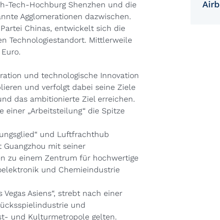
Airb
High-Tech-Hochburg Shenzhen und die
annte Agglomerationen dazwischen.
artei Chinas, entwickelt sich die
 Technologiestandort. Mittlerweile
 Euro.
eration und technologische Innovation
ieren und verfolgt dabei seine Ziele
nd das ambitionierte Ziel erreichen.
einer „Arbeitsteilung“ die Spitze
dungsglied“ und Luftfrachthub
t Guangzhou mit seiner
ren zu einem Zentrum für hochwertige
toelektronik und Chemieindustrie
 Vegas Asiens“, strebt nach einer
Glücksspielindustrie und
t- und Kulturmetropole gelten.