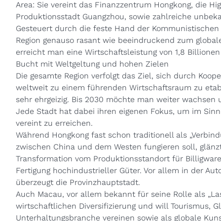
Area: Sie vereint das Finanzzentrum Hongkong, die 
Produktionsstadt Guangzhou, sowie zahlreiche unbek
Gesteuert durch die feste Hand der Kommunistischen P
Region genauso rasant wie beeindruckend zum globalen
erreicht man eine Wirtschaftsleistung von 1,8 Billionen
Bucht mit Weltgeltung und hohen Zielen
Die gesamte Region verfolgt das Ziel, sich durch Koop
weltweit zu einem führenden Wirtschaftsraum zu etabl
sehr ehrgeizig. Bis 2030 möchte man weiter wachsen u
Jede Stadt hat dabei ihren eigenen Fokus, um im Sinne 
vereint zu erreichen.
Während Hongkong fast schon traditionell als „Verbin
zwischen China und dem Westen fungieren soll, glänz
Transformation vom Produktionsstandort für Billigwa
Fertigung hochindustrieller Güter. Vor allem in der Au
überzeugt die Provinzhauptstadt.
Auch Macau, vor allem bekannt für seine Rolle als „Las
wirtschaftlichen Diversifizierung und will Tourismus, 
Unterhaltungsbranche vereinen sowie als globale Kuns