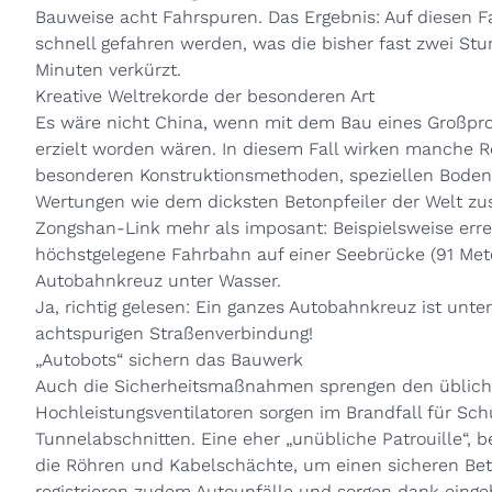
Bauweise acht Fahrspuren. Das Ergebnis: Auf diesen F
schnell gefahren werden, was die bisher fast zwei St
Minuten verkürzt.
Kreative Weltrekorde der besonderen Art
Es wäre nicht China, wenn mit dem Bau eines Großproj
erzielt worden wären. In diesem Fall wirken manche
besonderen Konstruktionsmethoden, speziellen Boden
Wertungen wie dem dicksten Betonpfeiler der Welt z
Zongshan-Link mehr als imposant: Beispielsweise erre
höchstgelegene Fahrbahn auf einer Seebrücke (91 Mete
Autobahnkreuz unter Wasser.
Ja, richtig gelesen: Ein ganzes Autobahnkreuz ist unte
achtspurigen Straßenverbindung!
„Autobots“ sichern das Bauwerk
Auch die Sicherheitsmaßnahmen sprengen den üblich
Hochleistungsventilatoren sorgen im Brandfall für Sch
Tunnelabschnitten. Eine eher „unübliche Patrouille“,
die Röhren und Kabelschächte, um einen sicheren Betr
registrieren zudem Autounfälle und sorgen dank ein