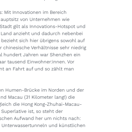
 Mit Innovationen im Bereich
r Hauptsitz von Unternehmen wie
Stadt gilt als Innovations-Hotspot und
n Land anzieht und dadurch nebenbei
“ bezieht sich hier übrigens sowohl auf
r chinesische Verhältnisse sehr niedrig
nmal hundert Jahren war Shenzhen ein
paar tausend Einwohner:innen. Vor
nt an Fahrt auf und so zählt man
ren Humen-Brücke im Norden und der
d Macau (31 Kilometer lang!) die
leich di
e Hong Kong-Zhuhai-Macau-
 Superlative
ist, so steht der
chen Aufwand her um nichts nach:
, Unterwassertunneln und künstlichen