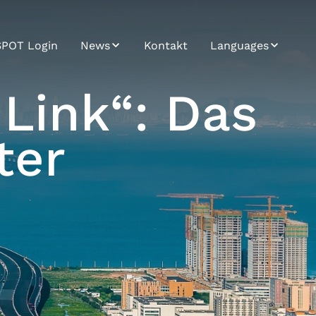
SPOT Login
News
Kontakt
Languages
Trendletter
Bosnian
Link“: Das
News / Press
Bulgarian
ter
Croatian
Czech
English
German
Hungarian
Japanese