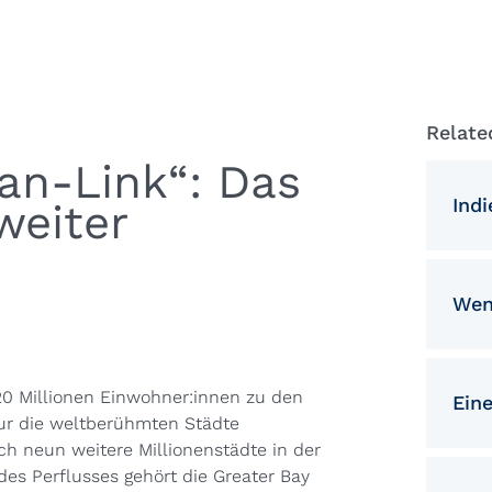
Relate
n-Link“: Das
Ind
weiter
Wen
20 Millionen Einwohner:innen zu den
Ein
nur die weltberühmten Städte
 neun weitere Millionenstädte in der
es Perflusses gehört die Greater Bay