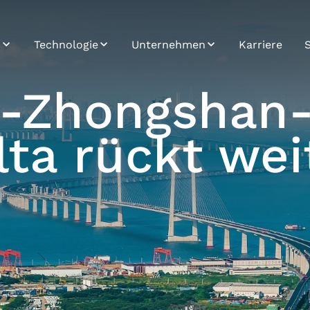
n
Technologie
Unternehmen
Karriere
re
SPOT
Nachhaltigkeit
-Zhongshan-
System Integration
Profil
lta rückt wei
Road Carrier
Geschichte
Platform
Mission & Vision
Data & Analytics
n
&
Application
Development