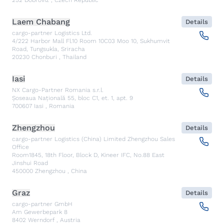
252
Dobroviz
,
Czech Republic
Laem Chabang
Details
cargo-partner Logistics Ltd.
4/222 Harbor Mall Fl.10 Room 10C03 Moo 10, Sukhumvit
Road, Tungsukla, Sriracha
20230
Chonburi
,
Thailand
Iasi
Details
NX Cargo-Partner Romania s.r.l.
Șoseaua Națională 55, bloc C1, et. 1, apt. 9
700607
Iasi
,
Romania
Zhengzhou
Details
cargo-partner Logistics (China) Limited Zhengzhou Sales
Office
Room1845, 18th Floor, Block D, Kineer IFC, No.88 East
Jinshui Road
450000
Zhengzhou
,
China
Graz
Details
cargo-partner GmbH
Am Gewerbepark 8
8402
Werndorf
,
Austria