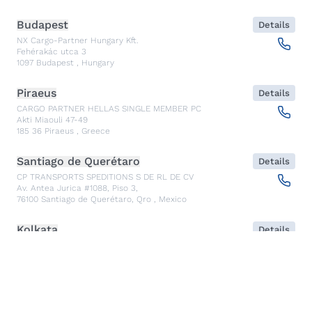
Budapest
Details
NX Cargo-Partner Hungary Kft.
Fehérakác utca 3
1097
Budapest
,
Hungary
Piraeus
Details
CARGO PARTNER HELLAS SINGLE MEMBER PC
Akti Miaouli 47-49
185 36
Piraeus
,
Greece
Santiago de Querétaro
Details
CP TRANSPORTS SPEDITIONS S DE RL DE CV
Av. Antea Jurica #1088, Piso 3,
76100
Santiago de Querétaro, Qro
,
Mexico
Kolkata
Details
CARGO PARTNER LOGISTICS INDIA PVT LTD.
ARCADIA 31, Dr. Ambedkar Sarani, 3rd & 4th Floor
700046
Kolkata
,
India
Seoul
Details