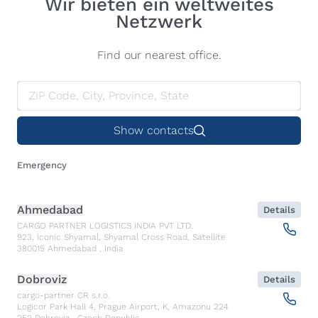
Wir bieten ein weltweites
Netzwerk
Find our nearest office.
Show contacts
Emergency
Ahmedabad
Details
CARGO PARTNER LOGISTICS INDIA PVT LTD.
923, Iconic Shyamal, Shyamal Cross Road, Satellite
380015
Ahmedabad
,
India
Dobroviz
Details
cargo-partner CR s.r.o.
Logicor Park Hall 4, Prague Airport, K, Amazonu 224