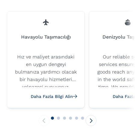
Havayolu Taşımacılığı
Denizyolu Taşı
Hız ve maliyet arasındaki
Our reliable s
en uygun dengeyi
services ensure
bulmanıza yardımcı olacak
goods reach any
bir havayolu hizmetleri
in the world saf
yelpazesi sunuyoruz.
time. We provide
Kargonuzu dünyanın her
of FCL (full c
Daha Fazla Bilgi Alin
Daha Fazla 
yerine en yüksek güvenlik
load), LCL (l
ve kalite standartlarında
container load) 
taşıyan kusursuz bir ağdan
project transpor
faydalanın.
tailored to yo