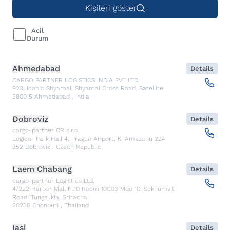
Kişileri göster
Acil
Durum
Ahmedabad
Details
CARGO PARTNER LOGISTICS INDIA PVT LTD.
923, Iconic Shyamal, Shyamal Cross Road, Satellite
380015
Ahmedabad
,
India
Dobroviz
Details
cargo-partner CR s.r.o.
Logicor Park Hall 4, Prague Airport, K, Amazonu 224
252
Dobroviz
,
Czech Republic
Laem Chabang
Details
cargo-partner Logistics Ltd.
4/222 Harbor Mall Fl.10 Room 10C03 Moo 10, Sukhumvit
Road, Tungsukla, Sriracha
20230
Chonburi
,
Thailand
Iasi
Details