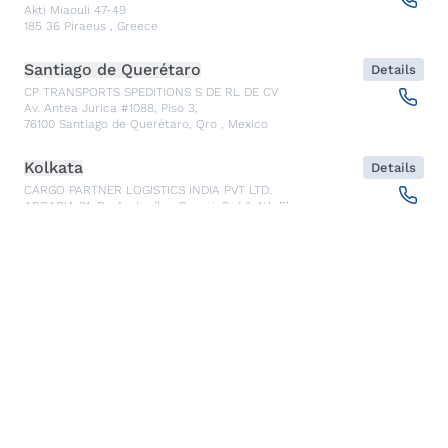
Akti Miaouli 47-49
185 36
Piraeus
,
Greece
Santiago de Querétaro
Details
CP TRANSPORTS SPEDITIONS S DE RL DE CV
Av. Antea Jurica #1088, Piso 3,
76100
Santiago de Querétaro, Qro
,
Mexico
Kolkata
Details
CARGO PARTNER LOGISTICS INDIA PVT LTD.
ARCADIA 31, Dr. Ambedkar Sarani, 3rd & 4th Floor
700046
Kolkata
,
India
Seoul
Details
cargo-partner Logistics (Korea) Co., Ltd.
1401, 551-17, Yangcheon-ro, Gangseo-gu
157804
Seoul
,
South Korea
Ho Chi Minh City
Details
cargo-partner Logistics (Viet Nam) Co., Ltd.
Room 501 + 502, 5th Floor, Hado Airport Building 02 Hong
Ha Street, Ward 2, Tan Binh District
70000
Ho Chi Minh City
,
Vietnam