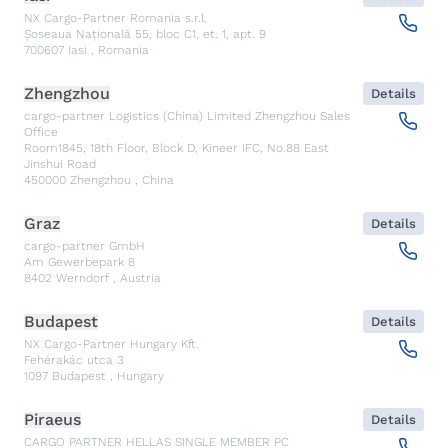
NX Cargo-Partner Romania s.r.l.
Șoseaua Națională 55, bloc C1, et. 1, apt. 9
700607
Iasi
,
Romania
Zhengzhou
Details
cargo-partner Logistics (China) Limited Zhengzhou Sales
Office
Room1845, 18th Floor, Block D, Kineer IFC, No.88 East
Jinshui Road
450000
Zhengzhou
,
China
Graz
Details
cargo-partner GmbH
Am Gewerbepark 8
8402
Werndorf
,
Austria
Budapest
Details
NX Cargo-Partner Hungary Kft.
Fehérakác utca 3
1097
Budapest
,
Hungary
Piraeus
Details
CARGO PARTNER HELLAS SINGLE MEMBER PC