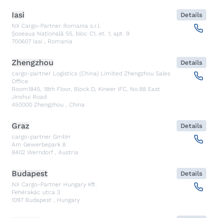
Iasi
Details
NX Cargo-Partner Romania s.r.l.
Șoseaua Națională 55, bloc C1, et. 1, apt. 9
700607
Iasi
,
Romania
Zhengzhou
Details
cargo-partner Logistics (China) Limited Zhengzhou Sales
Office
Room1845, 18th Floor, Block D, Kineer IFC, No.88 East
Jinshui Road
450000
Zhengzhou
,
China
Graz
Details
cargo-partner GmbH
Am Gewerbepark 8
8402
Werndorf
,
Austria
Budapest
Details
NX Cargo-Partner Hungary Kft.
Fehérakác utca 3
1097
Budapest
,
Hungary