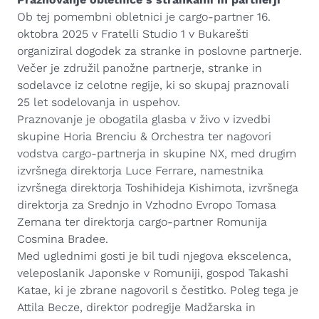
Ob tej pomembni obletnici je cargo-partner 16.
oktobra 2025 v Fratelli Studio 1 v Bukarešti
organiziral dogodek za stranke in poslovne partnerje.
Večer je združil panožne partnerje, stranke in
sodelavce iz celotne regije, ki so skupaj praznovali
25 let sodelovanja in uspehov.
Praznovanje je obogatila glasba v živo v izvedbi
skupine Horia Brenciu & Orchestra ter nagovori
vodstva cargo-partnerja in skupine NX, med drugim
izvršnega direktorja Luce Ferrare, namestnika
izvršnega direktorja Toshihideja Kishimota, izvršnega
direktorja za Srednjo in Vzhodno Evropo Tomasa
Zemana ter direktorja cargo-partner Romunija
Cosmina Bradee.
Med uglednimi gosti je bil tudi njegova ekscelenca,
veleposlanik Japonske v Romuniji, gospod Takashi
Katae, ki je zbrane nagovoril s čestitko. Poleg tega je
Attila Becze, direktor podregije Madžarska in