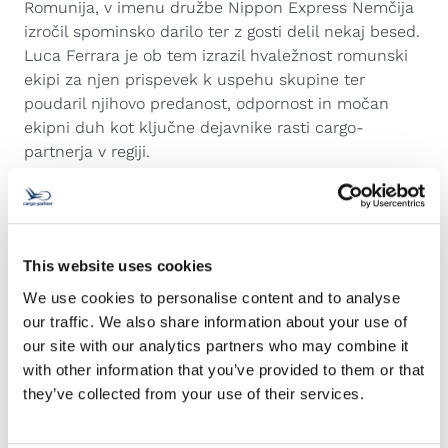
Romunija, v imenu družbe Nippon Express Nemčija
izročil spominsko darilo ter z gosti delil nekaj besed.
Luca Ferrara je ob tem izrazil hvaležnost romunski
ekipi za njen prispevek k uspehu skupine ter
poudaril njihovo predanost, odpornost in močan
ekipni duh kot ključne dejavnike rasti cargo-
partnerja v regiji.
Obletnica prihaja v času močnega strateškega
zagona za cargo-partner. Po vključitvi v skupino NX
januarja 2024 je podjetje razširilo svojo globalno
prisotnost ter združilo globalno moč skupine NX z
This website uses cookies
globokim regionalnim strokovnim znanjem cargo-
partnerja v Vzhodni Evropi.
We use cookies to personalise content and to analyse
our traffic. We also share information about your use of
our site with our analytics partners who may combine it
with other information that you’ve provided to them or that
they’ve collected from your use of their services.