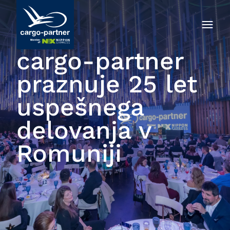
cargo-partner
praznuje 25 let
uspešnega
delovanja v
Romuniji