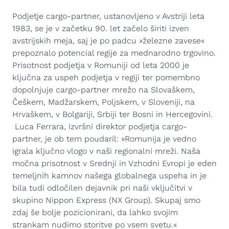
Podjetje cargo-partner, ustanovljeno v Avstriji leta
1983, se je v začetku 90. let začelo širiti izven
avstrijskih meja, saj je po padcu »železne zavese«
prepoznalo potencial regije za mednarodno trgovino.
Prisotnost podjetja v Romuniji od leta 2000 je
ključna za uspeh podjetja v regiji ter pomembno
dopolnjuje cargo-partner mrežo na Slovaškem,
Češkem, Madžarskem, Poljskem, v Sloveniji, na
Hrvaškem, v Bolgariji, Srbiji ter Bosni in Hercegovini.
Luca Ferrara, izvršni direktor podjetja cargo-
partner, je ob tem poudaril: »Romunija je vedno
igrala ključno vlogo v naši regionalni mreži. Naša
močna prisotnost v Srednji in Vzhodni Evropi je eden
temeljnih kamnov našega globalnega uspeha in je
bila tudi odločilen dejavnik pri naši vključitvi v
skupino Nippon Express (NX Group). Skupaj smo
zdaj še bolje pozicionirani, da lahko svojim
strankam nudimo storitve po vsem svetu.«