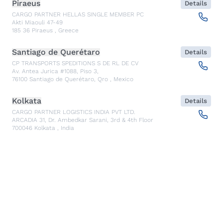
Piraeus
Details
CARGO PARTNER HELLAS SINGLE MEMBER PC
Akti Miaouli 47-49
185 36
Piraeus
,
Greece
Santiago de Querétaro
Details
CP TRANSPORTS SPEDITIONS S DE RL DE CV
Av. Antea Jurica #1088, Piso 3,
76100
Santiago de Querétaro, Qro
,
Mexico
Kolkata
Details
CARGO PARTNER LOGISTICS INDIA PVT LTD.
ARCADIA 31, Dr. Ambedkar Sarani, 3rd & 4th Floor
700046
Kolkata
,
India
Seoul
Details
cargo-partner Logistics (Korea) Co., Ltd.
1401, 551-17, Yangcheon-ro, Gangseo-gu
157804
Seoul
,
South Korea
Ho Chi Minh City
Details
cargo-partner Logistics (Viet Nam) Co., Ltd.
Room 501 + 502, 5th Floor, Hado Airport Building 02 Hong