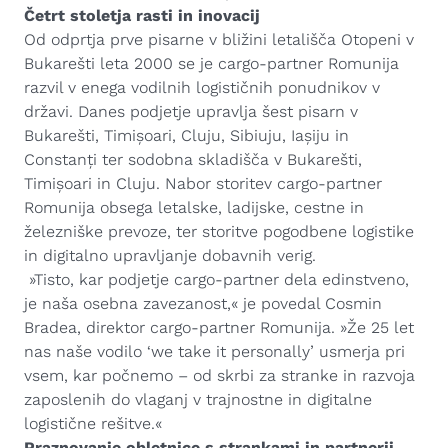
Četrt stoletja rasti in inovacij
Od odprtja prve pisarne v bližini letališča Otopeni v
Bukarešti leta 2000 se je cargo-partner Romunija
razvil v enega vodilnih logističnih ponudnikov v
državi. Danes podjetje upravlja šest pisarn v
Bukarešti, Timișoari, Cluju, Sibiuju, Iașiju in
Constanți ter sodobna skladišča v Bukarešti,
Timișoari in Cluju. Nabor storitev cargo-partner
Romunija obsega letalske, ladijske, cestne in
železniške prevoze, ter storitve pogodbene logistike
in digitalno upravljanje dobavnih verig.
»Tisto, kar podjetje cargo-partner dela edinstveno,
je naša osebna zavezanost,« je povedal Cosmin
Bradea, direktor cargo-partner Romunija. »Že 25 let
nas naše vodilo ‘we take it personally’ usmerja pri
vsem, kar počnemo – od skrbi za stranke in razvoja
zaposlenih do vlaganj v trajnostne in digitalne
logistične rešitve.«
Praznovanje obletnice s strankami in partnerji