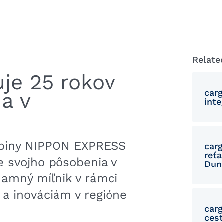
Relate
uje 25 rokov
car
a v
int
kupiny NIPPON EXPRESS
car
reť
e svojho pôsobenia v
Dun
amný míľnik v rámci
a inováciám v regióne
carg
cest