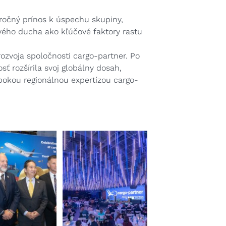
očný prínos k úspechu skupiny,
ového ducha ako kľúčové faktory rastu
rozvoja spoločnosti cargo-partner. Po
ť rozšírila svoj globálny dosah,
bokou regionálnou expertízou cargo-