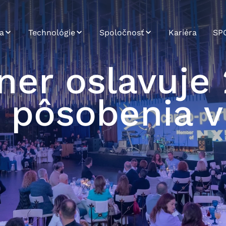
a
Technológie
Spoločnosť
Kariéra
SP
SPOT
Udržateľnosť
ner oslavuje
Systémová
Profil spoločnosti
integrácia
 pôsobenia v
História
Platforma Road
Carrier
Poslanie, vízia a
hodnoty
Dáta a analýzy
Vývoj aplikácií