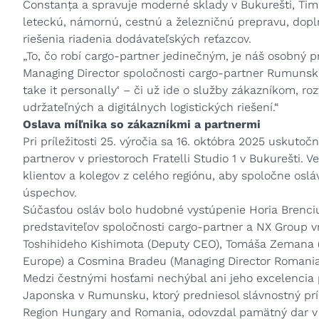
Constanța a spravuje moderné sklady v Bukurešti, Timiș
leteckú, námornú, cestnú a železničnú prepravu, dopln
riešenia riadenia dodávateľských reťazcov.
„To, čo robí cargo-partner jedinečným, je náš osobný 
Managing Director spoločnosti cargo-partner Rumunsk
take it personally‘ – či už ide o služby zákazníkom, roz
udržateľných a digitálnych logistických riešení.“
Oslava míľnika so zákazníkmi a partnermi
Pri príležitosti 25. výročia sa 16. októbra 2025 uskutoč
partnerov v priestoroch Fratelli Studio 1 v Bukurešti. 
klientov a kolegov z celého regiónu, aby spoločne osláv
úspechov.
Súčasťou osláv bolo hudobné vystúpenie Horia Brenciu
predstaviteľov spoločnosti cargo-partner a NX Group v
Toshihideho Kishimota (Deputy CEO), Tomáša Zemana (E
Europe) a Cosmina Bradeu (Managing Director Romania
Medzi čestnými hosťami nechýbal ani jeho excelencia 
Japonska v Rumunsku, ktorý predniesol slávnostný príh
Region Hungary and Romania, odovzdal pamätný dar v