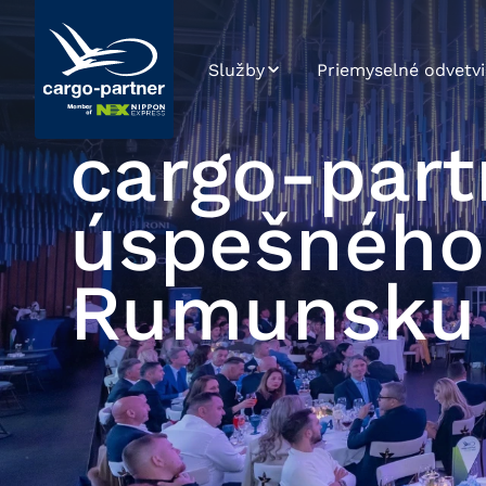
Služby
Priemyselné odvetvi
Letecká preprava
Automotive a
náhradné diely
cargo-part
Námorná preprava
High Tech a
elektronika
úspešného
Cestná preprava
Farmaceutiká a
Železničná preprava
zdravotná
Rumunsku
starostlivosť
Skladovanie
Potraviny a tovar
Riadenie
rýchlo podliehajúci
dodávateľského
skaze
reťazca
Maloobchod, móda
eCommerce
a životný štýl