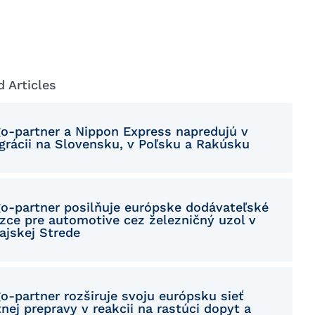
Macedonian
Polish
Romanian
d Articles
Serbian
Simplified Chinese
go-partner a Nippon Express napredujú v
egrácii na Slovensku, v Poľsku a Rakúsku
Slovakian
Slovenian
go-partner posilňuje európske dodávateľské
Traditional Chinese
azce pre automotive cez železničný uzol v
ajskej Strede
Turkish
o-partner rozširuje svoju európsku sieť
nej prepravy v reakcii na rastúci dopyt a