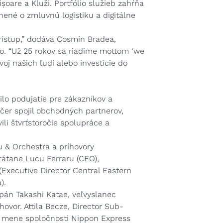
oare a Kluži. Portfólio služieb zahŕňa
ené o zmluvnú logistiku a digitálne
prístup,” dodáva Cosmin Bradea,
o. “Už 25 rokov sa riadime mottom ‘we
voj našich ľudí alebo investície do
nilo podujatie pre zákazníkov a
Večer spojil obchodných partnerov,
ili štvrťstoročie spolupráce a
 & Orchestra a príhovory
rátane Lucu Ferraru (CEO),
xecutive Director Central Eastern
).
pán Takashi Katae, veľvyslanec
ovor. Attila Becze, Director Sub-
 mene spoločnosti Nippon Express