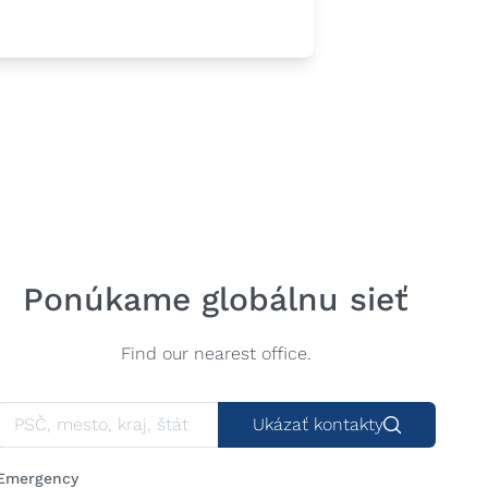
Ponúkame globálnu sieť
Find our nearest office.
Ukázať kontakty
Emergency