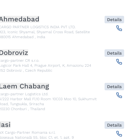
Ahmedabad
Details
CARGO PARTNER LOGISTICS INDIA PVT LTD.
923, Iconic Shyamal, Shyamal Cross Road, Satellite
380015
Ahmedabad
,
India
Dobroviz
Details
cargo-partner CR s.r.o.
Logicor Park Hall 4, Prague Airport, K, Amazonu 224
252
Dobroviz
,
Czech Republic
Laem Chabang
Details
cargo-partner Logistics Ltd.
4/222 Harbor Mall Fl.10 Room 10C03 Moo 10, Sukhumvit
Road, Tungsukla, Sriracha
20230
Chonburi
,
Thailand
Iasi
Details
NX Cargo-Partner Romania s.r.l.
Șoseaua Națională 55, bloc C1, et. 1, apt. 9