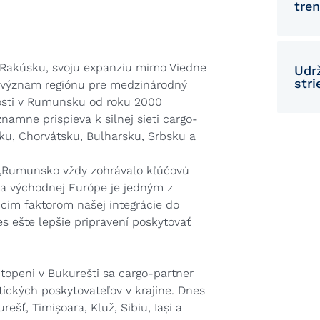
tren
v Rakúsku, svoju expanziu mimo Viedne
Udrž
str
i význam regiónu pre medzinárodný
osti v Rumunsku od roku 2000
znamne prispieva k silnej sieti cargo-
ku, Chorvátsku, Bulharsku, Srbsku a
: „Rumunsko vždy zohrávalo kľúčovú
ej a východnej Európe je jedným z
cim faktorom našej integrácie do
 ešte lepšie pripravení poskytovať
Otopeni v Bukurešti sa cargo-partner
ckých poskytovateľov v krajine. Dnes
šť, Timișoara, Kluž, Sibiu, Iași a