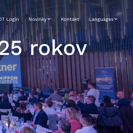
OT Login
Novinky
Kontakt
Languages
Novinky / Tlač
Bosnian
 25 rokov
Trendletter
Bulgarian
Croatian
Czech
English
German
Hungarian
Japanese