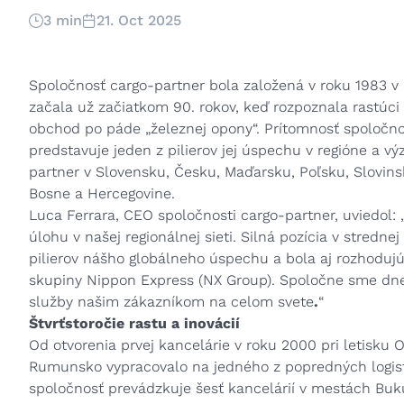
3 min
21. Oct 2025
Spoločnosť cargo-partner bola založená v roku 1983 
začala už začiatkom 90. rokov, keď rozpoznala rastúc
obchod po páde „železnej opony“. Prítomnosť spoločn
predstavuje jeden z pilierov jej úspechu v regióne a vý
partner v Slovensku, Česku, Maďarsku, Poľsku, Slovins
Bosne a Hercegovine.
Luca Ferrara, CEO spoločnosti cargo-partner, uviedol
úlohu v našej regionálnej sieti. Silná pozícia v stredn
pilierov nášho globálneho úspechu a bola aj rozhodujú
skupiny Nippon Express (NX Group). Spoločne sme dnes
služby našim zákazníkom na celom svete
.
“
Štvrťstoročie rastu a inovácií
Od otvorenia prvej kancelárie v roku 2000 pri letisku 
Rumunsko vypracovalo na jedného z popredných logisti
spoločnosť prevádzkuje šesť kancelárií v mestách Bukure