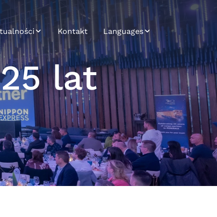
tualności
Kontakt
Languages
tualności
Bosnian
25 lat
endletter
Bulgarian
Croatian
Czech
English
German
Hungarian
Japanese