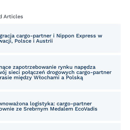
Macedonian
Polish
d Articles
Romanian
egracja cargo-partner i Nippon Express w
Serbian
acji, Polsce i Austrii
Simplified Chinese
Slovakian
nące zapotrzebowanie rynku napędza
wój sieci połączeń drogowych cargo-partner
Slovenian
trasie między Włochami a Polską
Traditional Chinese
Turkish
wnoważona logistyka: cargo-partner
ownie ze Srebrnym Medalem EcoVadis