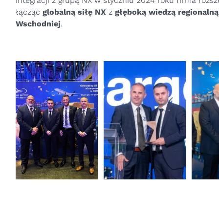
integracji z grupą NX w styczniu 2024 roku firma rozs
łącząc
globalną siłę NX
z
głęboką wiedzą regionalną
Wschodniej
.