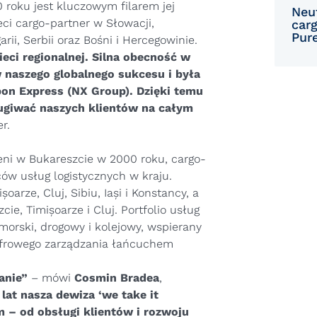
 roku jest kluczowym filarem jej
Neu
eci cargo-partner w Słowacji,
car
Pur
ii, Serbii oraz Bośni i Hercegowinie.
eci regionalnej. Silna obecność w
 naszego globalnego sukcesu i była
pon Express (NX Group). Dzięki temu
ługiwać naszych klientów na całym
r.
eni w Bukareszcie w 2000 roku, cargo-
ów usług logistycznych w kraju.
arze, Cluj, Sibiu, Iași i Konstancy, a
, Timișoarze i Cluj. Portfolio usług
morski, drogowy i kolejowy, wspierany
cyfrowego zarządzania łańcuchem
anie”
– mówi
Cosmin Bradea
,
lat nasza dewiza ‘we take it
 – od obsługi klientów i rozwoju