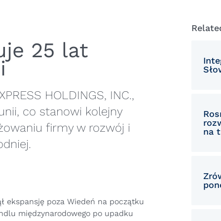
Relate
je 25 lat
Int
i
Słow
EXPRESS HOLDINGS, INC.,
nii, co stanowi kolejny
Ros
roz
owaniu firmy w rozwój i
na 
dniej.
Zró
pon
zął ekspansję poza Wiedeń na początku
 handlu międzynarodowego po upadku