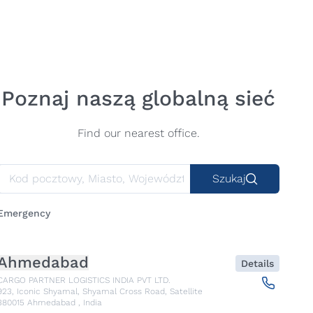
Poznaj naszą globalną sieć
Find our nearest office.
Szukaj
Emergency
Ahmedabad
Details
CARGO PARTNER LOGISTICS INDIA PVT LTD.
923, Iconic Shyamal, Shyamal Cross Road, Satellite
380015
Ahmedabad
,
India