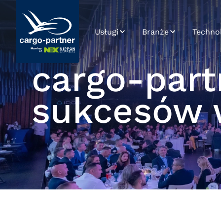
Usługi
Branże
Techno
Transport lotniczy
Automotive
SPOT
cargo-part
Transport morski
Artykuły spożywcze
Integra
i łatwo psujące się
sukcesów 
Transport drogowy
Road Ca
High-tech i
Platfo
elektronika
Transport kolejowy
Dane i 
Wyroby
Magazynowanie
farmaceutyczne i
Rozwój 
medyczne
Zarządzanie
łańcuchem dostaw
Moda i lifestyle
eCommerce