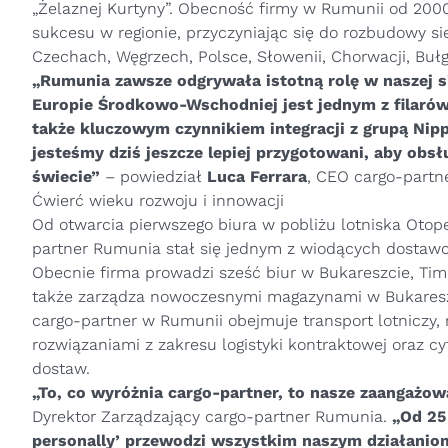
„Żelaznej Kurtyny”. Obecność firmy w Rumunii od 2000
sukcesu w regionie, przyczyniając się do rozbudowy si
Czechach, Węgrzech, Polsce, Słowenii, Chorwacji, Bułgar
„Rumunia zawsze odgrywała istotną rolę w naszej si
Europie Środkowo-Wschodniej jest jednym z filarów
także kluczowym czynnikiem integracji z grupą Nip
jesteśmy dziś jeszcze lepiej przygotowani, aby obs
świecie”
– powiedział
Luca Ferrara
, CEO cargo-partne
Ćwierć wieku rozwoju i innowacji
Od otwarcia pierwszego biura w pobliżu lotniska Otop
partner Rumunia stał się jednym z wiodących dostawc
Obecnie firma prowadzi sześć biur w Bukareszcie, Timișo
także zarządza nowoczesnymi magazynami w Bukareszcie
cargo-partner w Rumunii obejmuje transport lotniczy, 
rozwiązaniami z zakresu logistyki kontraktowej oraz 
dostaw.
„To, co wyróżnia cargo-partner, to nasze zaangażow
Dyrektor Zarządzający cargo-partner Rumunia.
„Od 25 
personally’ przewodzi wszystkim naszym działaniom