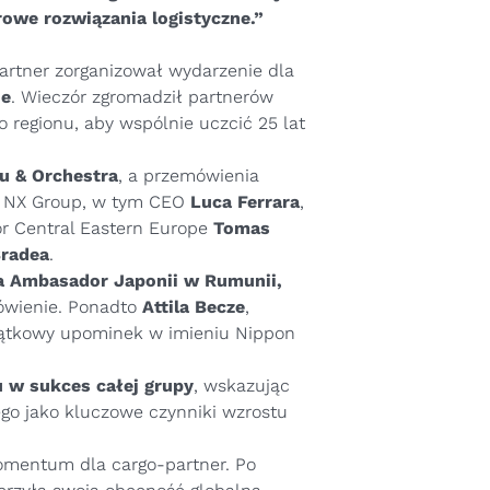
owe rozwiązania logistyczne.”
partner zorganizował wydarzenie dla
ie
. Wieczór zgromadził partnerów
regionu, aby wspólnie uczcić 25 lat
u & Orchestra
, a przemówienia
 i NX Group, w tym CEO
Luca Ferrara
,
tor Central Eastern Europe
Tomas
radea
.
a Ambasador Japonii w Rumunii,
mówienie. Ponadto
Attila Becze
,
iątkowy upominek w imieniu Nippon
.
 w sukces całej grupy
, wskazując
go jako kluczowe czynniki wzrostu
momentum dla cargo-partner. Po