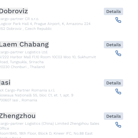
Dobroviz
Details
cargo-partner CR s.r.o.
Logicor Park Hall 4, Prague Airport, K, Amazonu 224
252
Dobroviz
,
Czech Republic
Laem Chabang
Details
cargo-partner Logistics Ltd.
4/222 Harbor Mall Fl.10 Room 10C03 Moo 10, Sukhumvit
Road, Tungsukla, Sriracha
20230
Chonburi
,
Thailand
Iasi
Details
NX Cargo-Partner Romania s.r.l.
Șoseaua Națională 55, bloc C1, et. 1, apt. 9
700607
Iasi
,
Romania
Zhengzhou
Details
cargo-partner Logistics (China) Limited Zhengzhou Sales
Office
Room1845, 18th Floor, Block D, Kineer IFC, No.88 East