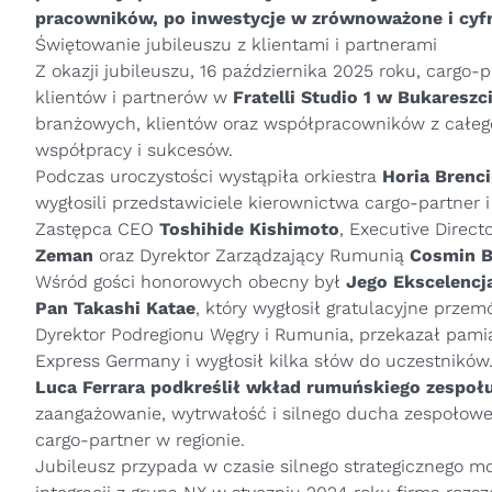
pracowników, po inwestycje w zrównoważone i cyfr
Świętowanie jubileuszu z klientami i partnerami
Z okazji jubileuszu, 16 października 2025 roku, cargo-
klientów i partnerów w
Fratelli Studio 1 w Bukareszc
branżowych, klientów oraz współpracowników z całego 
współpracy i sukcesów.
Podczas uroczystości wystąpiła orkiestra
Horia Brenci
wygłosili przedstawiciele kierownictwa cargo-partner
Zastępca CEO
Toshihide Kishimoto
, Executive Direc
Zeman
oraz Dyrektor Zarządzający Rumunią
Cosmin B
Wśród gości honorowych obecny był
Jego Ekscelencj
Pan Takashi Katae
, który wygłosił gratulacyjne prze
Dyrektor Podregionu Węgry i Rumunia, przekazał pam
Express Germany i wygłosił kilka słów do uczestników
Luca Ferrara podkreślił wkład rumuńskiego zespołu
zaangażowanie, wytrwałość i silnego ducha zespołowe
cargo-partner w regionie.
Jubileusz przypada w czasie silnego strategicznego 