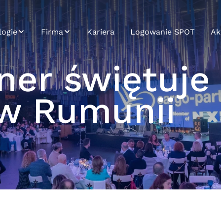
logie
Firma
Kariera
Logowanie SPOT
Ak
Zrównoważony
Ak
rozwój
ner świętuje 
cja systemu
Tr
Profil
w Rumunii
rrier
rm
Historia
analityka
Misja, wizja i
wartości
Aplikacji