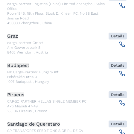
cargo-partner Logistics (China) Limited Zhengzhou Sales
Office
Room1845, 18th Floor, Block D, Kineer IFC, No.88 East
Jinshui Road
450000
Zhengzhou
,
China
Graz
Details
cargo-partner GmbH
Am Gewerbepark 8
8402
Werndorf
,
Austria
Budapest
Details
NX Cargo-Partner Hungary Kft.
Fehérakác utca 3
1097
Budapest
,
Hungary
Piraeus
Details
CARGO PARTNER HELLAS SINGLE MEMBER PC
Akti Miaouli 47-49
185 36
Piraeus
,
Greece
Santiago de Querétaro
Details
CP TRANSPORTS SPEDITIONS S DE RL DE CV