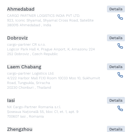
Ahmedabad
Details
CARGO PARTNER LOGISTICS INDIA PVT LTD.
923, Iconic Shyamal, Shyamal Cross Road, Satellite
380015
Ahmedabad
,
India
Dobroviz
Details
cargo-partner CR s.r.o.
Logicor Park Hall 4, Prague Airport, K, Amazonu 224
252
Dobroviz
,
Czech Republic
Laem Chabang
Details
cargo-partner Logistics Ltd.
4/222 Harbor Mall Fl.10 Room 10C03 Moo 10, Sukhumvit
Road, Tungsukla, Sriracha
20230
Chonburi
,
Thailand
Iasi
Details
NX Cargo-Partner Romania s.r.l.
Șoseaua Națională 55, bloc C1, et. 1, apt. 9
700607
Iasi
,
Romania
Zhengzhou
Details