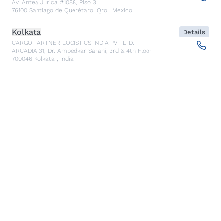
Av. Antea Jurica #1088, Piso 3,
76100
Santiago de Querétaro, Qro
,
Mexico
Kolkata
Details
CARGO PARTNER LOGISTICS INDIA PVT LTD.
ARCADIA 31, Dr. Ambedkar Sarani, 3rd & 4th Floor
700046
Kolkata
,
India
Seoul
Details
cargo-partner Logistics (Korea) Co., Ltd.
1401, 551-17, Yangcheon-ro, Gangseo-gu
157804
Seoul
,
South Korea
Ho Chi Minh City
Details
cargo-partner Logistics (Viet Nam) Co., Ltd.
Room 501 + 502, 5th Floor, Hado Airport Building 02 Hong
Ha Street, Ward 2, Tan Binh District
70000
Ho Chi Minh City
,
Vietnam
Cracow
Details
NX Cargo-Partner Poland sp. z o.o.
Jugowicka 8A
30-443
Krakow
,
Poland