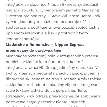
integrácie so skupinou Nippon Express zjednodušil
riadiacu štruktúru vymenovaním jedného Managing
Directora pre oba trhy – Steva Williamsa. Tento krok
vytvára jednotný manažment, podporuje užšiu
spoluprácu a posilňuje trhovú pozíciu spoločnosti v
Spojenom kráľovstve a Írsku prostredníctvom
jednotnej stratégie.
Maďarsko a Rumunsko – Nippon Express
integrovaný do cargo-partner
Mimoriadne významný míľnik integračného procesu
prebieha v Maďarsku a Rumunsku, kde má
integrácia v rámci NX Group jedinečný charakter. V
týchto krajinách viedla sila značky cargo-partner, jej
dlhoročné skúsenosti na trhu a rozsiahla zákaznícka
základňa k rozhodnutiu skupiny NX plne integrovať
svoje lokálne aktivity do cargo-partner. Tento
strategický krok odráža presvedčenie, že etablované
postavenie cargo-partner v týchto krajinách