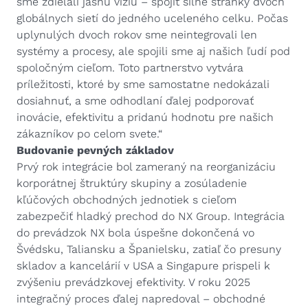
sme zdieľali jasnú víziu – spojiť silné stránky dvoch
globálnych sietí do jedného uceleného celku. Počas
uplynulých dvoch rokov sme neintegrovali len
systémy a procesy, ale spojili sme aj našich ľudí pod
spoločným cieľom. Toto partnerstvo vytvára
príležitosti, ktoré by sme samostatne nedokázali
dosiahnuť, a sme odhodlaní ďalej podporovať
inovácie, efektivitu a pridanú hodnotu pre našich
zákazníkov po celom svete.“
Budovanie pevných základov
Prvý rok integrácie bol zameraný na reorganizáciu
korporátnej štruktúry skupiny a zosúladenie
kľúčových obchodných jednotiek s cieľom
zabezpečiť hladký prechod do NX Group. Integrácia
do prevádzok NX bola úspešne dokončená vo
Švédsku, Taliansku a Španielsku, zatiaľ čo presuny
skladov a kancelárií v USA a Singapure prispeli k
zvýšeniu prevádzkovej efektivity. V roku 2025
integračný proces ďalej napredoval – obchodné