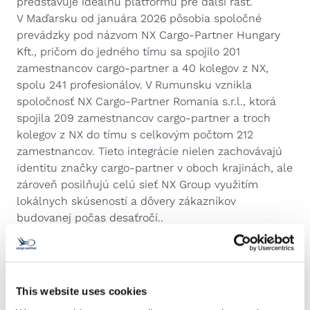
predstavuje ideálnu platformu pre ďalší rast.
V Maďarsku od januára 2026 pôsobia spoločné
prevádzky pod názvom NX Cargo-Partner Hungary
Kft., pričom do jedného tímu sa spojilo 201
zamestnancov cargo-partner a 40 kolegov z NX,
spolu 241 profesionálov. V Rumunsku vznikla
spoločnosť NX Cargo-Partner Romania s.r.l., ktorá
spojila 209 zamestnancov cargo-partner a troch
kolegov z NX do tímu s celkovým počtom 212
zamestnancov. Tieto integrácie nielen zachovávajú
identitu značky cargo-partner v oboch krajinách, ale
zároveň posilňujú celú sieť NX Group využitím
lokálnych skúseností a dôvery zákazníkov
budovanej počas desaťročí..
Švédsko – hladká integrácia s APC
Ďalším úspešným príkladom integrácie je Švédsko,
kde bol lokálny tím cargo-partner úspešne
integrovaný do spoločnosti APC Sweden, dcérskej
This website uses cookies
spoločnosti NX Group. Proces integrácie zachoval