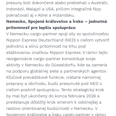
presuny boli dokončené alebo prebiehali v Austrálii,
Indonézii, Malajzii a USA, pričom integračné fázy
pokračovali aj v Kórei a Holandsku.
Nemecko, Spojené kráľovstvo a Írsko – jednotná
prítomnosť pre lepšiu spoluprácu
V Nemecku cargo-partner spojí sily so spoločnosťou
Nippon Express Deutschland (NED) s cieľom vytvoriť
jednotnú a silnú prítomnosť na trhu pod
etablovanou značkou Nippon Express. V rámci tejto
reorganizácie cargo-partner konsoliduje svoje
aktivity v Nemecku do Düsseldorfu, kde sa zameria
na podporu globálnej siete a partnerských agentov.
Kľúčové prevádzkové funkcie, vrátane námornej
prepravy a obchodu, budú presunuté pod NED s
cieľom posilniť spoluprácu. Tento strategický krok
by mal byť ukončený do konca februára 2026 a
predstavuje dôležitý krok smerom k odolnejšej a
rastovo orientovanej budúcnosti v Nemecku. V
Spojenom kráľovstve a Írsku cargo-partner v rámci