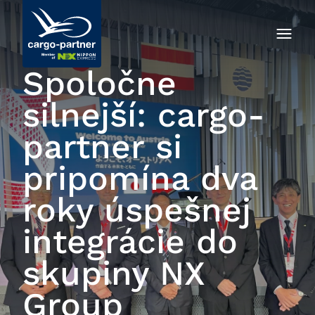
Spoločne
silnejší: cargo-
partner si
pripomína dva
roky úspešnej
integrácie do
skupiny NX
Group