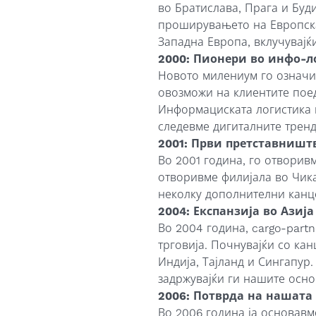
во Братислава, Прага и Буд
проширувањето на Европска
Западна Европа, вклучувајќи
2000: Пионери во инфо-л
Новото милениум го означ
овозможи на клиентите пое
Информациската логистика 
следевме дигиталните трен
2001: Први претставништ
Во 2001 година, го отворив
отворивме филијала во Чика
неколку дополнителни канц
2004: Експанзија во Азија
Во 2004 година, cargo-partn
трговија. Почнувајќи со ка
Индија, Тајланд и Сингапур.
задржувајќи ги нашите осно
2006: Потврда на нашата
Во 2006 година ја основав