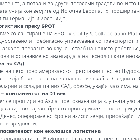
импешта, а потоа и во други поголеми градови во Источ
та унија кон земјите од Источна Европа, го проширивм
 ги Германија и Холандија.
огистика преку SPOT
ивме со лансирање на
SPOT Visibility & Collaboration Plat
дноставено и поефикасно управување со транспортот и
наскоро прерасна во клучен столб на нашето работење,
дови и останавме во авангардата на технолошките инов
ва во САД
ме нашето прво американско претставништво во Њујорк.
го, која брзо прерасна во наш главен хаб за Средниот 
еларии и складишта низ САД, обезбедувајќи максимална
 – континентот на 21 век
er
се прошири во Азија, препознавајќи ја клучната улог
нцеларија во Тајван, брзо го проширивме нашето присус
 Денес, оперираме во бројни азиски земји, прифаќајќи г
вни вредности.
 посветеност кон еколошка логистика
ме организацијата
Environmental cargo-partners
со цел да