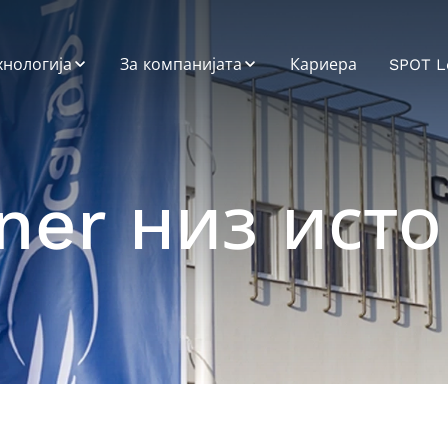
хнологија
За компанијата
Кариера
SPOT L
OT
Еколошки,
социјални и
управувачки
стемска
аспекти (ESG)
теграција
ner низ исто
Профил на
атформа за
компанијата
споненти (Road
rrier Platform)
cargo-partner низ
историјата
датоци и
алитика
Мисија, Визија,
Вредности
звој на
ликации