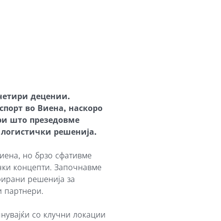
Macedonian
Polish
Romanian
Serbian
Simplified Chinese
 четири децении.
Slovakian
спорт во Виена, наскоро
ри што презедовме
Slovenian
 логистички решенија.
Traditional Chinese
иена, но брзо сфативме
чки концепти. Започнавме
Turkish
рирани решенија за
и партнери.
чнувајќи со клучни локации