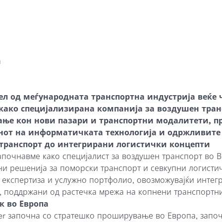
а
 дел од меѓународната транспортна индустрија веќе
 како специјализирана компанија за воздушен тран
ње кон нови пазари и транспортни модалитети, п
нот на информатичката технологија и одржливите
н транспорт до интегрирани логистички концепти
апочнавме како специјалист за воздушен транспорт во В
ни решенија за поморски транспорт и севкупни логисти
експертиза и услужно портфолио, овозможувајќи интег
, поддржани од растечка мрежа на копнени транспортн
к во Европа
ner започна со стратешко проширување во Европа, запо