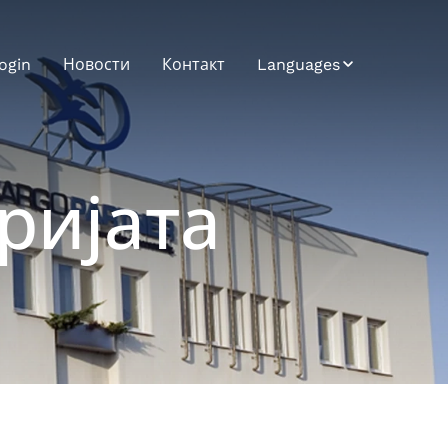
ogin
Новости
Контакт
Languages
Bosnian
Bulgarian
ријата
Croatian
Czech
English
German
Hungarian
Japanese