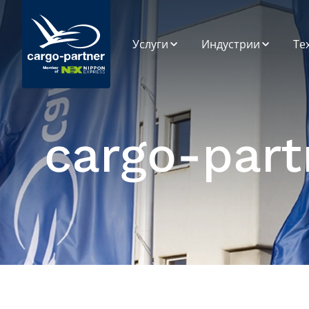
Услуги
Индустрии
Те
Воздушен
Автомобилска
SP
Транспорт
индустрија и
резервни делови
Си
Поморски
Ин
Транспорт
Прехранбени
cargo-part
производи и лесно
Пл
расипливи
Патен Транспорт
Ди
Ca
Висока технологија
Железнички
и електроника
Транспорт
По
Ан
Фармацевтски
Складирање
производи и
Ра
здравство
ап
Управување со
Синџир на
Трговија на мало,
Снабдување
Мода и Животен