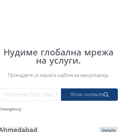
Нудиме глобална мрежа
на услуги.
Пронајдете ја нашата најблиска канцеларија.
Show contacts
Emergency
Ahmedabad
Details