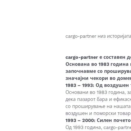
стил
е-Трговија
cargo-partner низ историјат
cargo-partner е составен
Основана во 1983 година
започнавме со проширува
значајни чекори во доме
1983 – 1993: Од воздуше
Основани во 1983 година, з
дека пазарот бара и ефикас
со проширување на нашата 
воздушен и поморски товар
1993 – 2000: Силен почето
Од 1993 година, cargo-part