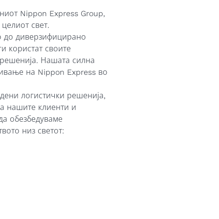
ниот Nippon Express Group,
 целиот свет.
во до диверзифицирано
ги користат своите
 решенија. Нашата силна
ивање на Nippon Express во
одени логистички решенија,
а нашите клиенти и
да обезбедуваме
твото низ светот: