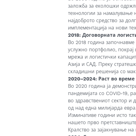
заложба за еколошки одржл
технологии за намалување 
најдоброто средство за дол
имплементација на нови тех
2018: Договорната логист
Во 2018 година започнавме 
услужно портфолио, покрај
мрежа и логистички капацит
Азија и САД. Преку стратеш
складишни решенија со мак
2020–2024: Раст во врем
Во 2020 година ја демонст
пандемијата со COVID-19, р
во здравствениот сектор и 
од над една милијарда евра
Изминативе години исто та
нашето прво претставништв
Кралство за зајакнување на