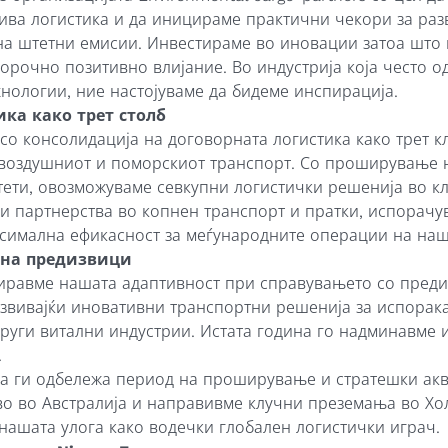
ива логистика и да иницираме практични чекори за раз
на штетни емисии. Инвестираме во иновации затоа што 
горочно позитивно влијание. Во индустрија која често 
нологии, ние настојуваме да бидеме инспирација.
ика како трет столб
со консолидација на договорната логистика како трет к
 воздушниот и поморскиот транспорт. Со проширување 
ети, овозможуваме севкупни логистички решенија во кл
ки партнерства во копнен транспорт и пратки, испорач
симална ефикасност за меѓународните операции на наш
е на предизвици
риравме нашата адаптивност при справувањето со пред
азвивајќи иновативни транспортни решенија за испорак
други витални индустрии. Истата година го надминавме 
.
ка ги одбележа период на проширување и стратешки ак
о во Австралија и направивме клучни преземања во Хо
 нашата улога како водечки глобален логистички играч.