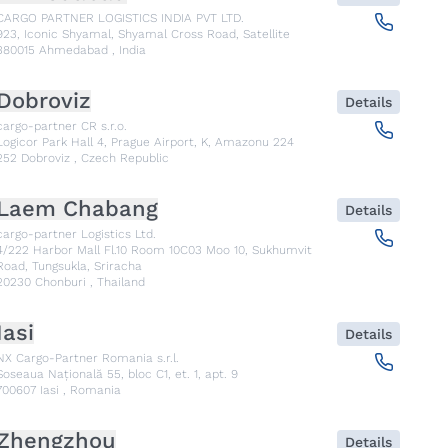
CARGO PARTNER LOGISTICS INDIA PVT LTD.
923, Iconic Shyamal, Shyamal Cross Road, Satellite
380015
Ahmedabad
,
India
Dobroviz
Details
cargo-partner CR s.r.o.
Logicor Park Hall 4, Prague Airport, K, Amazonu 224
252
Dobroviz
,
Czech Republic
Laem Chabang
Details
cargo-partner Logistics Ltd.
4/222 Harbor Mall Fl.10 Room 10C03 Moo 10, Sukhumvit
Road, Tungsukla, Sriracha
20230
Chonburi
,
Thailand
Iasi
Details
NX Cargo-Partner Romania s.r.l.
Șoseaua Națională 55, bloc C1, et. 1, apt. 9
700607
Iasi
,
Romania
Zhengzhou
Details