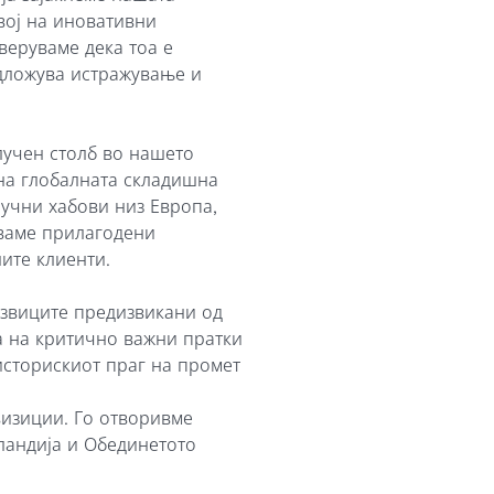
вој на иновативни
веруваме дека тоа е
одложува истражување и
лучен столб во нашето
на глобалната складишна
учни хабови низ Европа,
уваме прилагодени
ите клиенти.
извиците предизвикани од
а на критично важни пратки
историскиот праг на промет
визиции. Го отворивме
ландија и Обединетото