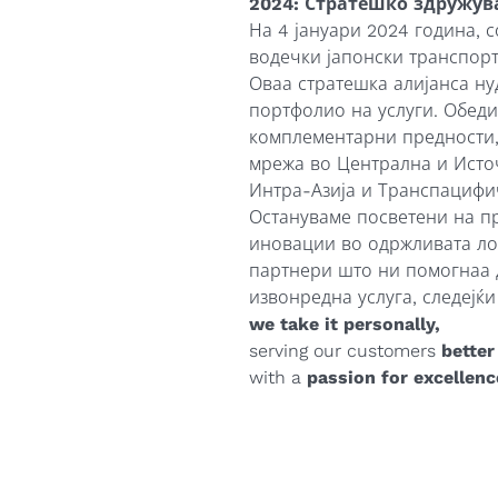
2024: Стратешко здружува
На 4 јануари 2024 година, 
водечки јапонски транспорт
Оваа стратешка алијанса н
портфолио на услуги. Обедин
комплементарни предности,
мрежа во Централна и Исто
Интра-Азија и Транспацифич
Остануваме посветени на пр
иновации во одржливата ло
партнери што ни помогнаа 
извонредна услуга, следејќи
we take it personally,
serving our customers
better
with a
passion for excellenc