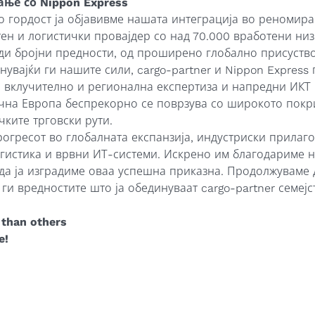
ње со Nippon Express
со гордост ја објавивме нашата интеграција во реномира
ен и логистички провајдер со над 70.000 вработени низ
уди бројни предности, од проширено глобално присуст
увајќи ги нашите сили, cargo-partner и Nippon Express 
 вклучително и регионална експертиза и напредни ИКТ
чна Европа беспрекорно се поврзува со широкото покр
ките трговски рути.
огресот во глобалната експанзија, индустриски прилаг
гистика и врвни ИТ-системи. Искрено им благодариме н
да ја изградиме оваа успешна приказна. Продолжуваме 
 ги вредностите што ја обединуваат cargo-partner семејс
 than others
e!