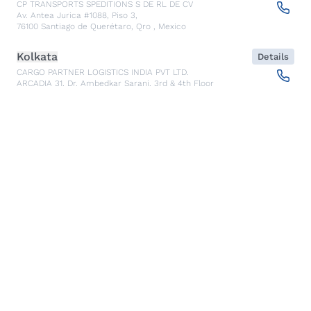
CP TRANSPORTS SPEDITIONS S DE RL DE CV
Av. Antea Jurica #1088, Piso 3,
76100
Santiago de Querétaro, Qro
,
Mexico
Kolkata
Details
CARGO PARTNER LOGISTICS INDIA PVT LTD.
ARCADIA 31, Dr. Ambedkar Sarani, 3rd & 4th Floor
700046
Kolkata
,
India
Seoul
Details
cargo-partner Logistics (Korea) Co., Ltd.
1401, 551-17, Yangcheon-ro, Gangseo-gu
157804
Seoul
,
South Korea
Ho Chi Minh City
Details
cargo-partner Logistics (Viet Nam) Co., Ltd.
Room 501 + 502, 5th Floor, Hado Airport Building 02 Hong
Ha Street, Ward 2, Tan Binh District
70000
Ho Chi Minh City
,
Vietnam
Cracow
Details
NX Cargo-Partner Poland sp. z o.o.
Jugowicka 8A
30-443
Krakow
,
Poland