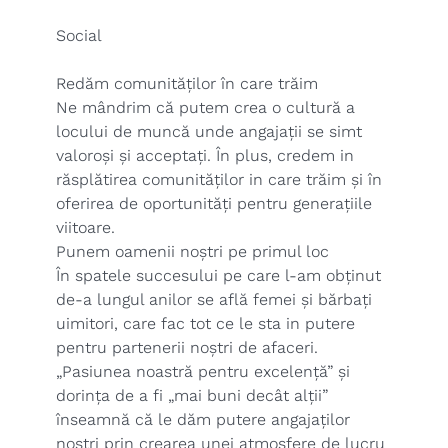
Social
Redăm comunităților în care trăim
Ne mândrim că putem crea o cultură a
locului de muncă unde angajații se simt
valoroși și acceptați. În plus, credem in
răsplătirea comunităților in care trăim și în
oferirea de oportunități pentru generațiile
viitoare.
Punem oamenii noștri pe primul loc
În spatele succesului pe care l-am obținut
de-a lungul anilor se află femei și bărbați
uimitori, care fac tot ce le sta in putere
pentru partenerii noștri de afaceri.
„Pasiunea noastră pentru excelență” și
dorința de a fi „mai buni decât alții”
înseamnă că le dăm putere angajaților
noștri prin crearea unei atmosfere de lucru