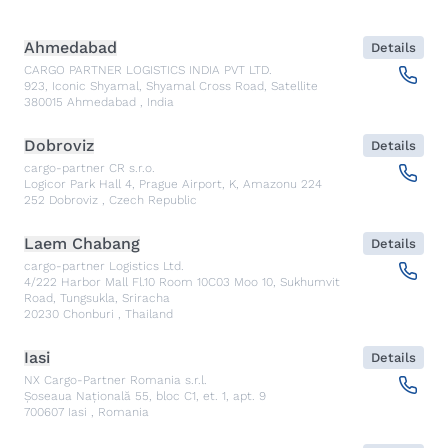
Ahmedabad
Details
CARGO PARTNER LOGISTICS INDIA PVT LTD.
923, Iconic Shyamal, Shyamal Cross Road, Satellite
380015
Ahmedabad
,
India
Dobroviz
Details
cargo-partner CR s.r.o.
Logicor Park Hall 4, Prague Airport, K, Amazonu 224
252
Dobroviz
,
Czech Republic
Laem Chabang
Details
cargo-partner Logistics Ltd.
4/222 Harbor Mall Fl.10 Room 10C03 Moo 10, Sukhumvit
Road, Tungsukla, Sriracha
20230
Chonburi
,
Thailand
Iasi
Details
NX Cargo-Partner Romania s.r.l.
Șoseaua Națională 55, bloc C1, et. 1, apt. 9
700607
Iasi
,
Romania