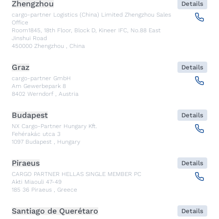
Zhengzhou
Details
cargo-partner Logistics (China) Limited Zhengzhou Sales
Office
Room1845, 18th Floor, Block D, Kineer IFC, No.88 East
Jinshui Road
450000
Zhengzhou
,
China
Graz
Details
cargo-partner GmbH
Am Gewerbepark 8
8402
Werndorf
,
Austria
Budapest
Details
NX Cargo-Partner Hungary Kft.
Fehérakác utca 3
1097
Budapest
,
Hungary
Piraeus
Details
CARGO PARTNER HELLAS SINGLE MEMBER PC
Akti Miaouli 47-49
185 36
Piraeus
,
Greece
Santiago de Querétaro
Details