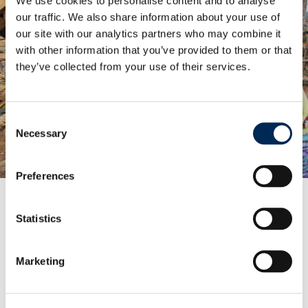
We use cookies to personalise content and to analyse
our traffic. We also share information about your use of
our site with our analytics partners who may combine it
with other information that you’ve provided to them or that
they’ve collected from your use of their services.
Consent
Necessary
Selection
Preferences
Statistics
Promovăm sustenabilitatea în Bhutan
Oferim servicii logistice pentru un proiect de
Marketing
construire a unui cuptor de paine sustenabil.
Află mai multe