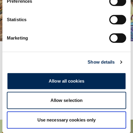
Preferences
Statistics
Marketing
Show details
Promocija održivosti u Butanu
Pružanje logističkih usluga za projekt izgradnje
održivih peći.
Allow all cookies
Saznajte više
Allow selection
Use necessary cookies only