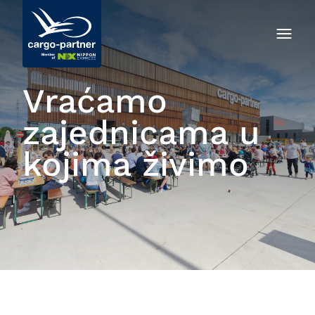
Vraćamo
zajednicama u
kojima živimo