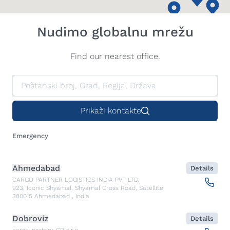
Nudimo globalnu mrežu
Find our nearest office.
Prikaži kontakte
Emergency
Ahmedabad
Details
CARGO PARTNER LOGISTICS INDIA PVT LTD.
923, Iconic Shyamal, Shyamal Cross Road, Satellite
380015
Ahmedabad
,
India
Dobroviz
Details