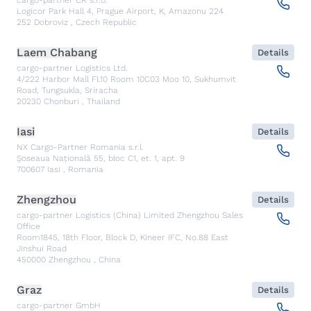
cargo-partner CR s.r.o.
Logicor Park Hall 4, Prague Airport, K, Amazonu 224
252
Dobroviz
,
Czech Republic
Laem Chabang
Details
cargo-partner Logistics Ltd.
4/222 Harbor Mall Fl.10 Room 10C03 Moo 10, Sukhumvit
Road, Tungsukla, Sriracha
20230
Chonburi
,
Thailand
Iasi
Details
NX Cargo-Partner Romania s.r.l.
Șoseaua Națională 55, bloc C1, et. 1, apt. 9
700607
Iasi
,
Romania
Zhengzhou
Details
cargo-partner Logistics (China) Limited Zhengzhou Sales
Office
Room1845, 18th Floor, Block D, Kineer IFC, No.88 East
Jinshui Road
450000
Zhengzhou
,
China
Graz
Details
cargo-partner GmbH