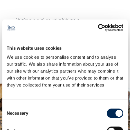
Vraćanje našim zajednicama
Godinama smo ponosni što podržavamo
NVO (nevladinu organizaciju) „Jugend Eine
Welt“ zajedno s drugim projektima koji
pružaju održive razvojne prilike i pomoć
This website uses cookies
ljudima u potrebi širom svijeta.
We use cookies to personalise content and to analyse
our traffic. We also share information about your use of
our site with our analytics partners who may combine it
with other information that you’ve provided to them or that
they’ve collected from your use of their services.
Consent
Necessary
Selection