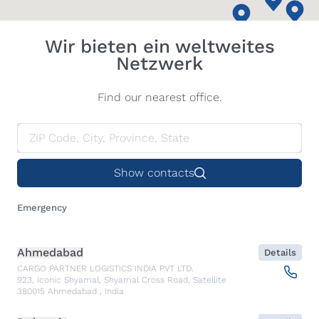
Wir bieten ein weltweites
Netzwerk
Find our nearest office.
Show contacts
Emergency
Ahmedabad
Details
CARGO PARTNER LOGISTICS INDIA PVT LTD.
923, Iconic Shyamal, Shyamal Cross Road, Satellite
380015
Ahmedabad
,
India