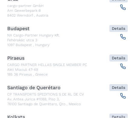
cargo-partner GmbH
Am Gewerbepark 8
8402
Werndorf
,
Austria
Budapest
Details
NX Cargo-Partner Hungary Kft.
Fehérakác utca 3
1097
Budapest
,
Hungary
Piraeus
Details
CARGO PARTNER HELLAS SINGLE MEMBER PC
Akti Miaouli 47-49
185 36
Piraeus
,
Greece
Santiago de Querétaro
Details
CP TRANSPORTS SPEDITIONS S DE RL DE CV
Av. Antea Jurica #1088, Piso 3,
76100
Santiago de Querétaro, Qro
,
Mexico
Kolkata
Details
CARGO PARTNER LOGISTICS INDIA PVT LTD.
ARCADIA 31, Dr. Ambedkar Sarani, 3rd & 4th Floor
700046
Kolkata
,
India