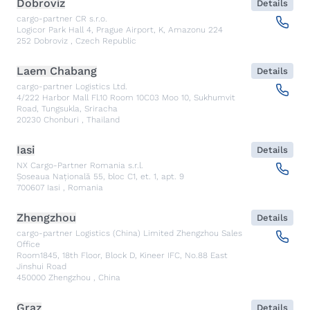
Dobroviz
Details
cargo-partner CR s.r.o.
Logicor Park Hall 4, Prague Airport, K, Amazonu 224
252
Dobroviz
,
Czech Republic
Laem Chabang
Details
cargo-partner Logistics Ltd.
4/222 Harbor Mall Fl.10 Room 10C03 Moo 10, Sukhumvit
Road, Tungsukla, Sriracha
20230
Chonburi
,
Thailand
Iasi
Details
NX Cargo-Partner Romania s.r.l.
Șoseaua Națională 55, bloc C1, et. 1, apt. 9
700607
Iasi
,
Romania
Zhengzhou
Details
cargo-partner Logistics (China) Limited Zhengzhou Sales
Office
Room1845, 18th Floor, Block D, Kineer IFC, No.88 East
Jinshui Road
450000
Zhengzhou
,
China
Graz
Details