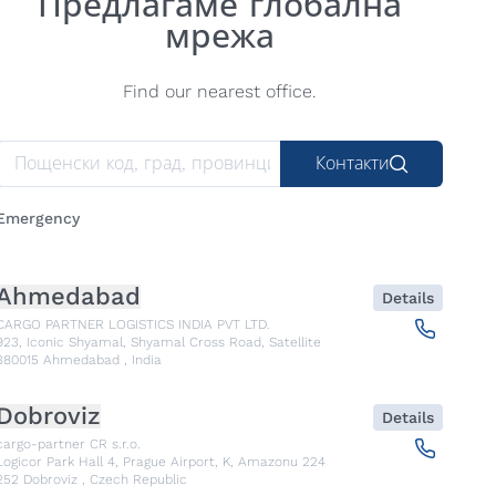
Предлагаме глобална
мрежа
Find our nearest office.
Контакти
Emergency
Ahmedabad
Details
CARGO PARTNER LOGISTICS INDIA PVT LTD.
923, Iconic Shyamal, Shyamal Cross Road, Satellite
380015
Ahmedabad
,
India
Dobroviz
Details
cargo-partner CR s.r.o.
Logicor Park Hall 4, Prague Airport, K, Amazonu 224
252
Dobroviz
,
Czech Republic