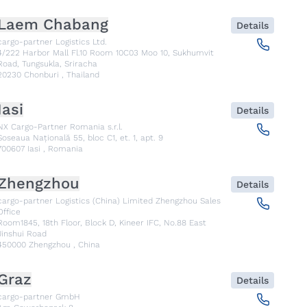
Laem Chabang
Details
cargo-partner Logistics Ltd.
4/222 Harbor Mall Fl.10 Room 10C03 Moo 10, Sukhumvit
Road, Tungsukla, Sriracha
20230
Chonburi
,
Thailand
Iasi
Details
NX Cargo-Partner Romania s.r.l.
Șoseaua Națională 55, bloc C1, et. 1, apt. 9
700607
Iasi
,
Romania
Zhengzhou
Details
cargo-partner Logistics (China) Limited Zhengzhou Sales
Office
Room1845, 18th Floor, Block D, Kineer IFC, No.88 East
Jinshui Road
450000
Zhengzhou
,
China
Graz
Details
cargo-partner GmbH