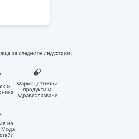
дяща за следните индустрии:
Фармацевтични
ек &
продукти и
оника
здравеопазване
ия на
, Мода
стайл