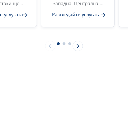
стоки ще
Западна, Централна и
 до всеки
Източна Европа.
е услугата
Разгледайте услугата
 по света
Нашата обширна мрежа
и навреме.
и подбрана гама от
длагаме
качествени превозвачи
зие от FCL
гарантират безопасната
l container
и навременна доставка
услуги (less
на Вашите стоки.
ner load) и
ни решения
ни проекти,
образени с
 нужди.