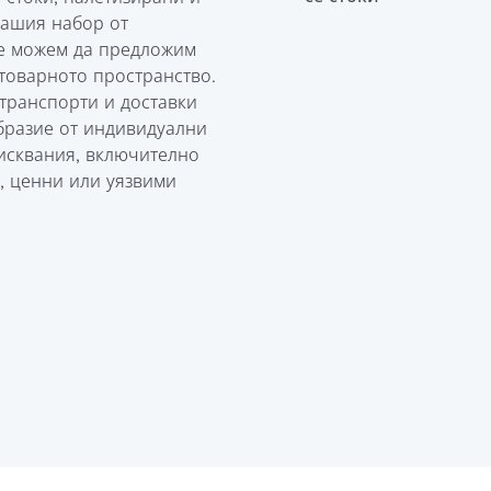
нашия набор от
е можем да предложим
товарното пространство.
транспорти и доставки
образие от индивидуални
исквания, включително
, ценни или уязвими