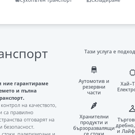
Сухопътен транспорт
Складиране
анспорт
Тази услуга е подхо
Аутомотив и
и ние гарантираме
Хай-Т
резервни
Електр
емето и пълна
части
ранспорт.
 контрол на качеството,
ри са правилно
Хранителни
Търгов
транства отговарят на
продукти и
дребно
и безопасност.
бързоразвалящи
и Лайф
се стоки
 стоки, палетизирани и