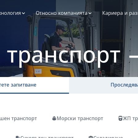
хнология
Относно компанията
Кариера и раз
атформата за
ESG при нас
озрачност и
трудничество
Профил на
OT
 транспорт 
компанията
е
стемна
История
теграция
Мисия, Визия и
атформа за
Ценности
тни превозвачи
тете запитване
Проследяв
нни и анализ
зработка на
иложения
шен транспорт
Морски транспорт
ЖП тр