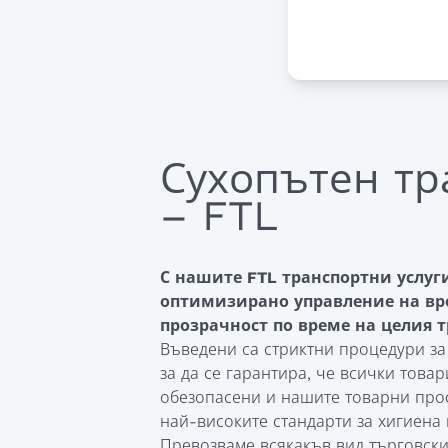
Macedonian
Polish
Romanian
Serbian
Сухопътен тр
Simplified Chinese
– FTL
Slovakian
С нашите FTL транспортни услуг
Slovenian
оптимизирано управление на вр
прозрачност по време на целия т
Traditional Chinese
Въведени са стриктни процедури за
Turkish
за да се гарантира, че всички това
обезопасени и нашите товарни прос
най-високите стандарти за хигиена 
Превозваме всякакъв вид търговски