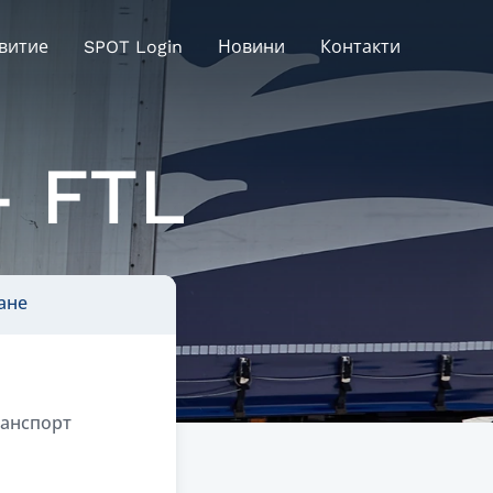
витие
SPOT Login
Новини
Контакти
– FTL
ане
анспорт