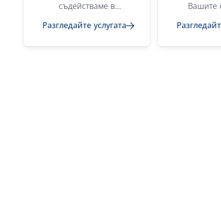
съдействаме в
Вашите 
намирането на
достигнат
Разгледайте услугата
Разгледайт
оптималния баланс
континент
между скорост и цена.
безопасно 
Възползвайте се от
Ние пре
нашата ефективна
разнообра
мрежа с най-високи
услуги (ful
стандарти за
load), LCL 
безопасност и качество,
than contai
за да превозите товара
транспорт
си до всяка точка на
за специал
света.
изцяло съ
Вашите