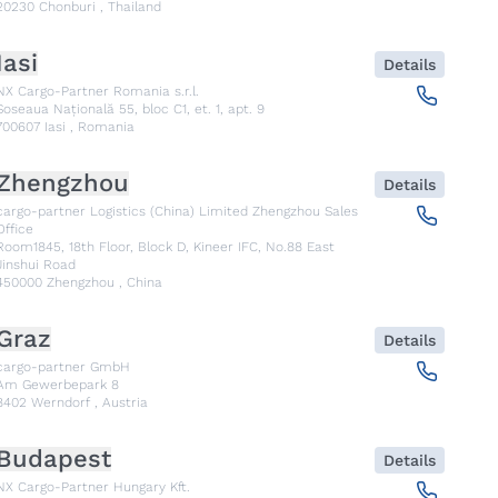
20230
Chonburi
,
Thailand
Iasi
Details
NX Cargo-Partner Romania s.r.l.
Șoseaua Națională 55, bloc C1, et. 1, apt. 9
700607
Iasi
,
Romania
Zhengzhou
Details
cargo-partner Logistics (China) Limited Zhengzhou Sales
Office
Room1845, 18th Floor, Block D, Kineer IFC, No.88 East
Jinshui Road
450000
Zhengzhou
,
China
Graz
Details
cargo-partner GmbH
Am Gewerbepark 8
8402
Werndorf
,
Austria
Budapest
Details
NX Cargo-Partner Hungary Kft.