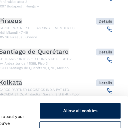
Fehérakác utca 3
1097
Budapest
,
Hungary
Piraeus
Details
CARGO PARTNER HELLAS SINGLE MEMBER PC
Akti Miaouli 47-49
185 36
Piraeus
,
Greece
Santiago de Querétaro
Details
CP TRANSPORTS SPEDITIONS S DE RL DE CV
Av. Antea Jurica #1088, Piso 3,
76100
Santiago de Querétaro, Qro
,
Mexico
Kolkata
Details
CARGO PARTNER LOGISTICS INDIA PVT LTD.
ARCADIA 31, Dr. Ambedkar Sarani, 3rd & 4th Floor
700046
Kolkata
,
India
Allow all cookies
Seoul
Details
n about your
cargo-partner Logistics (Korea) Co., Ltd.
you’ve
1401, 551-17, Yangcheon-ro, Gangseo-gu