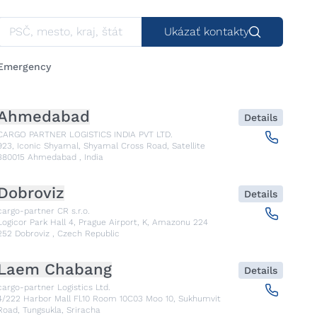
Ukázať kontakty
Emergency
Ahmedabad
Details
CARGO PARTNER LOGISTICS INDIA PVT LTD.
923, Iconic Shyamal, Shyamal Cross Road, Satellite
380015
Ahmedabad
,
India
Dobroviz
Details
cargo-partner CR s.r.o.
Logicor Park Hall 4, Prague Airport, K, Amazonu 224
252
Dobroviz
,
Czech Republic
Laem Chabang
Details
cargo-partner Logistics Ltd.
4/222 Harbor Mall Fl.10 Room 10C03 Moo 10, Sukhumvit
Road, Tungsukla, Sriracha