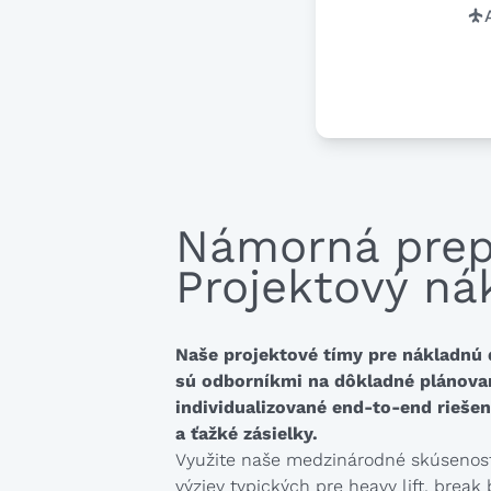
Námorná prep
Projektový ná
Naše projektové tímy pre nákladnú
sú odborníkmi na dôkladné plánovan
individualizované end-to-end rieše
a ťažké zásielky.
Využite naše medzinárodné skúsenost
výziev typických pre heavy lift, break 