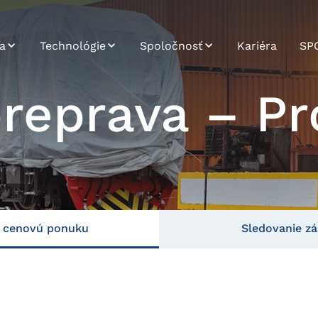
a
Technológie
Spoločnosť
Kariéra
SP
SPOT
Udržateľnosť
eprava – Pr
Systémová
Profil spoločnosti
integrácia
História
Platforma Road
Carrier
Poslanie, vízia a
hodnoty
Dáta a analýzy
Vývoj aplikácií
e cenovú ponuku
Sledovanie zá