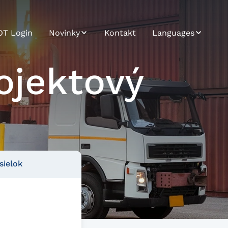
OT Login
Novinky
Kontakt
Languages
Novinky / Tlač
Bosnian
ojektový
Trendletter
Bulgarian
Croatian
Czech
English
sielok
German
Hungarian
Japanese