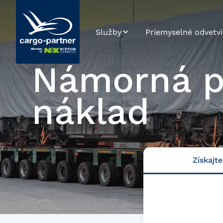
Služby
Priemyselné odvetvi
Letecká preprava
Automotive a
náhradné diely
Námorná pr
Námorná preprava
High Tech a
elektronika
náklad
Cestná preprava
Farmaceutiká a
Železničná preprava
zdravotná
starostlivosť
Skladovanie
Potraviny a tovar
Získajt
Riadenie
rýchlo podliehajúci
dodávateľského
skaze
reťazca
Maloobchod, móda
eCommerce
a životný štýl