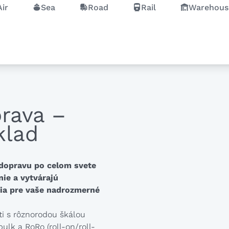
Air
Sea
Road
Rail
Warehous
rava –
klad
 dopravu po celom svete
ie a vytvárajú
nia pre vaše nadrozmerné
i s rôznorodou škálou
bulk a RoRo (roll-on/roll-