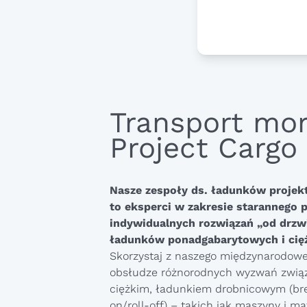
Transport mor
Project Cargo
Nasze zespoły ds. ładunków projek
to eksperci w zakresie starannego 
indywidualnych rozwiązań „od drzwi
ładunków ponadgabarytowych i cięż
Skorzystaj z naszego międzynarodow
obsłudze różnorodnych wyzwań zwią
ciężkim, ładunkiem drobnicowym (brea
on/roll-off) – takich jak maszyny i m