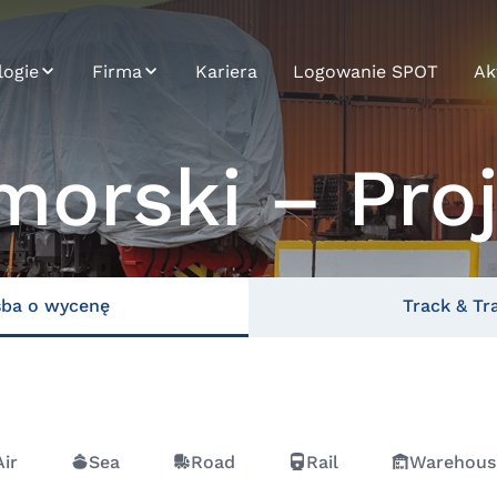
logie
Firma
Kariera
Logowanie SPOT
Ak
Zrównoważony
Ak
rozwój
morski – Pro
cja systemu
Tr
Profil
rrier
rm
Historia
analityka
Misja, wizja i
wartości
śba o wycenę
Track & Tr
Aplikacji
Air
Sea
Road
Rail
Warehous