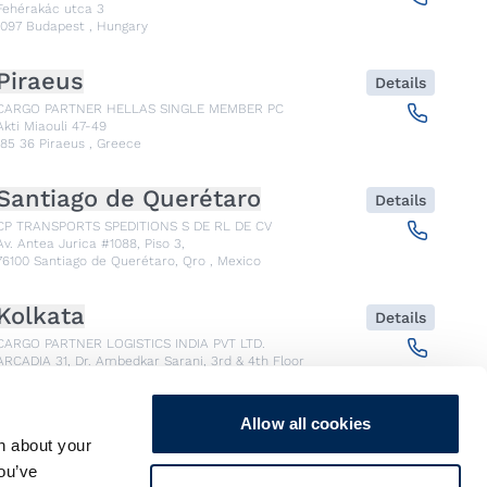
Fehérakác utca 3
1097
Budapest
,
Hungary
Piraeus
Details
CARGO PARTNER HELLAS SINGLE MEMBER PC
Akti Miaouli 47-49
185 36
Piraeus
,
Greece
Santiago de Querétaro
Details
CP TRANSPORTS SPEDITIONS S DE RL DE CV
Av. Antea Jurica #1088, Piso 3,
76100
Santiago de Querétaro, Qro
,
Mexico
Kolkata
Details
CARGO PARTNER LOGISTICS INDIA PVT LTD.
ARCADIA 31, Dr. Ambedkar Sarani, 3rd & 4th Floor
700046
Kolkata
,
India
Allow all cookies
Seoul
Details
n about your
cargo-partner Logistics (Korea) Co., Ltd.
you’ve
1401, 551-17, Yangcheon-ro, Gangseo-gu