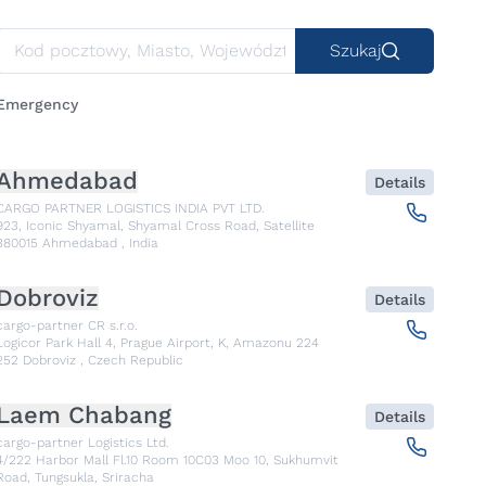
Szukaj
Emergency
Ahmedabad
Details
CARGO PARTNER LOGISTICS INDIA PVT LTD.
923, Iconic Shyamal, Shyamal Cross Road, Satellite
380015
Ahmedabad
,
India
Dobroviz
Details
cargo-partner CR s.r.o.
Logicor Park Hall 4, Prague Airport, K, Amazonu 224
252
Dobroviz
,
Czech Republic
Laem Chabang
Details
cargo-partner Logistics Ltd.
4/222 Harbor Mall Fl.10 Room 10C03 Moo 10, Sukhumvit
Road, Tungsukla, Sriracha