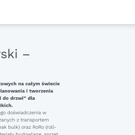
ski –
towych na całym świecie
planowania i tworzenia
 do drzwi” dla
kich.
ego doświadczenia w
zanych z transportem
k bulk) oraz RoRo (roll-
ateriały budowlane, sprzęt