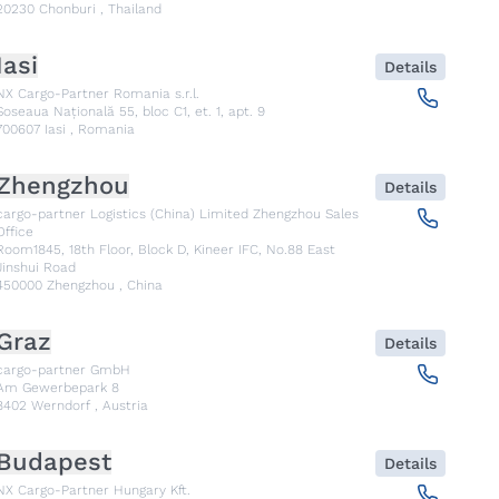
20230
Chonburi
,
Thailand
Iasi
Details
NX Cargo-Partner Romania s.r.l.
Șoseaua Națională 55, bloc C1, et. 1, apt. 9
700607
Iasi
,
Romania
Zhengzhou
Details
cargo-partner Logistics (China) Limited Zhengzhou Sales
Office
Room1845, 18th Floor, Block D, Kineer IFC, No.88 East
Jinshui Road
450000
Zhengzhou
,
China
Graz
Details
cargo-partner GmbH
Am Gewerbepark 8
8402
Werndorf
,
Austria
Budapest
Details
NX Cargo-Partner Hungary Kft.