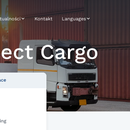
tualności
Kontakt
Languages
tualności
Bosnian
ject Cargo
endletter
Bulgarian
Croatian
Czech
ace
English
German
Hungarian
Japanese
ing