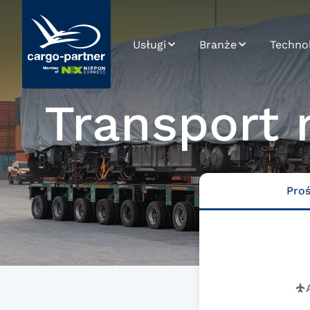
Usługi
Branże
Techno
Transport lotniczy
Automotive
SPOT
Transport 
Transport morski
Artykuły spożywcze
Integra
i łatwo psujące się
Transport drogowy
Road Ca
High-tech i
Platfo
elektronika
Transport kolejowy
Dane i 
Wyroby
Pro
Magazynowanie
farmaceutyczne i
Rozwój 
medyczne
Zarządzanie
łańcuchem dostaw
Moda i lifestyle
eCommerce