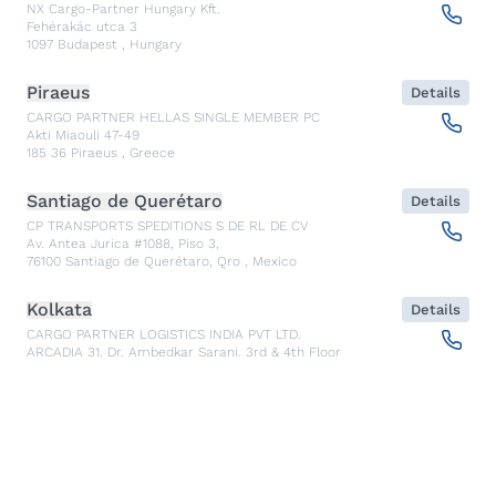
NX Cargo-Partner Hungary Kft.
Fehérakác utca 3
1097
Budapest
,
Hungary
Piraeus
Details
CARGO PARTNER HELLAS SINGLE MEMBER PC
Akti Miaouli 47-49
185 36
Piraeus
,
Greece
Santiago de Querétaro
Details
CP TRANSPORTS SPEDITIONS S DE RL DE CV
Av. Antea Jurica #1088, Piso 3,
76100
Santiago de Querétaro, Qro
,
Mexico
Kolkata
Details
CARGO PARTNER LOGISTICS INDIA PVT LTD.
ARCADIA 31, Dr. Ambedkar Sarani, 3rd & 4th Floor
700046
Kolkata
,
India
Seoul
Details
cargo-partner Logistics (Korea) Co., Ltd.
1401, 551-17, Yangcheon-ro, Gangseo-gu
157804
Seoul
,
South Korea