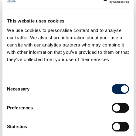
perfectă. De asemenea, manipulăm mărfuri
care nu sunt potrivite pentru sortarea
automată (mărfuri netransportabile), cum ar fi
This website uses cookies
rolele și canistrele.
We use cookies to personalise content and to analyse
our traffic. We also share information about your use of
our site with our analytics partners who may combine it
with other information that you’ve provided to them or that
they’ve collected from your use of their services.
Express
Consent
Serviciul nostru Express de colete oferă toate
Necessary
Selection
avantajele soluțiilor flexibile de transport
global, fără cerințe de volum minim. Oferim
Preferences
tarife competitive pentru clienții care
expediază volume mici sau medii. Echipa
noastră experimentată de servicii de colete vă
Statistics
va oferi cu plăcere informații mai detaliate