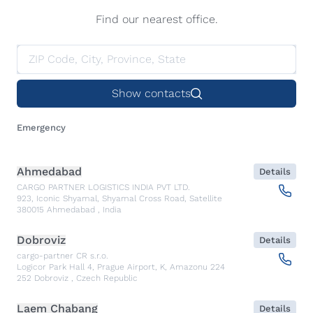
Find our nearest office.
Show contacts
Emergency
Ahmedabad
Details
CARGO PARTNER LOGISTICS INDIA PVT LTD.
923, Iconic Shyamal, Shyamal Cross Road, Satellite
380015
Ahmedabad
,
India
Dobroviz
Details
cargo-partner CR s.r.o.
Logicor Park Hall 4, Prague Airport, K, Amazonu 224
252
Dobroviz
,
Czech Republic
Laem Chabang
Details