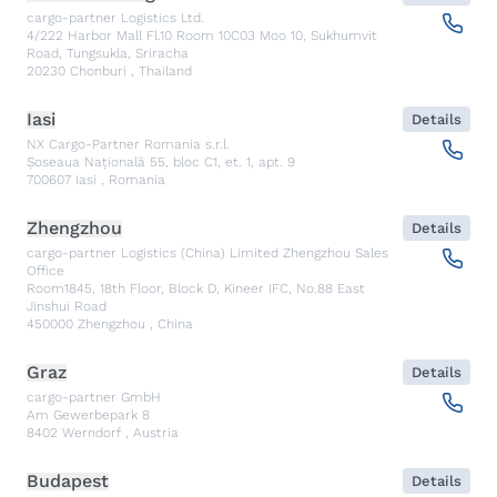
cargo-partner Logistics Ltd.
4/222 Harbor Mall Fl.10 Room 10C03 Moo 10, Sukhumvit
Road, Tungsukla, Sriracha
20230
Chonburi
,
Thailand
Iasi
Details
NX Cargo-Partner Romania s.r.l.
Șoseaua Națională 55, bloc C1, et. 1, apt. 9
700607
Iasi
,
Romania
Zhengzhou
Details
cargo-partner Logistics (China) Limited Zhengzhou Sales
Office
Room1845, 18th Floor, Block D, Kineer IFC, No.88 East
Jinshui Road
450000
Zhengzhou
,
China
Graz
Details
cargo-partner GmbH
Am Gewerbepark 8
8402
Werndorf
,
Austria
Budapest
Details