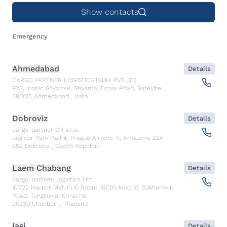
Show contacts
Emergency
Ahmedabad
Details
CARGO PARTNER LOGISTICS INDIA PVT LTD.
923, Iconic Shyamal, Shyamal Cross Road, Satellite
380015
Ahmedabad
,
India
Dobroviz
Details
cargo-partner CR s.r.o.
Logicor Park Hall 4, Prague Airport, K, Amazonu 224
252
Dobroviz
,
Czech Republic
Laem Chabang
Details
cargo-partner Logistics Ltd.
4/222 Harbor Mall Fl.10 Room 10C03 Moo 10, Sukhumvit
Road, Tungsukla, Sriracha
20230
Chonburi
,
Thailand
Iasi
Details