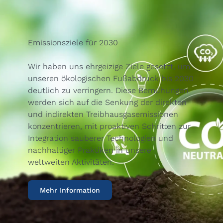
Emissionsziele für 2030
Wir haben uns ehrgeizige Ziele gesetzt, um
unseren ökologischen Fußabdruck bis 2030
deutlich zu verringern. Diese Bemühungen
werden sich auf die Senkung der direkten
und indirekten Treibhausgasemissionen
konzentrieren, mit proaktiven Schritten zur
Integration sauberer Technologien und
nachhaltiger Praktiken in unsere
weltweiten Aktivitäten.
Mehr Information