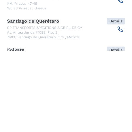
Akti Miaouli 47-49
185 36
Piraeus
,
Greece
Santiago de Querétaro
Details
CP TRANSPORTS SPEDITIONS S DE RL DE CV
Av. Antea Jurica #1088, Piso 3,
76100
Santiago de Querétaro, Qro
,
Mexico
Kolkata
Details
CARGO PARTNER LOGISTICS INDIA PVT LTD.
ARCADIA 31, Dr. Ambedkar Sarani, 3rd & 4th Floor
700046
Kolkata
,
India
Seoul
Details
cargo-partner Logistics (Korea) Co., Ltd.
1401, 551-17, Yangcheon-ro, Gangseo-gu
157804
Seoul
,
South Korea
Ho Chi Minh City
Details
cargo-partner Logistics (Viet Nam) Co., Ltd.
Room 501 + 502, 5th Floor, Hado Airport Building 02 Hong
Ha Street, Ward 2, Tan Binh District
70000
Ho Chi Minh City
,
Vietnam