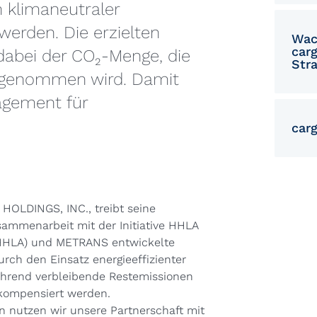
klimaneutraler
werden. Die erzielten
Wac
car
abei der CO₂-Menge, die
Str
fgenommen wird. Damit
agement für
carg
OLDINGS, INC., treibt seine
sammenarbeit mit der Initiative HHLA
(HHLA) und METRANS entwickelte
rch den Einsatz energieeffizienter
während verbleibende Restemissionen
 kompensiert werden.
n nutzen wir unsere Partnerschaft mit