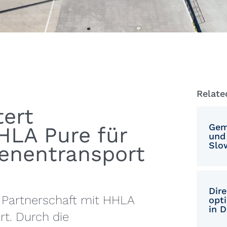
Relate
tert
Gem
HLA Pure für
und 
Slo
ienentransport
Dire
e Partnerschaft mit HHLA
opt
in 
ort. Durch die