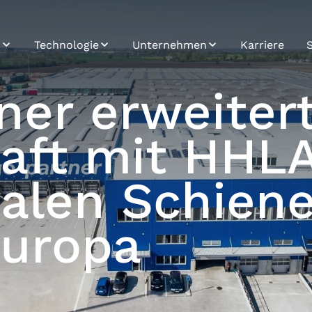
n
Technologie
Unternehmen
Karriere
re
SPOT
Nachhaltigkeit
ner erweiter
System Integration
Profil
aft mit HHLA
Road Carrier
Geschichte
Platform
Mission & Vision
Data & Analytics
alen Schien
&
Application
Development
europa