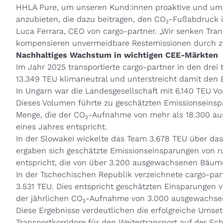
HHLA Pure, um unseren Kund:innen proaktive und um
anzubieten, die dazu beitragen, den CO₂-Fußabdruck i
Luca Ferrara, CEO von cargo-partner. „Wir senken Tra
kompensieren unvermeidbare Restemissionen durch zerti
Nachhaltiges Wachstum in wichtigen CEE-Märkten
Im Jahr 2025 transportierte cargo-partner in den dre
13.349 TEU klimaneutral und unterstreicht damit den Erf
In Ungarn war die Landesgesellschaft mit 6.140 TEU Vor
Dieses Volumen führte zu geschätzten Emissionseinsp
Menge, die der CO₂-Aufnahme von mehr als 18.300 
eines Jahres entspricht.
In der Slowakei wickelte das Team 3.678 TEU über d
ergaben sich geschätzte Emissionseinsparungen von r
entspricht, die von über 3.200 ausgewachsenen Bäu
In der Tschechischen Republik verzeichnete cargo-par
3.531 TEU. Dies entspricht geschätzten Einsparungen v
der jährlichen CO₂-Aufnahme von 3.000 ausgewachs
Diese Ergebnisse verdeutlichen die erfolgreiche Umse
Transportkorridore für den Weitertransport auf der S