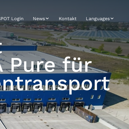
SPOT Login
News
Kontakt
Languages
Trendletter
Bosnian
t
News / Press
Bulgarian
 Pure für
Croatian
Czech
entransport
English
German
Hungarian
Japanese