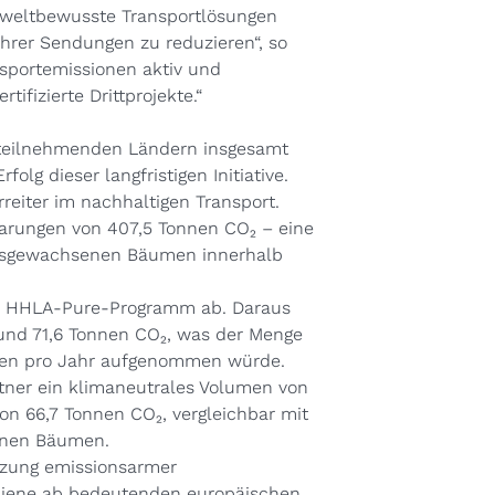
weltbewusste Transportlösungen
hrer Sendungen zu reduzieren“, so
nsportemissionen aktiv und
fizierte Drittprojekte.“
i teilnehmenden Ländern insgesamt
olg dieser langfristigen Initiative.
reiter im nachhaltigen Transport.
arungen von 407,5 Tonnen CO₂ – eine
ausgewachsenen Bäumen innerhalb
as HHLA-Pure-Programm ab. Daraus
und 71,6 Tonnen CO₂, was der Menge
men pro Jahr aufgenommen würde.
tner ein klimaneutrales Volumen von
on 66,7 Tonnen CO₂, vergleichbar mit
enen Bäumen.
tzung emissionsarmer
chiene ab bedeutenden europäischen