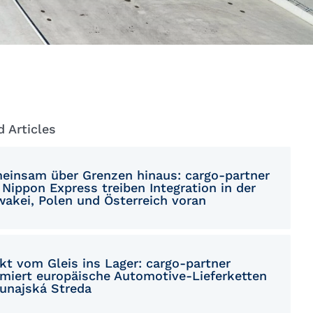
Macedonian
Polish
Romanian
Serbian
Simplified Chinese
d Articles
Slovakian
einsam über Grenzen hinaus: cargo-partner
Slovenian
Nippon Express treiben Integration in der
wakei, Polen und Österreich voran
Traditional Chinese
Turkish
kt vom Gleis ins Lager: cargo-partner
imiert europäische Automotive-Lieferketten
Dunajská Streda