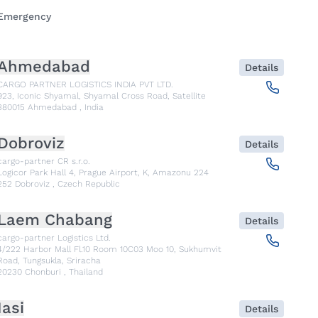
Emergency
Ahmedabad
Details
CARGO PARTNER LOGISTICS INDIA PVT LTD.
923, Iconic Shyamal, Shyamal Cross Road, Satellite
380015
Ahmedabad
,
India
Dobroviz
Details
cargo-partner CR s.r.o.
Logicor Park Hall 4, Prague Airport, K, Amazonu 224
252
Dobroviz
,
Czech Republic
Laem Chabang
Details
cargo-partner Logistics Ltd.
4/222 Harbor Mall Fl.10 Room 10C03 Moo 10, Sukhumvit
Road, Tungsukla, Sriracha
20230
Chonburi
,
Thailand
Iasi
Details