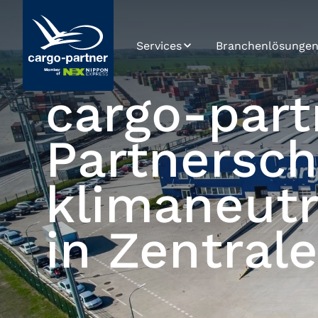
Services
Branchenlösunge
Luftfracht
Automotive & Spa
Parts
cargo-part
Seefracht
Foodstuffs &
Perishables
Partnersch
Straßentransport
High Tech &
Schienentransport
Electronics
klimaneutr
Lagerlogistik
Pharmaceuticals 
Healthcare
in Zentral
Supply Chain
Management
Retail, Fashion &
Lifestyle
E-Commerce
Zoll und
Compliance