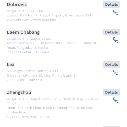
Dobroviz
Details
cargo-partner CR s.r.o.
Logicor Park Hall 4, Prague Airport, K, Amazonu 224
252
Dobroviz
,
Czech Republic
Laem Chabang
Details
cargo-partner Logistics Ltd.
4/222 Harbor Mall Fl.10 Room 10C03 Moo 10, Sukhumvit
Road, Tungsukla, Sriracha
20230
Chonburi
,
Thailand
Iasi
Details
NX Cargo-Partner Romania s.r.l.
Șoseaua Națională 55, bloc C1, et. 1, apt. 9
700607
Iasi
,
Romania
Zhengzhou
Details
cargo-partner Logistics (China) Limited Zhengzhou Sales
Office
Room1845, 18th Floor, Block D, Kineer IFC, No.88 East
Jinshui Road
450000
Zhengzhou
,
China