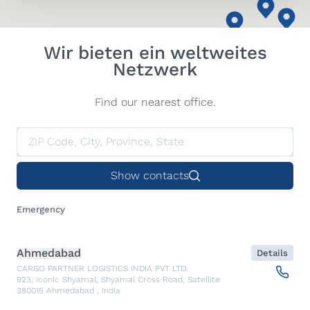
Wir bieten ein weltweites
Netzwerk
Find our nearest office.
Show contacts
Emergency
Ahmedabad
Details
CARGO PARTNER LOGISTICS INDIA PVT LTD.
923, Iconic Shyamal, Shyamal Cross Road, Satellite
380015
Ahmedabad
,
India