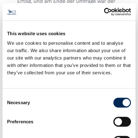
Erfolg, und am Ende der Umfrage war der
„cargo-partner-Wald“ auf über 1.000 Bäume
angewachsen.
Wir freuen uns, dass unser „cargo-partner
forest“ Jahr für Jahr weiter wächst, und
This website uses cookies
sind ständig auf der Suche nach neuen
We use cookies to personalise content and to analyse
Initiativen zur Verringerung unseres CO2-
our traffic. We also share information about your use of
Fußabdrucks.
our site with our analytics partners who may combine it
with other information that you’ve provided to them or that
they’ve collected from your use of their services.
Consent
Necessary
Selection
Kontaktieren Sie uns!
Preferences