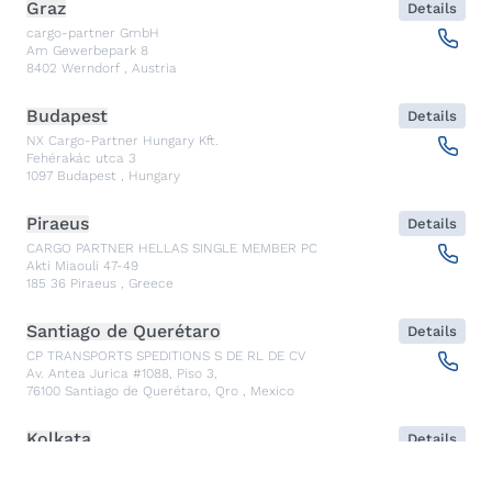
Graz
Details
cargo-partner GmbH
Am Gewerbepark 8
8402
Werndorf
,
Austria
Budapest
Details
NX Cargo-Partner Hungary Kft.
Fehérakác utca 3
1097
Budapest
,
Hungary
Piraeus
Details
CARGO PARTNER HELLAS SINGLE MEMBER PC
Akti Miaouli 47-49
185 36
Piraeus
,
Greece
Santiago de Querétaro
Details
CP TRANSPORTS SPEDITIONS S DE RL DE CV
Av. Antea Jurica #1088, Piso 3,
76100
Santiago de Querétaro, Qro
,
Mexico
Kolkata
Details
CARGO PARTNER LOGISTICS INDIA PVT LTD.
ARCADIA 31, Dr. Ambedkar Sarani, 3rd & 4th Floor