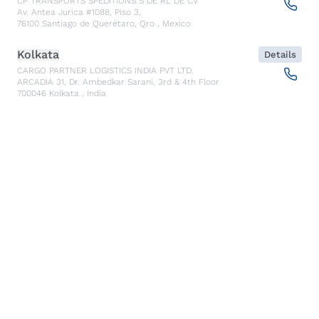
CP TRANSPORTS SPEDITIONS S DE RL DE CV
Av. Antea Jurica #1088, Piso 3,
76100
Santiago de Querétaro, Qro
,
Mexico
Kolkata
Details
CARGO PARTNER LOGISTICS INDIA PVT LTD.
ARCADIA 31, Dr. Ambedkar Sarani, 3rd & 4th Floor
700046
Kolkata
,
India
Seoul
Details
cargo-partner Logistics (Korea) Co., Ltd.
1401, 551-17, Yangcheon-ro, Gangseo-gu
157804
Seoul
,
South Korea
Ho Chi Minh City
Details
cargo-partner Logistics (Viet Nam) Co., Ltd.
Room 501 + 502, 5th Floor, Hado Airport Building 02 Hong
Ha Street, Ward 2, Tan Binh District
70000
Ho Chi Minh City
,
Vietnam
Cracow
Details
NX Cargo-Partner Poland sp. z o.o.
Jugowicka 8A
30-443
Krakow
,
Poland