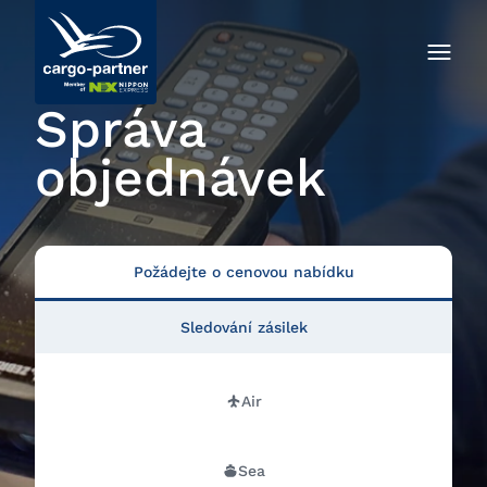
Správa
objednávek
Požádejte o cenovou nabídku
Sledování zásilek
Air
Sea