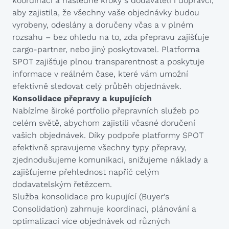
koordinaci a následné kroky s dodavateli i dopravci,
aby zajistila, že všechny vaše objednávky budou
vyrobeny, odeslány a doručeny včas a v plném
rozsahu – bez ohledu na to, zda přepravu zajišťuje
cargo-partner, nebo jiný poskytovatel. Platforma
SPOT zajišťuje plnou transparentnost a poskytuje
informace v reálném čase, které vám umožní
efektivně sledovat celý průběh objednávek.
Konsolidace přepravy a kupujících
Nabízíme široké portfolio přepravních služeb po
celém světě, abychom zajistili včasné doručení
vašich objednávek. Díky podpoře platformy SPOT
efektivně spravujeme všechny typy přepravy,
zjednodušujeme komunikaci, snižujeme náklady a
zajišťujeme přehlednost napříč celým
dodavatelským řetězcem.
Služba konsolidace pro kupující (Buyer's
Consolidation) zahrnuje koordinaci, plánování a
optimalizaci více objednávek od různých