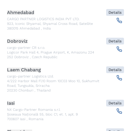
Ahmedabad
Details
CARGO PARTNER LOGISTICS INDIA PVT LTD.
923, Iconic Shyamal, Shyamal Cross Road, Satellite
380015
Ahmedabad
,
India
Dobroviz
Details
cargo-partner CR s.r.o.
Logicor Park Hall 4, Prague Airport, K, Amazonu 224
252
Dobroviz
,
Czech Republic
Laem Chabang
Details
cargo-partner Logistics Ltd.
4/222 Harbor Mall Fl.10 Room 10C03 Moo 10, Sukhumvit
Road, Tungsukla, Sriracha
20230
Chonburi
,
Thailand
Iasi
Details
NX Cargo-Partner Romania s.r.l.
Șoseaua Națională 55, bloc C1, et. 1, apt. 9
700607
Iasi
,
Romania