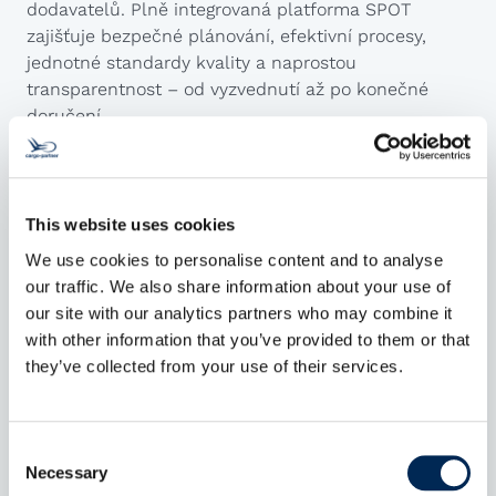
dodavatelů. Plně integrovaná platforma SPOT
zajišťuje bezpečné plánování, efektivní procesy,
jednotné standardy kvality a naprostou
transparentnost – od vyzvednutí až po konečné
doručení.
Správa odchylek a eskalací
S pomocí platformy SPOT dokáže společnost cargo-
partner proaktivně identifikovat nesrovnalosti a
problémy a ihned informovat příslušné odpovědné
This website uses cookies
osoby. Díky přehlednému zobrazení aktivních
We use cookies to personalise content and to analyse
problémů lze snadno zahájit nápravné kroky. Kromě
our traffic. We also share information about your use of
toho navrhujeme vhodná řešení a zajišťujeme jejich
our site with our analytics partners who may combine it
realizaci podle vašich individuálních požadavků a
with other information that you’ve provided to them or that
preferencí.
they’ve collected from your use of their services.
Celní služby
Naši celní specialisté po celém světě zajišťují rychlé,
správné a nákladově efektivní odbavení vašich
Consent
zásilek. Poskytujeme odborné poradenství v oblasti
Necessary
Selection
celních postupů – od přípravy potřebných