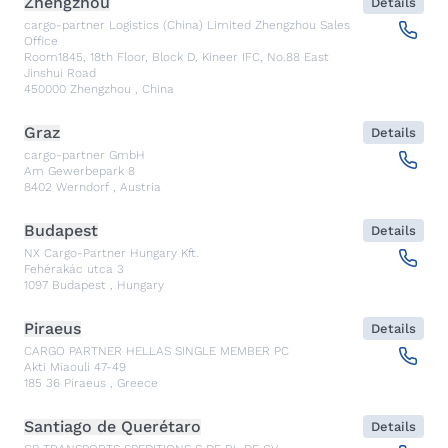
Zhengzhou
Details
cargo-partner Logistics (China) Limited Zhengzhou Sales
Office
Room1845, 18th Floor, Block D, Kineer IFC, No.88 East
Jinshui Road
450000
Zhengzhou
,
China
Graz
Details
cargo-partner GmbH
Am Gewerbepark 8
8402
Werndorf
,
Austria
Budapest
Details
NX Cargo-Partner Hungary Kft.
Fehérakác utca 3
1097
Budapest
,
Hungary
Piraeus
Details
CARGO PARTNER HELLAS SINGLE MEMBER PC
Akti Miaouli 47-49
185 36
Piraeus
,
Greece
Santiago de Querétaro
Details