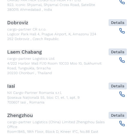
923, Iconic Shyamal, Shyamal Cross Road, Satellite
380015
Ahmedabad
,
India
Dobroviz
Details
cargo-partner CR s.r.o.
Logicor Park Hall 4, Prague Airport, K, Amazonu 224
252
Dobroviz
,
Czech Republic
Laem Chabang
Details
cargo-partner Logistics Ltd.
4/222 Harbor Mall Fl.10 Room 10C03 Moo 10, Sukhumvit
Road, Tungsukla, Sriracha
20230
Chonburi
,
Thailand
Iasi
Details
NX Cargo-Partner Romania s.r.l.
Șoseaua Națională 55, bloc C1, et. 1, apt. 9
700607
Iasi
,
Romania
Zhengzhou
Details
cargo-partner Logistics (China) Limited Zhengzhou Sales
Office
Room1845, 18th Floor, Block D, Kineer IFC, No.88 East