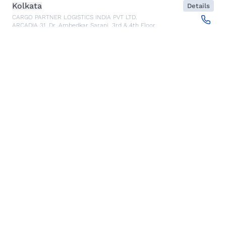
Kolkata
Details
CARGO PARTNER LOGISTICS INDIA PVT LTD.
ARCADIA 31, Dr. Ambedkar Sarani, 3rd & 4th Floor
700046
Kolkata
,
India
Seoul
Details
cargo-partner Logistics (Korea) Co., Ltd.
1401, 551-17, Yangcheon-ro, Gangseo-gu
157804
Seoul
,
South Korea
Ho Chi Minh City
Details
cargo-partner Logistics (Viet Nam) Co., Ltd.
Room 501 + 502, 5th Floor, Hado Airport Building 02 Hong
Ha Street, Ward 2, Tan Binh District
70000
Ho Chi Minh City
,
Vietnam
Cracow
Details
NX Cargo-Partner Poland sp. z o.o.
Jugowicka 8A
30-443
Krakow
,
Poland
Cluj Napoca - Warehouse
Details
NX Cargo-Partner Romania s.r.l.