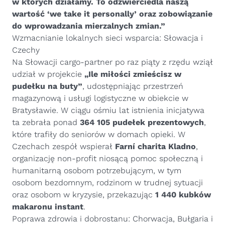
w których działamy. To odzwierciedla naszą
wartość ‘we take it personally’ oraz zobowiązanie
do wprowadzania mierzalnych zmian.”
Wzmacnianie lokalnych sieci wsparcia: Słowacja i
Czechy
Na Słowacji cargo-partner po raz piąty z rzędu wziął
udział w projekcie
„Ile miłości zmieścisz w
pudełku na buty”
, udostępniając przestrzeń
magazynową i usługi logistyczne w obiekcie w
Bratysławie. W ciągu ośmiu lat istnienia inicjatywa
ta zebrała ponad
364 105 pudełek prezentowych
,
które trafiły do seniorów w domach opieki. W
Czechach zespół wspierał
Farní charita Kladno
,
organizację non-profit niosącą pomoc społeczną i
humanitarną osobom potrzebującym, w tym
osobom bezdomnym, rodzinom w trudnej sytuacji
oraz osobom w kryzysie, przekazując
1 440 kubków
makaronu instant
.
Poprawa zdrowia i dobrostanu: Chorwacja, Bułgaria i