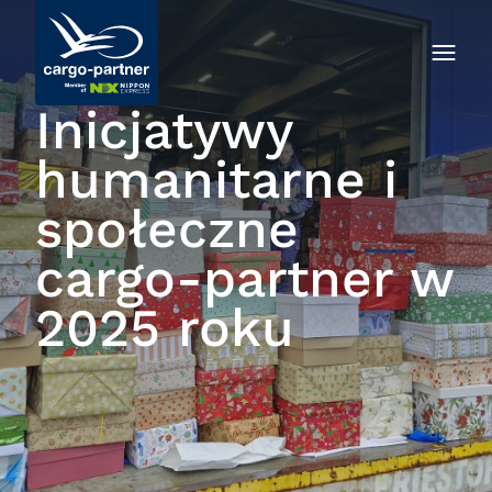
Inicjatywy
humanitarne i
społeczne
cargo-partner w
2025 roku