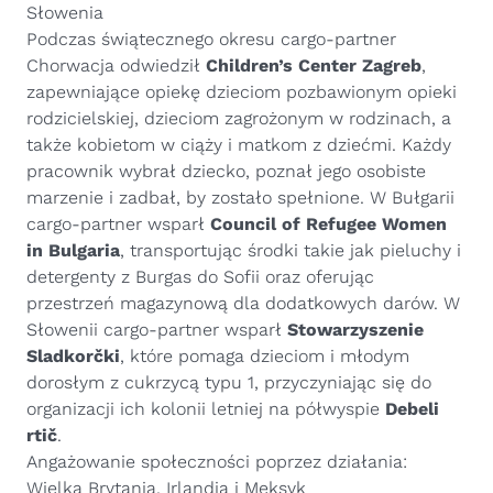
Słowenia
Podczas świątecznego okresu cargo-partner
Chorwacja odwiedził
Children’s Center Zagreb
,
zapewniające opiekę dzieciom pozbawionym opieki
rodzicielskiej, dzieciom zagrożonym w rodzinach, a
także kobietom w ciąży i matkom z dziećmi. Każdy
pracownik wybrał dziecko, poznał jego osobiste
marzenie i zadbał, by zostało spełnione. W Bułgarii
cargo-partner wsparł
Council of Refugee Women
in Bulgaria
, transportując środki takie jak pieluchy i
detergenty z Burgas do Sofii oraz oferując
przestrzeń magazynową dla dodatkowych darów. W
Słowenii cargo-partner wsparł
Stowarzyszenie
Sladkorčki
, które pomaga dzieciom i młodym
dorosłym z cukrzycą typu 1, przyczyniając się do
organizacji ich kolonii letniej na półwyspie
Debeli
rtič
.
Angażowanie społeczności poprzez działania:
Wielka Brytania, Irlandia i Meksyk