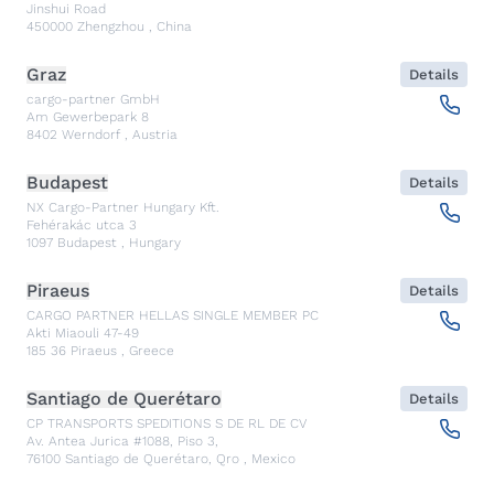
Jinshui Road
450000
Zhengzhou
,
China
Graz
Details
cargo-partner GmbH
Am Gewerbepark 8
8402
Werndorf
,
Austria
Budapest
Details
NX Cargo-Partner Hungary Kft.
Fehérakác utca 3
1097
Budapest
,
Hungary
Piraeus
Details
CARGO PARTNER HELLAS SINGLE MEMBER PC
Akti Miaouli 47-49
185 36
Piraeus
,
Greece
Santiago de Querétaro
Details
CP TRANSPORTS SPEDITIONS S DE RL DE CV
Av. Antea Jurica #1088, Piso 3,
76100
Santiago de Querétaro, Qro
,
Mexico