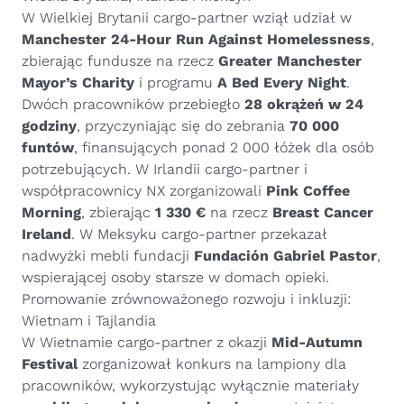
W Wielkiej Brytanii cargo-partner wziął udział w
Manchester 24-Hour Run Against Homelessness
,
zbierając fundusze na rzecz
Greater Manchester
Mayor’s Charity
i programu
A Bed Every Night
.
Dwóch pracowników przebiegło
28 okrążeń w 24
godziny
, przyczyniając się do zebrania
70 000
funtów
, finansujących ponad 2 000 łóżek dla osób
potrzebujących. W Irlandii cargo-partner i
współpracownicy NX zorganizowali
Pink Coffee
Morning
, zbierając
1 330 €
na rzecz
Breast Cancer
Ireland
. W Meksyku cargo-partner przekazał
nadwyżki mebli fundacji
Fundación Gabriel Pastor
,
wspierającej osoby starsze w domach opieki.
Promowanie zrównoważonego rozwoju i inkluzji:
Wietnam i Tajlandia
W Wietnamie cargo-partner z okazji
Mid-Autumn
Festival
zorganizował konkurs na lampiony dla
pracowników, wykorzystując wyłącznie materiały