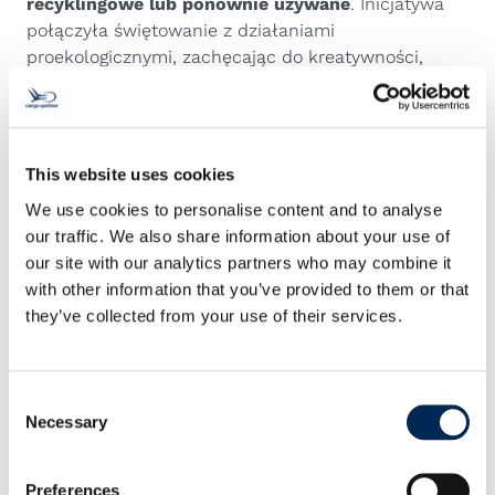
recyklingowe lub ponownie używane
. Inicjatywa
połączyła świętowanie z działaniami
proekologicznymi, zachęcając do kreatywności,
pracy zespołowej i promując świadomość
ponownego wykorzystania materiałów. W Tajlandii
cargo-partner rozpoczął
6-miesięczne wyzwanie
fitness
, promujące zdrowszy styl życia i aktywność
This website uses cookies
fizyczną wśród pracowników. Z okazji zakończenia
We use cookies to personalise content and to analyse
programu zorganizowano wspólny lunch i
our traffic. We also share information about your use of
przekazano darowiznę na rzecz
Foundation for
our site with our analytics partners who may combine it
Children with Disabilities
.
with other information that you’ve provided to them or that
Te inicjatywy w 2025 roku potwierdzają
they’ve collected from your use of their services.
zaangażowanie cargo-partner w
społeczną
odpowiedzialność biznesu i zrównoważony
rozwój
. Wykorzystując globalną sieć i
Consent
doświadczenie, firma wciąż tworzy realne zmiany w
Necessary
Selection
społecznościach, które wspiera.
Preferences